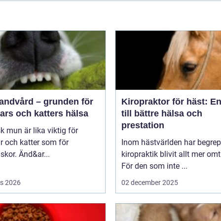
tandvård – grunden för
Kiropraktor för häst: E
ars och katters hälsa
till bättre hälsa och
prestation
sk mun är lika viktig för
 och katter som för
Inom hästvärlden har begrep
kor. Änd&ar...
kiropraktik blivit allt mer omt
För den som inte ...
s 2026
02 december 2025