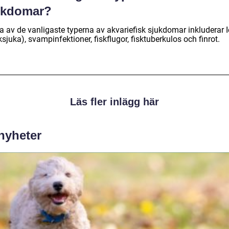
ukdomar?
a av de vanligaste typerna av akvariefisk sjukdomar inkluderar 
ksjuka), svampinfektioner, fiskflugor, fisktuberkulos och finrot.
Läs fler inlägg här
 nyheter