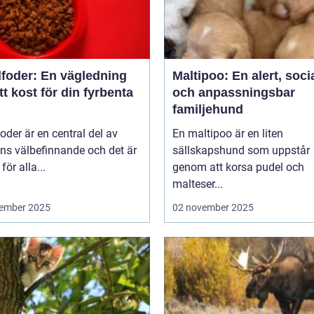
foder: En vägledning
Maltipoo: En alert, soci
rätt kost för din fyrbenta
och anpassningsbar
familjehund
der är en central del av
En maltipoo är en liten
ns välbefinnande och det är
sällskapshund som uppstår
 för alla...
genom att korsa pudel och
malteser...
ember 2025
02 november 2025