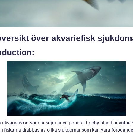
versikt över akvariefisk sjukdom
oduction:
la akvariefiskar som husdjur är en populär hobby bland privatper
n fiskarna drabbas av olika sjukdomar som kan vara förödande