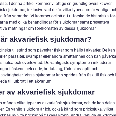
lsa. I denna artikel kommer vi att ge en grundlig översikt över
isk sjukdomar, inklusive vad de är, vilka typer som är vanliga oc
sig från varandra. Vi kommer också att utforska de historiska för
arna med olika behandlingar för sjukdomar samt presentera
ativa mätningar om förekomsten av dessa sjukdomar.
 är akvariefisk sjukdomar?
inska tillstånd som påverkar fiskar som hålls i akvarier. De kan
erier, parasiter, svampar eller andra smittämnen och kan påverk
as hälsa och överlevnad. De vanligaste symptomen inkluderar
ngar i fiskens beteende, hudutslag, förlust av aptit och
svårigheter. Vissa sjukdomar kan spridas från fisk till fisk och
eda till utbrott i ett akvarium.
er av akvariefisk sjukdomar
s många olika typer av akvariefisk sjukdomar, och de kan delas in
er. En vanlig sjukdom är Ich, också känd som pricksjuka, vilket
cknas av vita prickar på fiskens kropp. Andra vanliga sjukdoma