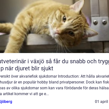
erinär i växjö så får du snabb och trygg
lp när djuret blir sjukt
ersikt över akvariefisk sjukdomar Introduction: Att hålla akvarie
husdjur är en populär hobby bland privatpersoner. Dock kan fis
bas av olika sjukdomar som kan vara förödande för deras hälsa.
 artikel kommer vi att ge e...
Sjöberg
01 april