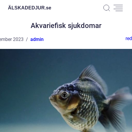
ÄLSKADEDJUR.
se
Akvariefisk sjukdomar
red
ember 2023
admin