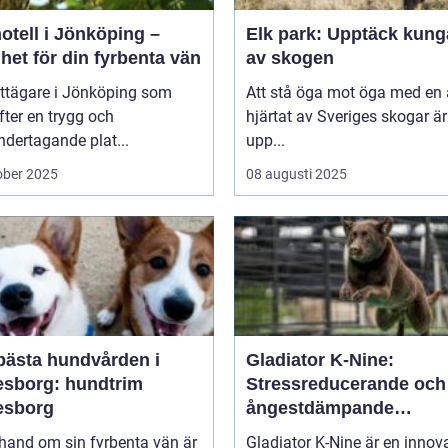
otell i Jönköping –
Elk park: Upptäck kung
het för din fyrbenta vän
av skogen
attägare i Jönköping som
Att stå öga mot öga med en ä
efter en trygg och
hjärtat av Sveriges skogar är
dertagande plat...
upp...
ober 2025
08 augusti 2025
bästa hundvården i
Gladiator K-Nine:
esborg: hundtrim
Stressreducerande och
esborg
ångestdämpande
hundhalsband
 hand om sin fyrbenta vän är
Gladiator K-Nine är en innov