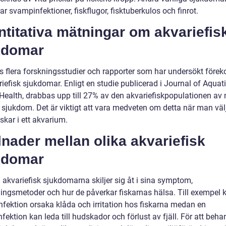
ar svampinfektioner, fiskflugor, fisktuberkulos och finrot.
titativa mätningar om akvariefis
kdomar
ns flera forskningsstudier och rapporter som har undersökt före
iefisk sjukdomar. Enligt en studie publicerad i Journal of Aquat
Health, drabbas upp till 27% av den akvariefiskpopulationen av
 sjukdom. Det är viktigt att vara medveten om detta när man väl
iskar i ett akvarium.
lnader mellan olika akvariefisk
kdomar
 akvariefisk sjukdomarna skiljer sig åt i sina symptom,
ingsmetoder och hur de påverkar fiskarnas hälsa. Till exempel 
infektion orsaka klåda och irritation hos fiskarna medan en
ektion kan leda till hudskador och förlust av fjäll. För att beha