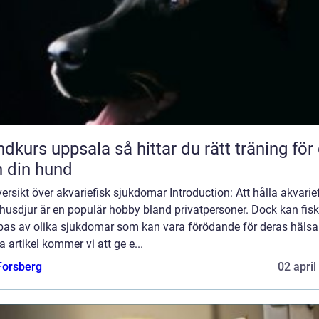
uppsala så hittar du rätt träning för dig
 din hund
ersikt över akvariefisk sjukdomar Introduction: Att hålla akvarie
husdjur är en populär hobby bland privatpersoner. Dock kan fis
bas av olika sjukdomar som kan vara förödande för deras hälsa.
 artikel kommer vi att ge e...
 Forsberg
02 april