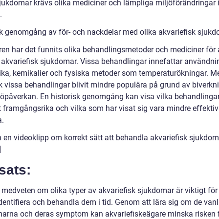
jukdomar krävs olika mediciner och lämpliga miljöförändringar 
.
sk genomgång av för- och nackdelar med olika akvariefisk sjuk
ren har det funnits olika behandlingsmetoder och mediciner för 
 akvariefisk sjukdomar. Vissa behandlingar innefattar användni
tika, kemikalier och fysiska metoder som temperaturökningar. M
k vissa behandlingar blivit mindre populära på grund av biverkn
jöpåverkan. En historisk genomgång kan visa vilka behandlinga
t framgångsrika och vilka som har visat sig vara mindre effektiva
a.
n en videoklipp om korrekt sätt att behandla akvariefisk sjukdom
]
sats:
 medveten om olika typer av akvariefisk sjukdomar är viktigt för 
dentifiera och behandla dem i tid. Genom att lära sig om de vanl
arna och deras symptom kan akvariefiskeägare minska risken 