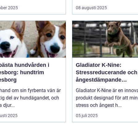
ober 2025
08 augusti 2025
bästa hundvården i
Gladiator K-Nine:
esborg: hundtrim
Stressreducerande och
esborg
ångestdämpande
hundhalsband
 hand om sin fyrbenta vän är
Gladiator K-Nine är en innov
tig del av hundägandet, och
produkt designad för att mi
djur...
stress och ångest h...
usti 2025
05 juli 2025