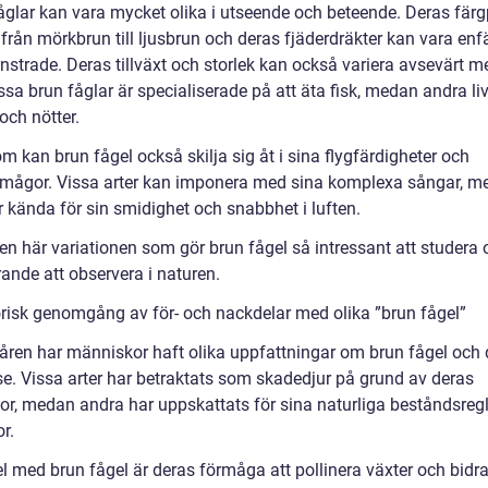
åglar kan vara mycket olika i utseende och beteende. Deras färg
 från mörkbrun till ljusbrun och deras fjäderdräkter kan vara en
nstrade. Deras tillväxt och storlek kan också variera avsevärt m
issa brun fåglar är specialiserade på att äta fisk, medan andra li
och nötter.
 kan brun fågel också skilja sig åt i sina flygfärdigheter och
mågor. Vissa arter kan imponera med sina komplexa sångar, m
r kända för sin smidighet och snabbhet i luften.
en här variationen som gör brun fågel så intressant att studera 
ande att observera i naturen.
orisk genomgång av för- och nackdelar med olika ”brun fågel”
ren har människor haft olika uppfattningar om brun fågel och 
se. Vissa arter har betraktats som skadedjur på grund av deras
or, medan andra har uppskattats för sina naturliga beståndsreg
r.
l med brun fågel är deras förmåga att pollinera växter och bidra 