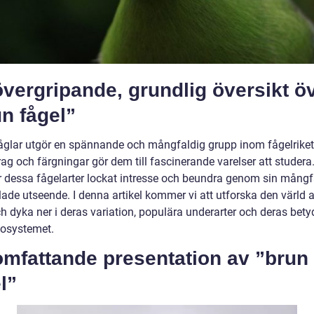
vergripande, grundlig översikt ö
n fågel”
åglar utgör en spännande och mångfaldig grupp inom fågelriket
rag och färgningar gör dem till fascinerande varelser att studer
r dessa fågelarter lockat intresse och beundra genom sin mångf
lade utseende. I denna artikel kommer vi att utforska den värld 
h dyka ner i deras variation, populära underarter och deras bety
osystemet.
omfattande presentation av ”brun
l”