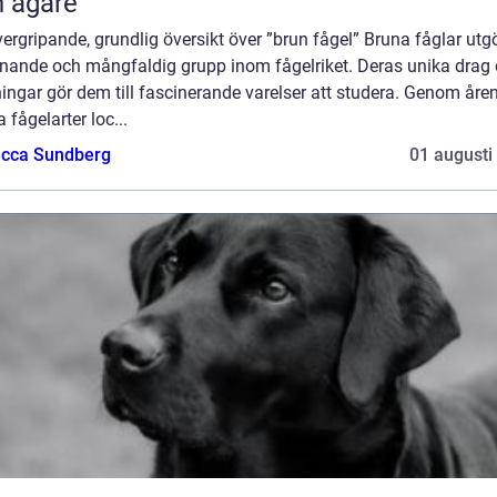
 ägare
ergripande, grundlig översikt över ”brun fågel” Bruna fåglar utg
nande och mångfaldig grupp inom fågelriket. Deras unika drag
ingar gör dem till fascinerande varelser att studera. Genom åre
 fågelarter loc...
cca Sundberg
01 augusti