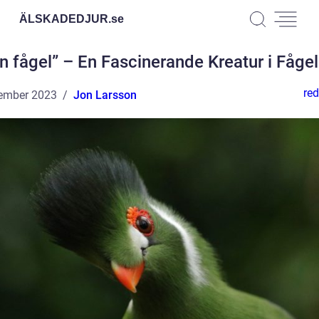
ÄLSKADEDJUR.
se
n fågel” – En Fascinerande Kreatur i Fågel
red
ember 2023
Jon Larsson