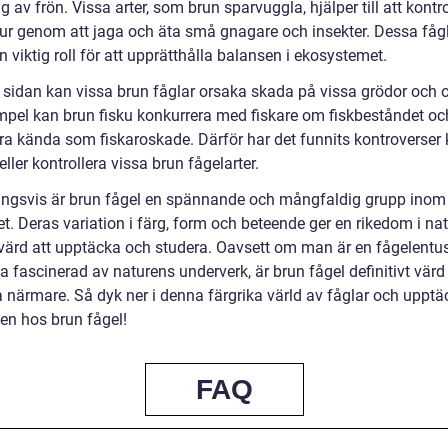
g av frön. Vissa arter, som brun sparvuggla, hjälper till att kontro
ur genom att jaga och äta små gnagare och insekter. Dessa fåg
n viktig roll för att upprätthålla balansen i ekosystemet.
 sidan kan vissa brun fåglar orsaka skada på vissa grödor och o
empel kan brun fisku konkurrera med fiskare om fiskbeståndet oc
ra kända som fiskaroskade. Därför har det funnits kontroverser k
ller kontrollera vissa brun fågelarter.
ingsvis är brun fågel en spännande och mångfaldig grupp inom
et. Deras variation i färg, form och beteende ger en rikedom i na
värd att upptäcka och studera. Oavsett om man är en fågelentus
ra fascinerad av naturens underverk, är brun fågel definitivt värd 
a närmare. Så dyk ner i denna färgrika värld av fåglar och upptä
en hos brun fågel!
FAQ