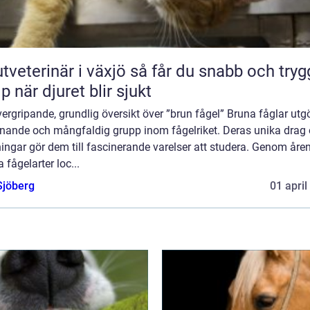
erinär i växjö så får du snabb och trygg
lp när djuret blir sjukt
ergripande, grundlig översikt över ”brun fågel” Bruna fåglar utg
nande och mångfaldig grupp inom fågelriket. Deras unika drag
ingar gör dem till fascinerande varelser att studera. Genom åre
 fågelarter loc...
Sjöberg
01 april