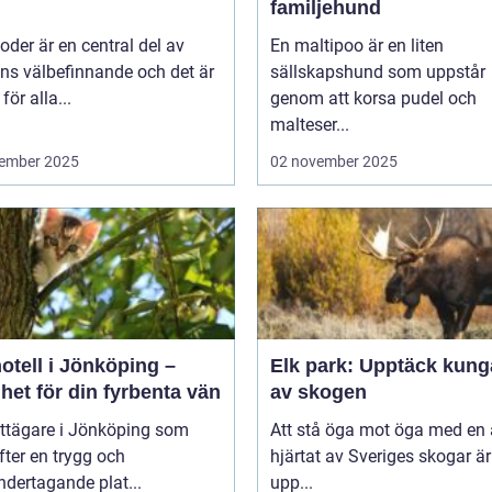
familjehund
der är en central del av
En maltipoo är en liten
ns välbefinnande och det är
sällskapshund som uppstår
 för alla...
genom att korsa pudel och
malteser...
ember 2025
02 november 2025
otell i Jönköping –
Elk park: Upptäck kung
het för din fyrbenta vän
av skogen
attägare i Jönköping som
Att stå öga mot öga med en ä
efter en trygg och
hjärtat av Sveriges skogar är
dertagande plat...
upp...