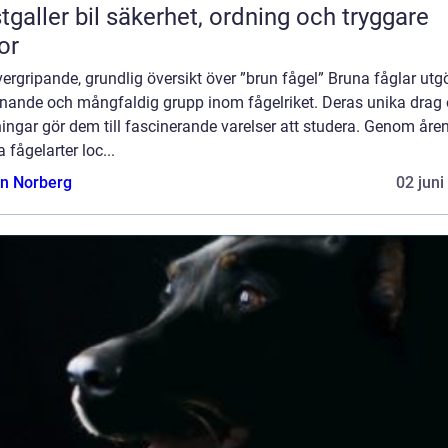
bil säkerhet, ordning och tryggare
or
ergripande, grundlig översikt över ”brun fågel” Bruna fåglar utg
nande och mångfaldig grupp inom fågelriket. Deras unika drag
ingar gör dem till fascinerande varelser att studera. Genom åre
 fågelarter loc...
n Norberg
02 juni