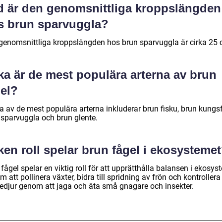
d är den genomsnittliga kroppslängden
s brun sparvuggla?
genomsnittliga kroppslängden hos brun sparvuggla är cirka 25 
ka är de mest populära arterna av brun
gel?
a av de mest populära arterna inkluderar brun fisku, brun kungsf
 sparvuggla och brun glente.
ken roll spelar brun fågel i ekosysteme
fågel spelar en viktig roll för att upprätthålla balansen i ekosys
 att pollinera växter, bidra till spridning av frön och kontrollera
edjur genom att jaga och äta små gnagare och insekter.