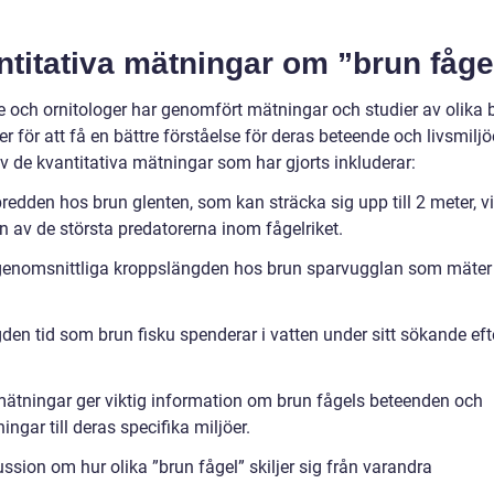
titativa mätningar om ”brun fåge
e och ornitologer har genomfört mätningar och studier av olika 
er för att få en bättre förståelse för deras beteende och livsmiljö
v de kvantitativa mätningar som har gjorts inkluderar:
redden hos brun glenten, som kan sträcka sig upp till 2 meter, vi
 en av de största predatorerna inom fågelriket.
genomsnittliga kroppslängden hos brun sparvugglan som mäter 
den tid som brun fisku spenderar i vatten under sitt sökande eft
ätningar ger viktig information om brun fågels beteenden och
ngar till deras specifika miljöer.
ssion om hur olika ”brun fågel” skiljer sig från varandra