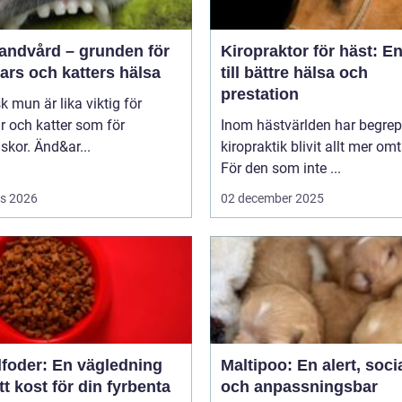
tandvård – grunden för
Kiropraktor för häst: E
ars och katters hälsa
till bättre hälsa och
prestation
sk mun är lika viktig för
 och katter som för
Inom hästvärlden har begrep
kor. Änd&ar...
kiropraktik blivit allt mer omt
För den som inte ...
s 2026
02 december 2025
foder: En vägledning
Maltipoo: En alert, soci
rätt kost för din fyrbenta
och anpassningsbar