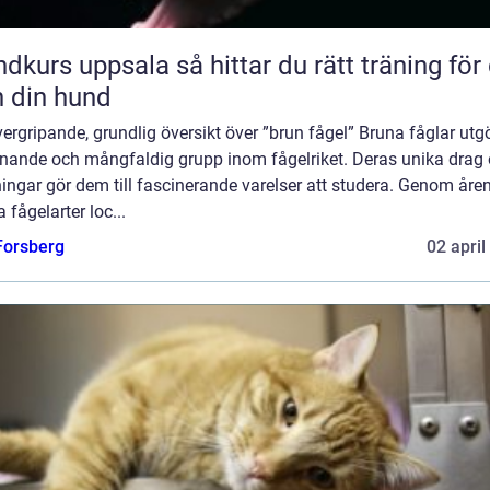
uppsala så hittar du rätt träning för dig
 din hund
ergripande, grundlig översikt över ”brun fågel” Bruna fåglar utg
nande och mångfaldig grupp inom fågelriket. Deras unika drag
ingar gör dem till fascinerande varelser att studera. Genom åre
 fågelarter loc...
 Forsberg
02 april