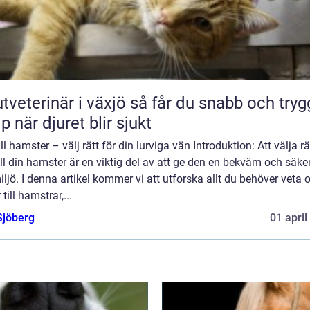
erinär i växjö så får du snabb och trygg
lp när djuret blir sjukt
ill hamster – välj rätt för din lurviga vän Introduktion: Att välja rä
ill din hamster är en viktig del av att ge den en bekväm och säke
iljö. I denna artikel kommer vi att utforska allt du behöver veta
 till hamstrar,...
Sjöberg
01 april