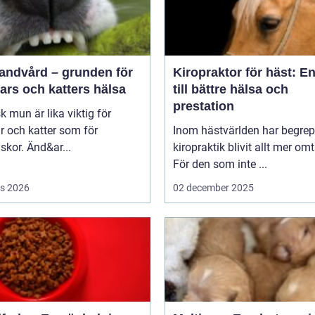
tandvård – grunden för
Kiropraktor för häst: E
ars och katters hälsa
till bättre hälsa och
prestation
sk mun är lika viktig för
 och katter som för
Inom hästvärlden har begrep
kor. Änd&ar...
kiropraktik blivit allt mer omt
För den som inte ...
s 2026
02 december 2025