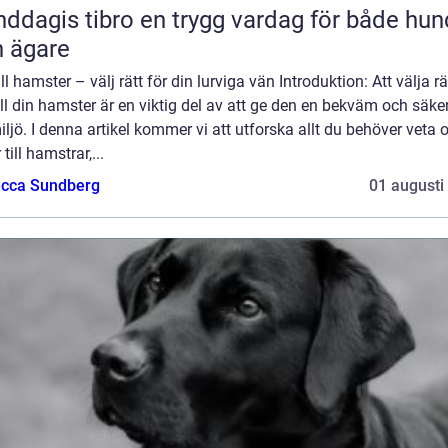
 tibro en trygg vardag för både hund
 ägare
ill hamster – välj rätt för din lurviga vän Introduktion: Att välja rä
ill din hamster är en viktig del av att ge den en bekväm och säke
iljö. I denna artikel kommer vi att utforska allt du behöver veta
 till hamstrar,...
cca Sundberg
01 augusti