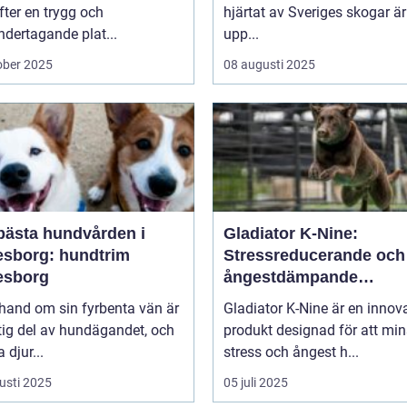
efter en trygg och
hjärtat av Sveriges skogar är
dertagande plat...
upp...
ober 2025
08 augusti 2025
bästa hundvården i
Gladiator K-Nine:
esborg: hundtrim
Stressreducerande och
esborg
ångestdämpande
hundhalsband
 hand om sin fyrbenta vän är
Gladiator K-Nine är en innov
tig del av hundägandet, och
produkt designad för att mi
djur...
stress och ångest h...
usti 2025
05 juli 2025