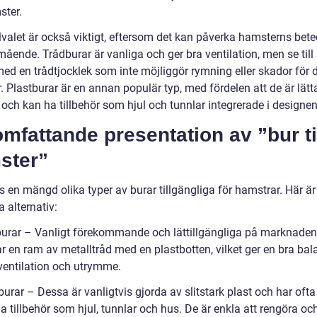
ster.
lvalet är också viktigt, eftersom det kan påverka hamsterns bet
ående. Trådburar är vanliga och ger bra ventilation, men se till 
med en trådtjocklek som inte möjliggör rymning eller skador för 
 Plastburar är en annan populär typ, med fördelen att de är lätta
och kan ha tillbehör som hjul och tunnlar integrerade i designen
mfattande presentation av ”bur ti
ster”
s en mängd olika typer av burar tillgängliga för hamstrar. Här ä
 alternativ:
burar – Vanligt förekommande och lättillgängliga på marknade
r en ram av metalltråd med en plastbotten, vilket ger en bra bal
ventilation och utrymme.
burar – Dessa är vanligtvis gjorda av slitstark plast och har ofta
 tillbehör som hjul, tunnlar och hus. De är enkla att rengöra oc