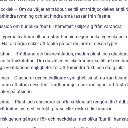
jocklek – Om du väljer en trådbur, se till att trådtjockleken är tillr
förhindra rymning och att hindra små tassar från fastna.
ssion om hur olika ”bur till hamster” skiljer sig från varandra
a typerna av burar till hamstrar har sina egna unika egenskaper 
. Här är några saker att tänka på när du jämför dessa typer:
lation – Trådburar ger bra ventilation, medan plast- och glasbur
d luftcirkulation. Om du väljer en icke-trådbur, se till att den ha
liga ventilationsmöjligheter för att förhindra fukt- och dålig lukt.
lines – Glasburar ger en tydligare synlighet, så att du kan beund
utan att störa dess frid. Trådburar ger dock möjlighet att fästa t
saker på utsidan.
ring – Plast- och glasburar är ofta enklare att rengöra än trådb
lt torkas av med en fuktig trasa eller diska i diskmaskin.
orisk genomgång av för- och nackdelar med olika ”bur till hamste