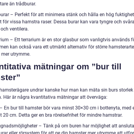
tare än trådburar.
urar – Perfekt för att minimera stänk och hålla en hög fuktighet,
gt för vissa hamstra raser. Dessa burar kan vara tyngre och svåra
och ventilera.
rium – Ett terrarium är en stor glasbur som vanligtvis används f
, men kan också vara ett utmärkt alternativ för större hamsterart
 mer utrymme.
titativa mätningar om ”bur till
ster”
amsterägare undrar kanske hur man kan mäta sin burs storlek
n. Här är några kvantitativa mätningar att överväga:
 – En bur till hamster bör vara minst 30×30 cm i bottenyta, med 
 20 cm. Detta ger en bra rörelsefrihet för mindre hamstrar.
ggnadsmöjligheter – Tänk på om buren har möjlighet att ansluta 
urar eller rörsystem för att ge din hamster mer utrymme att utfo