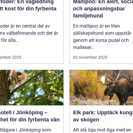
foder: En vägledning
Maltipoo: En alert, soci
rätt kost för din fyrbenta
och anpassningsbar
familjehund
der är en central del av
En maltipoo är en liten
ns välbefinnande och det är
sällskapshund som uppstår
 för alla...
genom att korsa pudel och
malteser...
ember 2025
02 november 2025
otell i Jönköping –
Elk park: Upptäck kung
het för din fyrbenta vän
av skogen
attägare i Jönköping som
Att stå öga mot öga med en ä