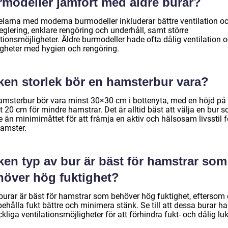
rmodeller jämfört med äldre burar?
elarna med moderna burmodeller inkluderar bättre ventilation o
eglering, enklare rengöring och underhåll, samt större
tionsmöjligheter. Äldre burmodeller hade ofta dålig ventilation 
igheter med hygien och rengöring.
lken storlek bör en hamsterbur vara?
amsterbur bör vara minst 30×30 cm i bottenyta, med en höjd på
 20 cm för mindre hamstrar. Det är alltid bäst att välja en bur 
e än minimimåttet för att främja en aktiv och hälsosam livsstil f
hamster.
ken typ av bur är bäst för hamstrar som
höver hög fuktighet?
burar är bäst för hamstrar som behöver hög fuktighet, eftersom
ehålla fukt bättre och minimera stänk. Se till att dessa burar ha
äckliga ventilationsmöjligheter för att förhindra fukt- och dålig luk