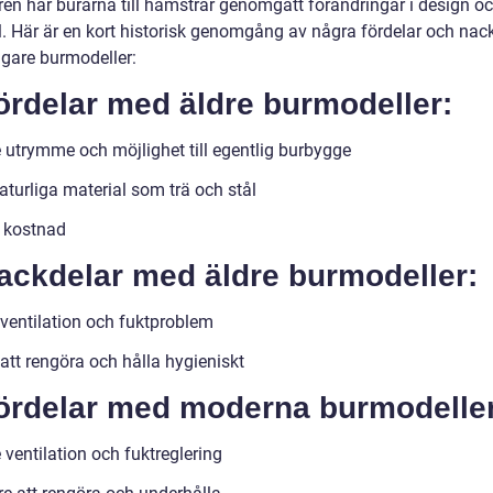
ren har burarna till hamstrar genomgått förändringar i design o
l. Här är en kort historisk genomgång av några fördelar och nac
igare burmodeller:
ördelar med äldre burmodeller:
e utrymme och möjlighet till egentlig burbygge
aturliga material som trä och stål
 kostnad
ackdelar med äldre burmodeller:
 ventilation och fuktproblem
att rengöra och hålla hygieniskt
Fördelar med moderna burmodeller
 ventilation och fuktreglering