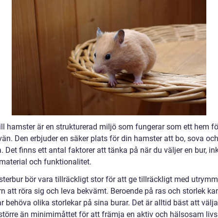
ill hamster är en strukturerad miljö som fungerar som ett hem fö
vän. Den erbjuder en säker plats för din hamster att bo, sova oc
. Det finns ett antal faktorer att tänka på när du väljer en bur, in
 material och funktionalitet.
erbur bör vara tillräckligt stor för att ge tillräckligt med utrymm
n att röra sig och leva bekvämt. Beroende på ras och storlek ka
 behöva olika storlekar på sina burar. Det är alltid bäst att välj
törre än minimimåttet för att främja en aktiv och hälsosam livss