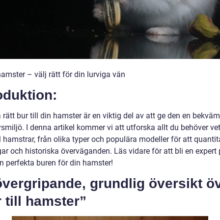
 hamster – välj rätt för din lurviga vän
oduktion:
a rätt bur till din hamster är en viktig del av att ge den en bekvä
vsmiljö. I denna artikel kommer vi att utforska allt du behöver v
ll hamstrar, från olika typer och populära modeller för att quantit
r och historiska överväganden. Läs vidare för att bli en expert 
n perfekta buren för din hamster!
vergripande, grundlig översikt ö
 till hamster”