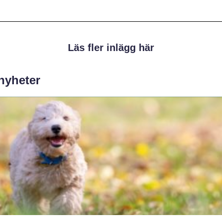
Läs fler inlägg här
 nyheter