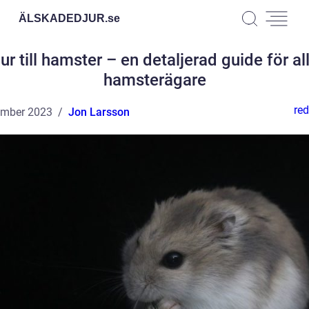
ÄLSKADEDJUR.
se
ur till hamster – en detaljerad guide för al
hamsterägare
red
ember 2023
Jon Larsson