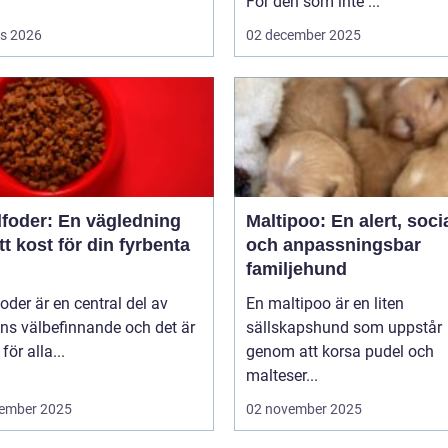
För den som inte ...
s 2026
02 december 2025
foder: En vägledning
Maltipoo: En alert, soci
rätt kost för din fyrbenta
och anpassningsbar
familjehund
der är en central del av
En maltipoo är en liten
ns välbefinnande och det är
sällskapshund som uppstår
 för alla...
genom att korsa pudel och
malteser...
ember 2025
02 november 2025