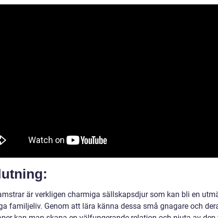
utning:
mstrar är verkligen charmiga sällskapsdjur som kan bli en utmä
a familjeliv. Genom att lära känna dessa små gnagare och der
per kan man skapa en välfungerande relation och njuta av den