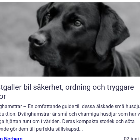
bil säkerhet, ordning och tryggare
or
ghamstrar – En omfattande guide till dessa älskade små husdju
oduktion: Dvärghamstrar är små och charmiga husdjur som har v
a hjärtan runt om i världen. Deras kompakta storlek och söta
nde gör dem till perfekta sällskapsd...
n Norberg
02 juni