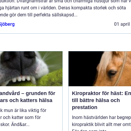
oduktion: Dvärghamstrar är små och charmiga husdjur som har v
a hjärtan runt om i världen. Deras kompakta storlek och söta
nde gör dem till perfekta sällskapsd...
Sjöberg
01 april
tandvård – grunden för
Kiropraktor för häst: E
ars och katters hälsa
till bättre hälsa och
prestation
sk mun är lika viktig för
 och katter som för
Inom hästvärlden har begrep
kor. Änd&ar...
kiropraktik blivit allt mer omt