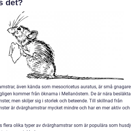
s det?
mstrar, även kända som mesocricetus auratus, är små gnagar
gligen kommer från öknarna i Mellanöstern. De är nära besläkt
ter, men skiljer sig i storlek och beteende. Till skillnad från
ster är dvärghamstrar mycket mindre och har en mer aktiv och l
ns flera olika typer av dvärghamstrar som är populära som husdj