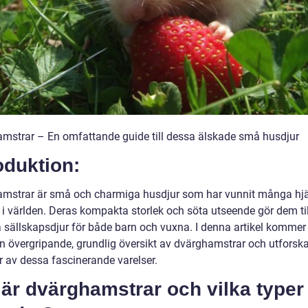
mstrar – En omfattande guide till dessa älskade små husdjur
oduktion:
mstrar är små och charmiga husdjur som har vunnit många hj
 i världen. Deras kompakta storlek och söta utseende gör dem til
a sällskapsdjur för både barn och vuxna. I denna artikel kommer 
en övergripande, grundlig översikt av dvärghamstrar och utforska
r av dessa fascinerande varelser.
är dvärghamstrar och vilka typer