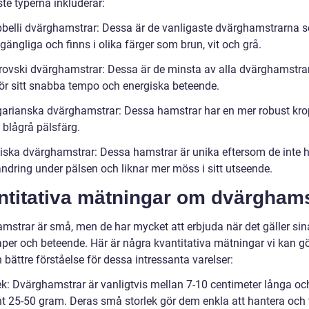
te typerna inkluderar:
belli dvärghamstrar: Dessa är de vanligaste dvärghamstrarna 
llgängliga och finns i olika färger som brun, vit och grå.
rovski dvärghamstrar: Dessa är de minsta av alla dvärghamstrar
ör sitt snabba tempo och energiska beteende.
garianska dvärghamstrar: Dessa hamstrar har en mer robust kr
 blågrå pälsfärg.
siska dvärghamstrar: Dessa hamstrar är unika eftersom de inte h
ändring under pälsen och liknar mer möss i sitt utseende.
ntitativa mätningar om dvärghams
mstrar är små, men de har mycket att erbjuda när det gäller sin
per och beteende. Här är några kvantitativa mätningar vi kan gö
n bättre förståelse för dessa intressanta varelser:
lek: Dvärghamstrar är vanligtvis mellan 7-10 centimeter långa oc
nt 25-50 gram. Deras små storlek gör dem enkla att hantera och