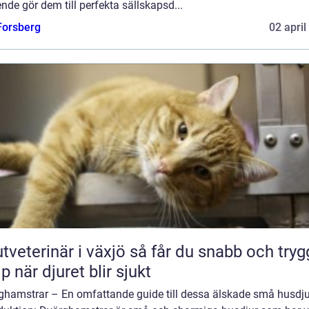
nde gör dem till perfekta sällskapsd...
 Forsberg
02 april
erinär i växjö så får du snabb och trygg
lp när djuret blir sjukt
ghamstrar – En omfattande guide till dessa älskade små husdju