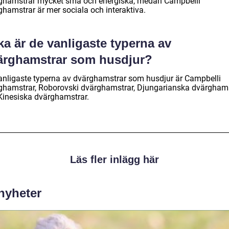
ghamstrar mycket små och energiska, medan Campbelli
ghamstrar är mer sociala och interaktiva.
ka är de vanligaste typerna av
ärghamstrar som husdjur?
anligaste typerna av dvärghamstrar som husdjur är Campbelli
ghamstrar, Roborovski dvärghamstrar, Djungarianska dvärgham
Kinesiska dvärghamstrar.
Läs fler inlägg här
 nyheter