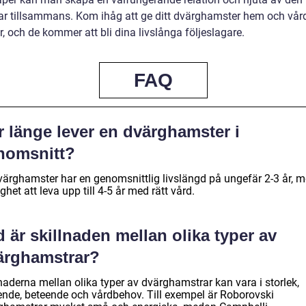
ngar tillsammans. Kom ihåg att ge ditt dvärghamster hem och vår
r, och de kommer att bli dina livslånga följeslagare.
FAQ
r länge lever en dvärghamster i
nomsnitt?
värghamster har en genomsnittlig livslängd på ungefär 2-3 år, 
ghet att leva upp till 4-5 år med rätt vård.
 är skillnaden mellan olika typer av
ärghamstrar?
naderna mellan olika typer av dvärghamstrar kan vara i storlek,
ende, beteende och vårdbehov. Till exempel är Roborovski