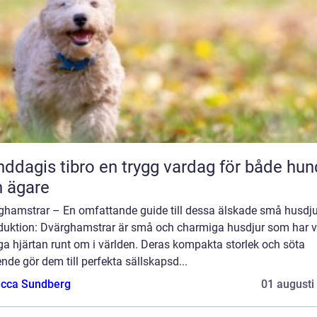
 tibro en trygg vardag för både hund
 ägare
ghamstrar – En omfattande guide till dessa älskade små husdju
oduktion: Dvärghamstrar är små och charmiga husdjur som har v
a hjärtan runt om i världen. Deras kompakta storlek och söta
nde gör dem till perfekta sällskapsd...
cca Sundberg
01 augusti