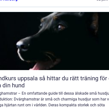
uppsala så hittar du rätt träning för dig
 din hund
ghamstrar – En omfattande guide till dessa älskade små husdju
oduktion: Dvärghamstrar är små och charmiga husdjur som har v
a hjärtan runt om i världen. Deras kompakta storlek och söta