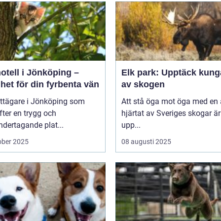
otell i Jönköping –
Elk park: Upptäck kung
het för din fyrbenta vän
av skogen
attägare i Jönköping som
Att stå öga mot öga med en ä
efter en trygg och
hjärtat av Sveriges skogar är
dertagande plat...
upp...
ober 2025
08 augusti 2025