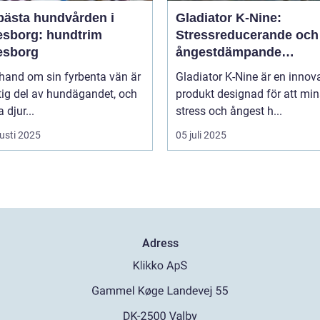
bästa hundvården i
Gladiator K-Nine:
esborg: hundtrim
Stressreducerande och
esborg
ångestdämpande
hundhalsband
 hand om sin fyrbenta vän är
Gladiator K-Nine är en innov
tig del av hundägandet, och
produkt designad för att mi
djur...
stress och ångest h...
usti 2025
05 juli 2025
Adress