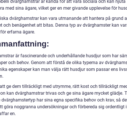
belli dvärghamstrar är kända för att vara sociala och kan njuta 
ra med sina ägare, vilket ger en mer givande upplevelse för husd
siska dvärghamstrar kan vara utmanande att hantera på grund a
t och benägenhet att bitas. Denna typ av dvärghamster kan va
för erfarna ägare.
manfattning:
mstrar är fascinerande och underhållande husdjur som har sär
per och behov. Genom att förstå de olika typerna av dvärghams
nika egenskaper kan man välja rätt husdjur som passar ens livss
n.
t ge dem tillräckligt med utrymme, rätt kost och tillräckligt me
tion kan dvärghamstrar trivas och ge sina ägare mycket glädje. 
je dvärghamstertyp har sina egna specifika behov och krav, så de
 att göra noggranna undersökningar och förbereda sig ordentligt 
ffar en.