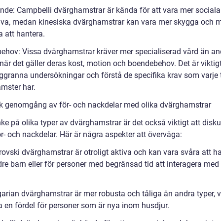
ende: Campbelli dvärghamstrar är kända för att vara mer social
tiva, medan kinesiska dvärghamstrar kan vara mer skygga och 
 att hantera.
behov: Vissa dvärghamstrar kräver mer specialiserad vård än an
 när det gäller deras kost, motion och boendebehov. Det är viktigt
ggranna undersökningar och förstå de specifika krav som varje 
mster har.
sk genomgång av för- och nackdelar med olika dvärghamstrar
e på olika typer av dvärghamstrar är det också viktigt att disku
r- och nackdelar. Här är några aspekter att överväga:
rovski dvärghamstrar är otroligt aktiva och kan vara svåra att h
dre barn eller för personer med begränsad tid att interagera med
garian dvärghamstrar är mer robusta och tåliga än andra typer, v
a en fördel för personer som är nya inom husdjur.