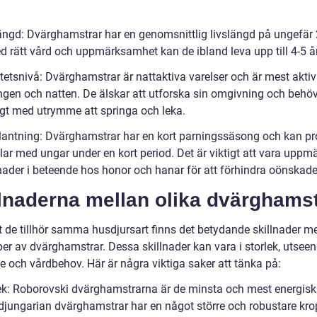
längd: Dvärghamstrar har en genomsnittlig livslängd på ungefär 2
 rätt vård och uppmärksamhet kan de ibland leva upp till 4-5 år
itetsnivå: Dvärghamstrar är nattaktiva varelser och är mest akti
gen och natten. De älskar att utforska sin omgivning och behö
ligt med utrymme att springa och leka.
plantning: Dvärghamstrar har en kort parningssäsong och kan p
llar med ungar under en kort period. Det är viktigt att vara upp
nader i beteende hos honor och hanar för att förhindra oönskade 
lnaderna mellan olika dvärghamst
tt de tillhör samma husdjursart finns det betydande skillnader m
per av dvärghamstrar. Dessa skillnader kan vara i storlek, utseen
e och vårdbehov. Här är några viktiga saker att tänka på:
lek: Roborovski dvärghamstrarna är de minsta och mest energisk
jungarian dvärghamstrar har en något större och robustare kro