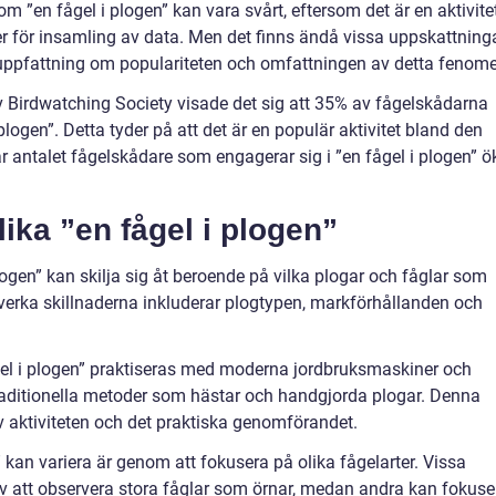
m ”en fågel i plogen” kan vara svårt, eftersom det är en aktivite
r för insamling av data. Men det finns ändå vissa uppskattning
uppfattning om populariteten och omfattningen av detta fenom
 Birdwatching Society visade det sig att 35% av fågelskådarna
logen”. Detta tyder på att det är en populär aktivitet bland den
antalet fågelskådare som engagerar sig i ”en fågel i plogen” ö
lika ”en fågel i plogen”
plogen” kan skilja sig åt beroende på vilka plogar och fåglar som
erka skillnaderna inkluderar plogtypen, markförhållanden och
fågel i plogen” praktiseras med moderna jordbruksmaskiner och
aditionella metoder som hästar och handgjorda plogar. Denna
 aktiviteten och det praktiska genomförandet.
” kan variera är genom att fokusera på olika fågelarter. Vissa
v att observera stora fåglar som örnar, medan andra kan fokuse