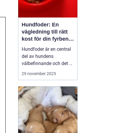
Hundfoder: En
vägledning till rätt
kost för din fyrbenta
vän
Hundfoder är en central
del av hundens
välbefinnande och det är
viktigt för alla
29 november 2025
hundägare att förstå hur
man väljer den mest
näringsrika och lämpliga
kosten för sina älskade
husdjur. Genom...