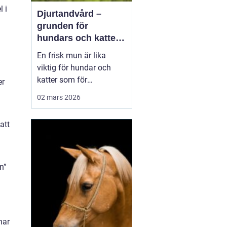
 i
Djurtandvård –
grunden för
hundars och katters
hälsa
En frisk mun är lika
viktig för hundar och
katter som för
er
människor. Ändå
02 mars 2026
hamnar tänderna ofta i
skymundan när ägare
att
tänker på vaccinationer,
foder och motion.
Djurtandvård handlar
inte b...
n”
har