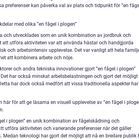
 preferenser kan påverka val av plats och tidpunkt för ”en fågel
delar med olika ”en fågel i plogen”
oria och utvecklades som en unik kombination av jordbruk och
et att utföra aktiviteten var att använda hästar och handgjorda
ysisk och arbetsintensiv upplevelse. Det var vanligt att hela familj
het att kombinera arbete och nöje.
torer och andra tekniska innovationer gjort ”en fågel i plogen”
. Det har också minskat arbetsbelastningen och gjort det möjligt 
Detta har dock också medfört att vissa traditionella aspekter har
 här för att ge läsarna en visuell upplevelse av ”en fågel i ploge
n.
el i plogen” en unik kombination av fågelskådning och
att utföra aktiviteten och varierande preferenser när det gäller
 Medan teknologi har gjort det möjligt att nå en bredare publik 