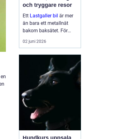
och tryggare resor
Ett
Lastgaller bil
är mer
än bara ett metallnät
bakom baksätet. För
många bilägare handlar
02 juni 2026
det om tryggare
transporter, bättre
ordning i bilen och ett
lugnare fokus bakom
ratten. När bag...
 en
en
Hundkurs uppsala