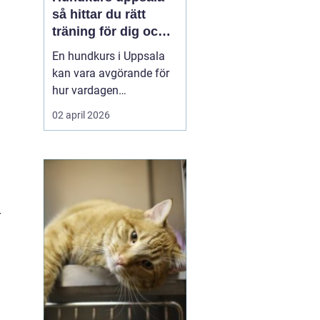
så hittar du rätt
träning för dig och
din hund
En hundkurs i Uppsala
kan vara avgörande för
hur vardagen
tillsammans med
02 april 2026
hunden utvecklas. Rätt
kurs ger bättre kontakt,
tryggare promenader
och en mer harmonisk
relation. Utbudet är stort
och sträcker sig från
r
valpkurser och
vardagslydnad till agil...