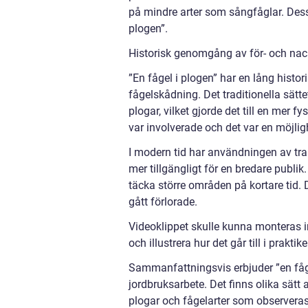
på mindre arter som sångfåglar. Dessa
plogen”.
Historisk genomgång av för- och nack
”En fågel i plogen” har en lång hist
fågelskådning. Det traditionella sätt
plogar, vilket gjorde det till en mer f
var involverade och det var en möjlig
I modern tid har användningen av trak
mer tillgängligt för en bredare publik
täcka större områden på kortare tid. 
gått förlorade.
Videoklippet skulle kunna monteras in
och illustrera hur det går till i praktike
Sammanfattningsvis erbjuder ”en fåg
jordbruksarbete. Det finns olika sätt 
plogar och fågelarter som observeras.