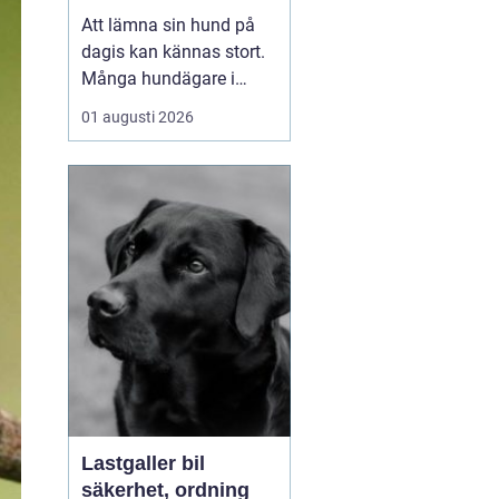
ägare
Att lämna sin hund på
dagis kan kännas stort.
Många hundägare i
Tibro balanserar jobb,
01 augusti 2026
familj och fritid,
samtidigt som hunden
behöver motion,
stimulans och närhet. Ett
bra hunddagis blir då
mer än bara förvaring.
Det blir en förlängning
av hemmet, m...
Lastgaller bil
säkerhet, ordning