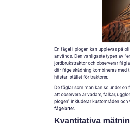
En fågel i plogen kan upplevas på oli
används. Den vanligaste typen av ”en 
jordbrukstraktor och observerar fågl
där fågelskådning kombineras med tr
hästar istället för traktorer.
De fåglar som man kan se under en fåg
att observera är vadare, falkar, ugglo
plogen” inkluderar kustområden och v
fågelarter.
Kvantitativa mätnin