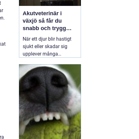
t
ar
Akutveterinär i
en.
växjö så får du
snabb och trygg
hjälp när djuret blir
När ett djur blir hastigt
sjukt
kat
sjukt eller skadar sig
upplever många
djurägare en blandning
av panik och
handlingsförlamning.
Hjärtat slår snabbare,
tusen frågor dyker upp
samtidigt och beslut
måste fattas direkt. I en
sådan situation kan
01
april 2026
ra