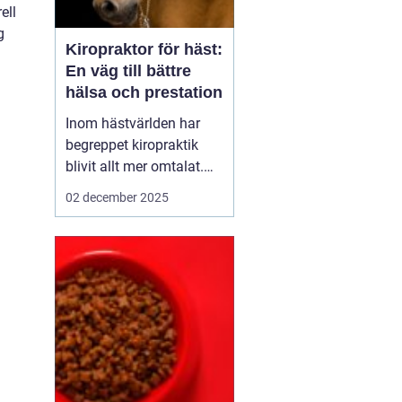
ell
g
Kiropraktor för häst:
En väg till bättre
hälsa och prestation
Inom hästvärlden har
begreppet kiropraktik
blivit allt mer omtalat.
För den som inte är
02 december 2025
bekant med ämnet kan
det låta som en modern
modefluga, men faktum
är att denna metod har
antika rötter och syftar
till at...