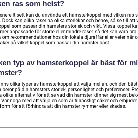
ken ras som helst?
generellt sett kan du använda ett hamsterkoppel med vilken ras
. Dock kan olika raser ha olika storlekar och behov, så se till att 
koppel som passar din hamsters storlek och vikt. Vissa koppel ka
mer anpassade för större eller mindre raser, så det kan vara bra 
a om rekommendationer hos din lokala djuraffär eller veterinär 
säker på vilket koppel som passar din hamster bäst.
ken typ av hamsterkoppel är bäst för m
mster?
inns olika typer av hamsterkoppel att välja mellan, och den bäst
 beror på din hamsters storlek, personlighet och preferenser. Pr
a olika alternativ för att se vad din hamster känner sig mest be
Var noga med att välja en som är tillräckligt säker och erbjuder 
form för att förhindra att din hamster rymmer eller skadas.