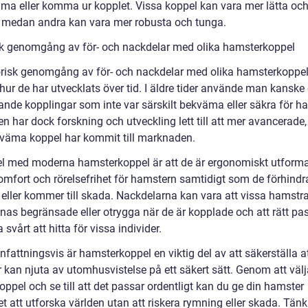
ma eller komma ur kopplet. Vissa koppel kan vara mer lätta oc
a, medan andra kan vara mer robusta och tunga.
sk genomgång av för- och nackdelar med olika hamsterkoppel
orisk genomgång av för- och nackdelar med olika hamsterkoppe
hur de har utvecklats över tid. I äldre tider använde man kanske
nande kopplingar som inte var särskilt bekväma eller säkra för h
n har dock forskning och utveckling lett till att mer avancerade,
väma koppel har kommit till marknaden.
el med moderna hamsterkoppel är att de är ergonomiskt utforma
omfort och rörelsefrihet för hamstern samtidigt som de förhindra
eller kommer till skada. Nackdelarna kan vara att vissa hamstr
nas begränsade eller otrygga när de är kopplade och att rätt pa
 svårt att hitta för vissa individer.
attningsvis är hamsterkoppel en viktig del av att säkerställa at
kan njuta av utomhusvistelse på ett säkert sätt. Genom att välja
oppel och se till att det passar ordentligt kan du ge din hamster
t att utforska världen utan att riskera rymning eller skada. Tänk 