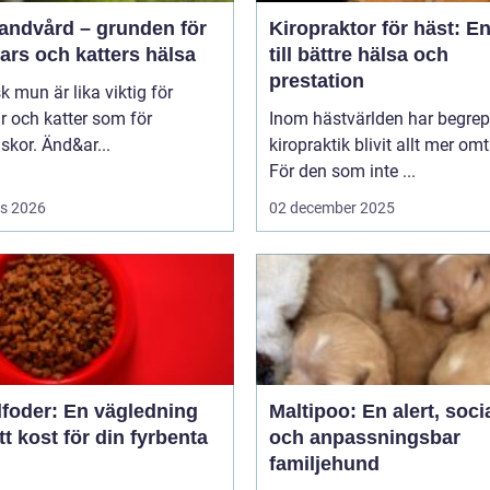
tandvård – grunden för
Kiropraktor för häst: E
ars och katters hälsa
till bättre hälsa och
prestation
sk mun är lika viktig för
 och katter som för
Inom hästvärlden har begrep
kor. Änd&ar...
kiropraktik blivit allt mer omt
För den som inte ...
s 2026
02 december 2025
foder: En vägledning
Maltipoo: En alert, soci
rätt kost för din fyrbenta
och anpassningsbar
familjehund