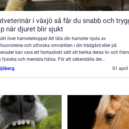
erinär i växjö så får du snabb och trygg
lp när djuret blir sjukt
ikt över hamsterkoppel Att låta din hamster njuta av
usvistelse och utforska omvärlden i din trädgård eller på
nader kan vara ett fantastiskt sätt att berika deras liv och främ
 fysiska och mentala hälsa. För att säkerställa der...
Sjöberg
01 april