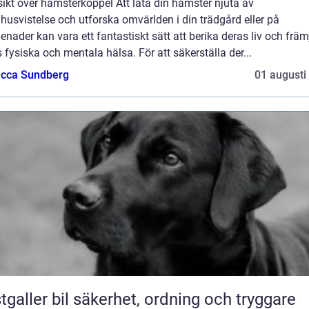
ikt över hamsterkoppel Att låta din hamster njuta av
usvistelse och utforska omvärlden i din trädgård eller på
nader kan vara ett fantastiskt sätt att berika deras liv och främ
 fysiska och mentala hälsa. För att säkerställa der...
cca Sundberg
01 augusti
bil säkerhet, ordning och tryggare