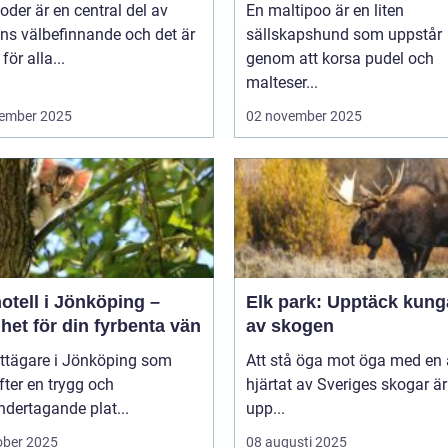
der är en central del av
En maltipoo är en liten
ns välbefinnande och det är
sällskapshund som uppstår
 för alla...
genom att korsa pudel och
malteser...
ember 2025
02 november 2025
otell i Jönköping –
Elk park: Upptäck kung
het för din fyrbenta vän
av skogen
attägare i Jönköping som
Att stå öga mot öga med en ä
efter en trygg och
hjärtat av Sveriges skogar är
dertagande plat...
upp...
ober 2025
08 augusti 2025