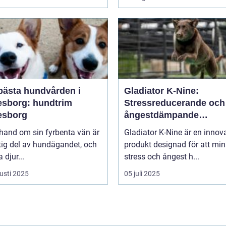
bästa hundvården i
Gladiator K-Nine:
esborg: hundtrim
Stressreducerande och
esborg
ångestdämpande
hundhalsband
 hand om sin fyrbenta vän är
Gladiator K-Nine är en innov
tig del av hundägandet, och
produkt designad för att mi
djur...
stress och ångest h...
usti 2025
05 juli 2025