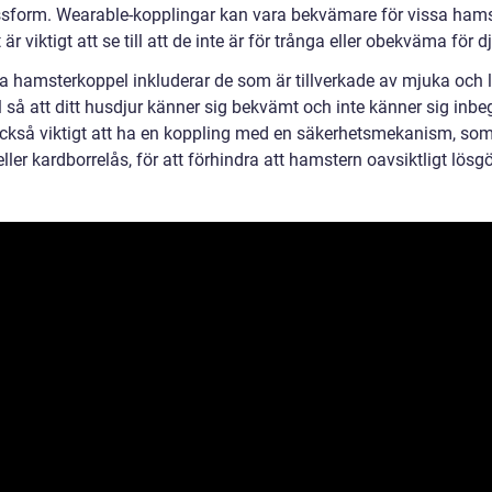
sform. Wearable-kopplingar kan vara bekvämare för vissa hams
är viktigt att se till att de inte är för trånga eller obekväma för dj
a hamsterkoppel inkluderar de som är tillverkade av mjuka och l
 så att ditt husdjur känner sig bekvämt och inte känner sig inbe
också viktigt att ha en koppling med en säkerhetsmekanism, so
ller kardborrelås, för att förhindra att hamstern oavsiktligt lösgö