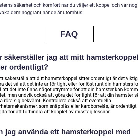
terns säkerhet och komfort när du väljer ett koppel och var no
rvaka dem noggrant när de är utomhus.
FAQ
 säkerställer jag att mitt hamsterkoppe
ter ordentligt?
tt säkerställa att ditt hamsterkoppel sitter ordentligt är det viktig
ra det så att det inte är för tight eller för löst runt din hamsters k
ll att det inte finns något utrymme för att din hamster kan komm
et, men undvik också att göra det för tight för att din hamster s
a röra sig bekvämt. Kontrollera också att eventuella
rhetsmekanismer, som snäpplås eller kardborrelås, är ordentligt
da för att förhindra att kopplet av misstag lossnar.
n jag använda ett hamsterkoppel med