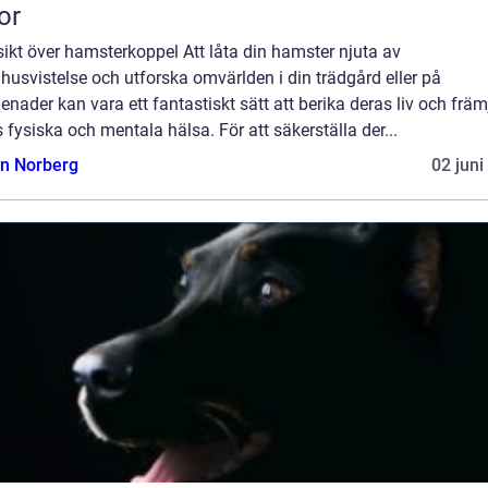
or
ikt över hamsterkoppel Att låta din hamster njuta av
usvistelse och utforska omvärlden i din trädgård eller på
nader kan vara ett fantastiskt sätt att berika deras liv och främ
 fysiska och mentala hälsa. För att säkerställa der...
n Norberg
02 juni