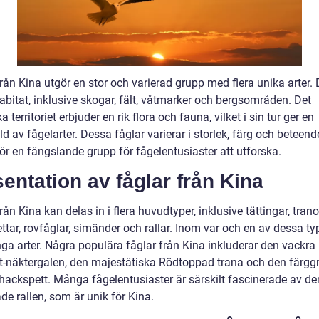
rån Kina utgör en stor och varierad grupp med flera unika arter. 
habitat, inklusive skogar, fält, våtmarker och bergsområden. Det
a territoriet erbjuder en rik flora och fauna, vilket i sin tur ger en
 av fågelarter. Dessa fåglar varierar i storlek, färg och beteen
för en fängslande grupp för fågelentusiaster att utforska.
entation av fåglar från Kina
rån Kina kan delas in i flera huvudtyper, inklusive tättingar, trano
tar, rovfåglar, simänder och rallar. Inom var och en av dessa ty
ga arter. Några populära fåglar från Kina inkluderar den vackra
t-näktergalen, den majestätiska Rödtoppad trana och den färgg
hackspett. Många fågelentusiaster är särskilt fascinerade av de
de rallen, som är unik för Kina.