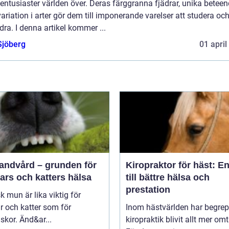
entusiaster världen över. Deras färggranna fjädrar, unika betee
ariation i arter gör dem till imponerande varelser att studera oc
ra. I denna artikel kommer ...
Sjöberg
01 april
tandvård – grunden för
Kiropraktor för häst: E
ars och katters hälsa
till bättre hälsa och
prestation
sk mun är lika viktig för
 och katter som för
Inom hästvärlden har begrep
kor. Änd&ar...
kiropraktik blivit allt mer omt