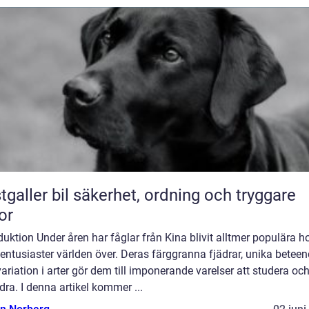
bil säkerhet, ordning och tryggare
or
duktion Under åren har fåglar från Kina blivit alltmer populära h
entusiaster världen över. Deras färggranna fjädrar, unika betee
ariation i arter gör dem till imponerande varelser att studera oc
ra. I denna artikel kommer ...