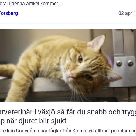
ra. I denna artikel kommer ...
 Forsberg
02 april
erinär i växjö så får du snabb och trygg
lp när djuret blir sjukt
duktion Under åren har fåglar från Kina blivit alltmer populära h