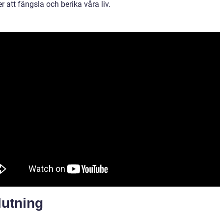
er att fängsla och berika våra liv.
lutning