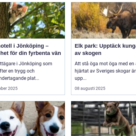
otell i Jönköping –
Elk park: Upptäck kung
het för din fyrbenta vän
av skogen
attägare i Jönköping som
Att stå öga mot öga med en ä
efter en trygg och
hjärtat av Sveriges skogar är
dertagande plat...
upp...
ober 2025
08 augusti 2025