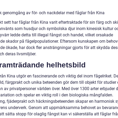
sk genomgång av för- och nackdelar med fåglar från Kina
kt sett har fåglar från Kina varit eftertraktade för sin färg och s
använts som husdjur och symbolska djur inom kinesisk kultur o
yvärr ledde detta till illegal fångst och handel, vilket orsakade
de skador på fågelpopulationer. Eftersom kunskapen om behov
de ökade, har dock fler ansträngningar gjorts för att skydda de
ch deras livsmiljöer.
framträdande helhetsbild
rån Kina utgör en fascinerande och viktig del inom fågelriket. D
d, färgprakt och unika beteenden gör dem till objekt för studier
n av privatpersoner världen över. Med över 1300 arter erbjuder 
variation och spelar en viktig roll i den biologiska mångfalden.
ng, fjäderprakt och häckningsbeteenden skapar en harmonisk 
rens underverk. Genom att uppmärksamma behovet av bevaran
t sätta stopp för olaglig fångst kan vi säkerställa att fåglar fr