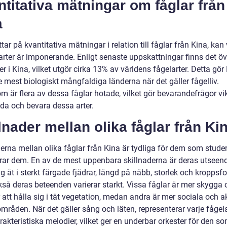
titativa mätningar om fåglar från
a
ittar på kvantitativa mätningar i relation till fåglar från Kina, kan 
 arter är imponerande. Enligt senaste uppskattningar finns det ö
er i Kina, vilket utgör cirka 13% av världens fågelarter. Detta gör K
e mest biologiskt mångfaldiga länderna när det gäller fågelliv.
 är flera av dessa fåglar hotade, vilket gör bevarandefrågor vik
dda och bevara dessa arter.
lnader mellan olika fåglar från Ki
derna mellan olika fåglar från Kina är tydliga för dem som stude
rar dem. En av de mest uppenbara skillnaderna är deras utseen
sig åt i sterkt färgade fjädrar, längd på näbb, storlek och kroppsf
så deras beteenden varierar starkt. Vissa fåglar är mer skygga 
 att hålla sig i tät vegetation, medan andra är mer sociala och ak
råden. När det gäller sång och läten, representerar varje fågela
akteristiska melodier, vilket ger en underbar orkester för den s