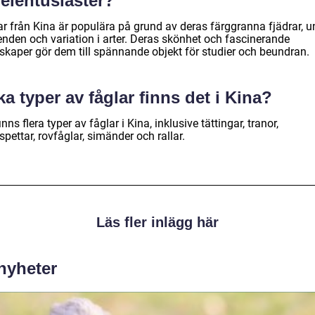
elentusiaster?
ar från Kina är populära på grund av deras färggranna fjädrar, u
enden och variation i arter. Deras skönhet och fascinerande
skaper gör dem till spännande objekt för studier och beundran.
ka typer av fåglar finns det i Kina?
inns flera typer av fåglar i Kina, inklusive tättingar, tranor,
pettar, rovfåglar, simänder och rallar.
Läs fler inlägg här
 nyheter