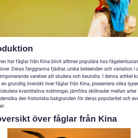
oduktion
en har fåglar från Kina blivit alltmer populära hos fågelentusias
över. Deras färggranna fjädrar, unika beteenden och variation i a
l imponerande varelser att studera och beundra. I denna artikel
e en grundlig översikt över fåglar från Kina, presentera olika type
diskutera kvantitativa mätningar, jämföra skillnader mellan arter
dersöka den historiska bakgrunden för deras popularitet och ev
ar.
versikt över fåglar från Kina