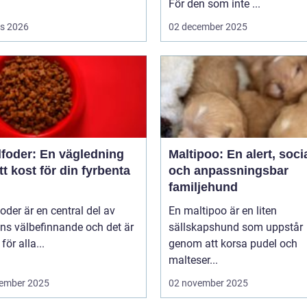
För den som inte ...
s 2026
02 december 2025
foder: En vägledning
Maltipoo: En alert, soci
rätt kost för din fyrbenta
och anpassningsbar
familjehund
der är en central del av
En maltipoo är en liten
ns välbefinnande och det är
sällskapshund som uppstår
 för alla...
genom att korsa pudel och
malteser...
ember 2025
02 november 2025