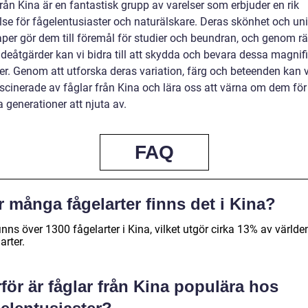
rån Kina är en fantastisk grupp av varelser som erbjuder en rik
lse för fågelentusiaster och naturälskare. Deras skönhet och un
per gör dem till föremål för studier och beundran, och genom rä
deåtgärder kan vi bidra till att skydda och bevara dessa magnif
er. Genom att utforska deras variation, färg och beteenden kan vi
ascinerade av fåglar från Kina och lära oss att värna om dem för
 generationer att njuta av.
FAQ
 många fågelarter finns det i Kina?
inns över 1300 fågelarter i Kina, vilket utgör cirka 13% av världe
arter.
för är fåglar från Kina populära hos