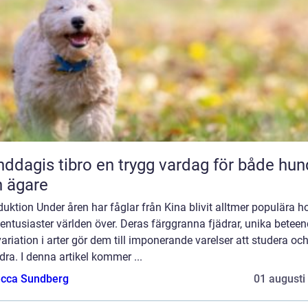
 tibro en trygg vardag för både hund
 ägare
duktion Under åren har fåglar från Kina blivit alltmer populära h
entusiaster världen över. Deras färggranna fjädrar, unika betee
ariation i arter gör dem till imponerande varelser att studera oc
ra. I denna artikel kommer ...
cca Sundberg
01 augusti