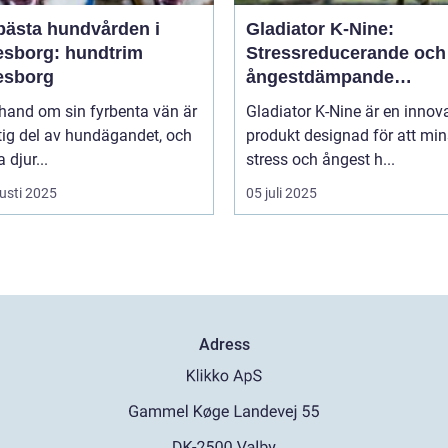
bästa hundvården i
Gladiator K-Nine:
esborg: hundtrim
Stressreducerande och
esborg
ångestdämpande
hundhalsband
 hand om sin fyrbenta vän är
Gladiator K-Nine är en innov
tig del av hundägandet, och
produkt designad för att mi
djur...
stress och ångest h...
usti 2025
05 juli 2025
Adress