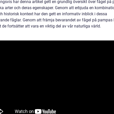
ngsvis har denna artikel gett en grundlig översikt över fågel på
ika arter och deras egenskaper. Genom att erbjuda en kombinati
h historisk kontext har den gett en informativ inblick i dessa
rande fåglar. Genom att främja bevarandet av fågel på pampas 
att de fortsätter att vara en viktig del av vår naturliga värld.