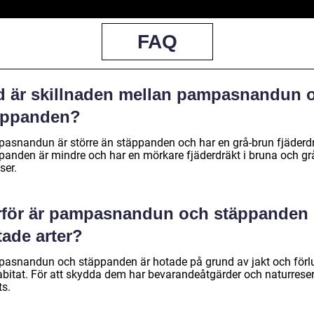
FAQ
d är skillnaden mellan pampasnandun 
äppanden?
asnandun är större än stäppanden och har en grå-brun fjäderdr
panden är mindre och har en mörkare fjäderdräkt i bruna och gr
ser.
rför är pampasnandun och stäppanden
tade arter?
asnandun och stäppanden är hotade på grund av jakt och förl
abitat. För att skydda dem har bevarandeåtgärder och naturrese
ts.