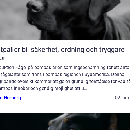
bil säkerhet, ordning och tryggare
or
oduktion Fågel på pampas är en samlingsbenämning för ett anta
a fågelarter som finns i pampas-regionen i Sydamerika. Denna
ripande översikt kommer att ge en grundlig förståelse för vad f
mpas innebär och ger dig möjlighet att u...
n Norberg
02 juni