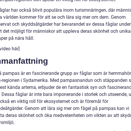
åglar har också blivit populära inom turismnäringen, där männi
la världen kommer för att se och lära sig mer om dem. Genom
servat och skyddsåtgärder har bevarandet av dessa fåglar under
rt det möjligt för människor att uppleva deras skönhet och unika
per på nära håll.
video här]
manfattning
å pampas är en fascinerande grupp av fåglar som är hemmahör
-regionen i Sydamerika. Med pampasnandun och stäppanden 
est kända arterna, erbjuder de en fantastisk syn och fascineran
. Dessa fåglar är inte bara imponerande i storlek och utseende, 
ckså en viktig roll för ekosystemet och är föremål för
deåtgärder. Genom att lära sig mer om fågel på pampas kan vi
ta deras skönhet och öka medvetenheten om vikten av att skyd
vsmiljö.