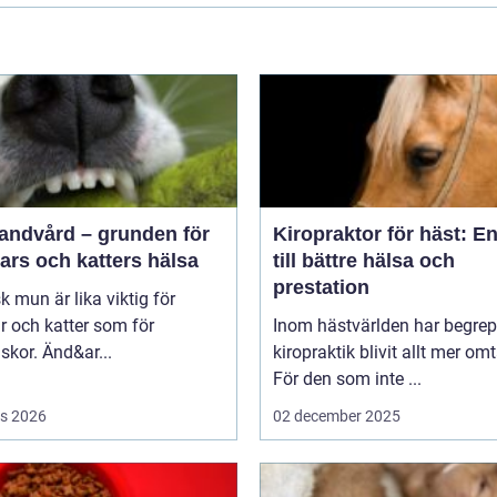
tandvård – grunden för
Kiropraktor för häst: E
ars och katters hälsa
till bättre hälsa och
prestation
sk mun är lika viktig för
 och katter som för
Inom hästvärlden har begrep
kor. Änd&ar...
kiropraktik blivit allt mer omt
För den som inte ...
s 2026
02 december 2025