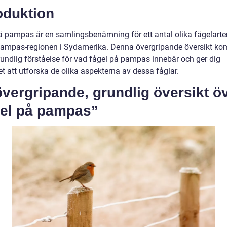
oduktion
å pampas är en samlingsbenämning för ett antal olika fågelart
 pampas-regionen i Sydamerika. Denna övergripande översikt ko
rundlig förståelse för vad fågel på pampas innebär och ger dig
t att utforska de olika aspekterna av dessa fåglar.
vergripande, grundlig översikt ö
gel på pampas”