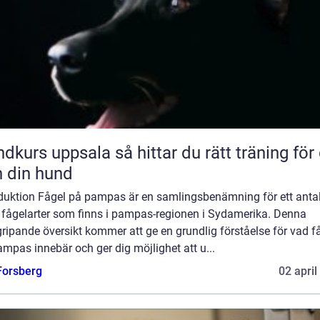
uppsala så hittar du rätt träning för dig
 din hund
oduktion Fågel på pampas är en samlingsbenämning för ett anta
a fågelarter som finns i pampas-regionen i Sydamerika. Denna
ripande översikt kommer att ge en grundlig förståelse för vad f
mpas innebär och ger dig möjlighet att u...
 Forsberg
02 april