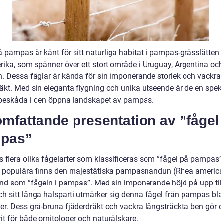
 pampas är känt för sitt naturliga habitat i pampas-grässlätten 
ika, som spänner över ett stort område i Uruguay, Argentina oc
en. Dessa fåglar är kända för sin imponerande storlek och vackra
räkt. Med sin eleganta flygning och unika utseende är de en spe
 beskåda i den öppna landskapet av pampas.
mfattande presentation av ”fågel
pas”
ns flera olika fågelarter som klassificeras som ”fågel på pampas
 populära finns den majestätiska pampasnandun (Rhea americ
nd som ”fågeln i pampas”. Med sin imponerande höjd på upp til
ch sitt långa halsparti utmärker sig denna fågel från pampas bl
er. Dess grå-bruna fjäderdräkt och vackra långsträckta ben gör d
it för både ornitologer och naturälskare.