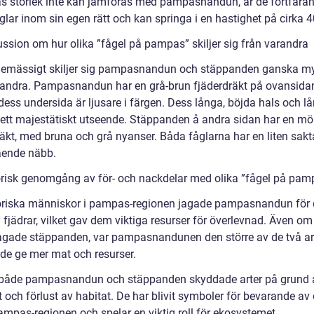
s storlek inte kan jämföras med pampasnandun, är de fortfara
glar inom sin egen rätt och kan springa i en hastighet på cirka 
ussion om hur olika ”fågel på pampas” skiljer sig från varandra
emässigt skiljer sig pampasnandun och stäppanden ganska m
randra. Pampasnandun har en grå-brun fjäderdräkt på ovansida
ess undersida är ljusare i färgen. Dess långa, böjda hals och l
 ett majestätiskt utseende. Stäppanden å andra sidan har en mö
räkt, med bruna och grå nyanser. Båda fåglarna har en liten sakt
ende näbb.
orisk genomgång av för- och nackdelar med olika ”fågel på pam
oriska människor i pampas-regionen jagade pampasnandun för
 fjädrar, vilket gav dem viktiga resurser för överlevnad. Även om
agade stäppanden, var pampasnandunen den större av de två ar
de ge mer mat och resurser.
 både pampasnandun och stäppanden skyddade arter på grund 
t och förlust av habitat. De har blivit symboler för bevarande av
ampas-regionen och spelar en viktig roll för ekosystemet.