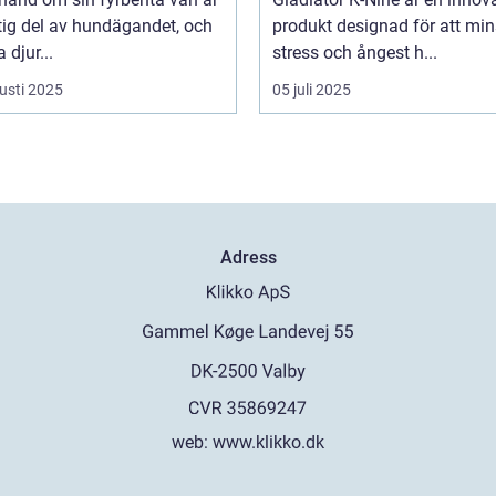
tig del av hundägandet, och
produkt designad för att mi
djur...
stress och ångest h...
usti 2025
05 juli 2025
Adress
web:
www.klikko.dk