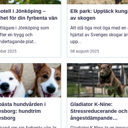
otell i Jönköping –
Elk park: Upptäck kung
het för din fyrbenta vän
av skogen
attägare i Jönköping som
Att stå öga mot öga med en ä
efter en trygg och
hjärtat av Sveriges skogar är
dertagande plat...
upp...
ober 2025
08 augusti 2025
bästa hundvården i
Gladiator K-Nine:
esborg: hundtrim
Stressreducerande och
esborg
ångestdämpande
hundhalsband
 hand om sin fyrbenta vän är
Gladiator K-Nine är en innov