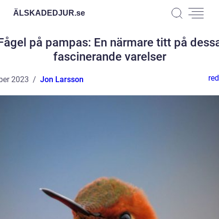
ÄLSKADEDJUR.
se
Fågel på pampas: En närmare titt på dess
fascinerande varelser
red
ber 2023
Jon Larsson