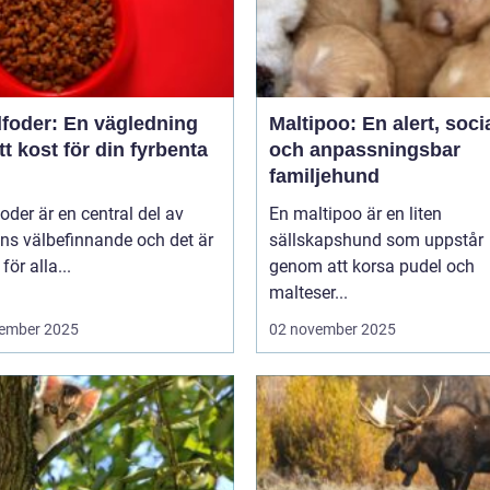
foder: En vägledning
Maltipoo: En alert, soci
rätt kost för din fyrbenta
och anpassningsbar
familjehund
der är en central del av
En maltipoo är en liten
ns välbefinnande och det är
sällskapshund som uppstår
 för alla...
genom att korsa pudel och
malteser...
ember 2025
02 november 2025