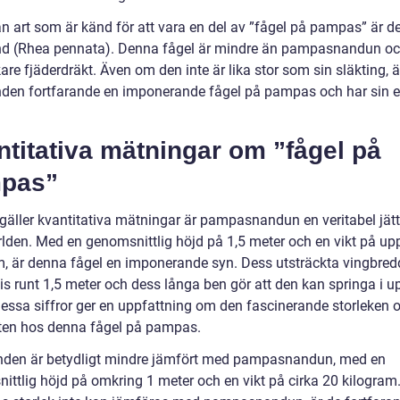
n art som är känd för att vara en del av ”fågel på pampas” är d
d (Rhea pennata). Denna fågel är mindre än pampasnandun oc
re fjäderdräkt. Även om den inte är lika stor som sin släkting, ä
den fortfarande en imponerande fågel på pampas och har sin 
titativa mätningar om ”fågel på
pas”
 gäller kvantitativa mätningar är pampasnandun en veritabel jät
lden. Med en genomsnittlig höjd på 1,5 meter och en vikt på upp 
m, är denna fågel en imponerande syn. Dess utsträckta vingbred
is runt 1,5 meter och dess långa ben gör att den kan springa i up
essa siffror ger en uppfattning om den fascinerande storleken 
eten hos denna fågel på pampas.
den är betydligt mindre jämfört med pampasnandun, med en
ittlig höjd på omkring 1 meter och en vikt på cirka 20 kilogram