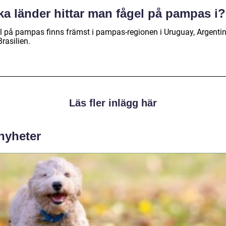
ka länder hittar man fågel på pampas i?
l på pampas finns främst i pampas-regionen i Uruguay, Argenti
rasilien.
Läs fler inlägg här
 nyheter