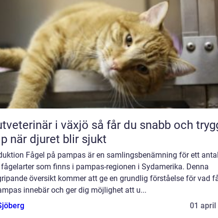
erinär i växjö så får du snabb och trygg
lp när djuret blir sjukt
oduktion Fågel på pampas är en samlingsbenämning för ett anta
a fågelarter som finns i pampas-regionen i Sydamerika. Denna
ripande översikt kommer att ge en grundlig förståelse för vad f
mpas innebär och ger dig möjlighet att u...
Sjöberg
01 april