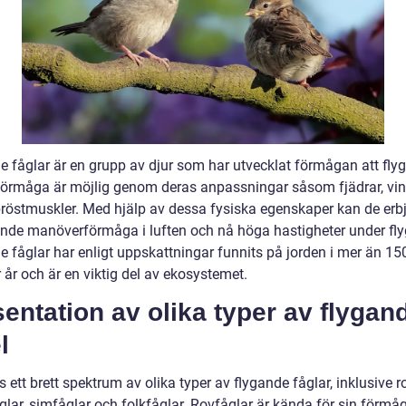
e fåglar är en grupp av djur som har utvecklat förmågan att flyg
örmåga är möjlig genom deras anpassningar såsom fjädrar, vi
bröstmuskler. Med hjälp av dessa fysiska egenskaper kan de erb
nde manöverförmåga i luften och nå höga hastigheter under fly
e fåglar har enligt uppskattningar funnits på jorden i mer än 15
 år och är en viktig del av ekosystemet.
entation av olika typer av flygan
l
s ett brett spektrum av olika typer av flygande fåglar, inklusive r
lar, simfåglar och folkfåglar. Rovfåglar är kända för sin förmåg