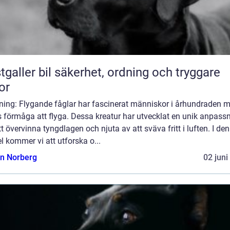
bil säkerhet, ordning och tryggare
or
dning: Flygande fåglar har fascinerat människor i århundraden 
 förmåga att flyga. Dessa kreatur har utvecklat en unik anpass
tt övervinna tyngdlagen och njuta av att sväva fritt i luften. I de
el kommer vi att utforska o...
n Norberg
02 juni