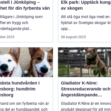
otell i Jönköping –
Elk park: Upptäck kung
het för din fyrbenta vän
av skogen
attägare i Jönköping som
Att stå öga mot öga med en ä
efter en trygg och
hjärtat av Sveriges skogar är
dertagande plat...
upp...
ober 2025
08 augusti 2025
bästa hundvården i
Gladiator K-Nine:
esborg: hundtrim
Stressreducerande och
esborg
ångestdämpande
hundhalsband
 hand om sin fyrbenta vän är
Gladiator K-Nine är en innov
tig del av hundägandet, och
produkt designad för att mi