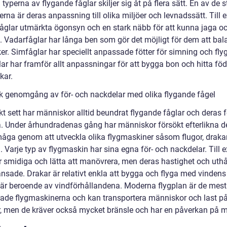
 typerna av flygande fåglar skiljer sig åt på flera sätt. En av de s
erna är deras anpassning till olika miljöer och levnadssätt. Till
fåglar utmärkta ögonsyn och en stark näbb för att kunna jaga o
e. Vadarfåglar har långa ben som gör det möjligt för dem att bal
er. Simfåglar har speciellt anpassade fötter för simning och fly
ar har framför allt anpassningar för att bygga bon och hitta föd
kar.
sk genomgång av för- och nackdelar med olika flygande fågel
skt sett har människor alltid beundrat flygande fåglar och deras
ga. Under århundradenas gång har människor försökt efterlikna 
måga genom att utveckla olika flygmaskiner såsom flugor, draka
. Varje typ av flygmaskin har sina egna för- och nackdelar. Till
or smidiga och lätta att manövrera, men deras hastighet och uthå
nsade. Drakar är relativt enkla att bygga och flyga med vindens 
är beroende av vindförhållandena. Moderna flygplan är de mest
ade flygmaskinerna och kan transportera människor och last p
r, men de kräver också mycket bränsle och har en påverkan på mi