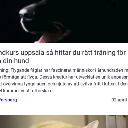
uppsala så hittar du rätt träning för dig
 din hund
dning: Flygande fåglar har fascinerat människor i århundraden 
 förmåga att flyga. Dessa kreatur har utvecklat en unik anpass
tt övervinna tyngdlagen och njuta av att sväva fritt i luften. I de
el kommer vi att utforska o...
 Forsberg
02 april