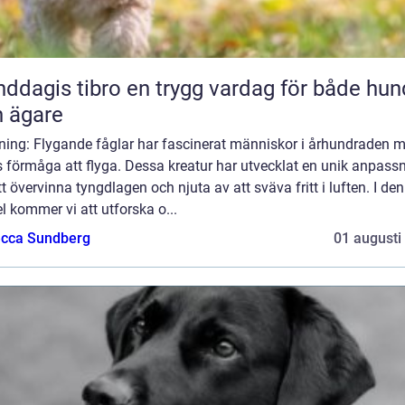
 tibro en trygg vardag för både hund
 ägare
dning: Flygande fåglar har fascinerat människor i århundraden 
 förmåga att flyga. Dessa kreatur har utvecklat en unik anpass
tt övervinna tyngdlagen och njuta av att sväva fritt i luften. I de
el kommer vi att utforska o...
cca Sundberg
01 augusti