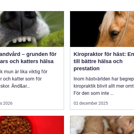
tandvård – grunden för
Kiropraktor för häst: E
ars och katters hälsa
till bättre hälsa och
prestation
sk mun är lika viktig för
 och katter som för
Inom hästvärlden har begrep
kor. Änd&ar...
kiropraktik blivit allt mer omt
För den som inte ...
s 2026
02 december 2025