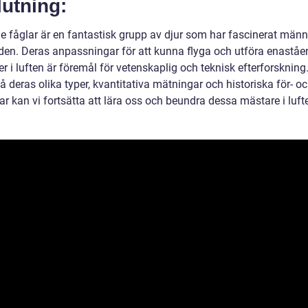
utning:
e fåglar är en fantastisk grupp av djur som har fascinerat männi
den. Deras anpassningar för att kunna flyga och utföra enastå
r i luften är föremål för vetenskaplig och teknisk efterforsknin
tå deras olika typer, kvantitativa mätningar och historiska för- o
r kan vi fortsätta att lära oss och beundra dessa mästare i luft