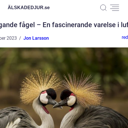
ÄLSKADEDJUR.
se
gande fågel – En fascinerande varelse i lu
red
ber 2023
Jon Larsson