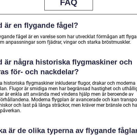
FAQ
 är en flygande fågel?
lygande fågel är en varelse som har utvecklat förmågan att flyga
m anpassningar som fjädrar, vingar och starka bröstmuskler.
d är några historiska flygmaskiner och
ras för- och nackdelar?
a historiska flygmaskiner inkluderar flugor, drakar och moderna
plan. Flugor är smidiga men har begränsad hastighet och uthålli
ar är enkla att använda med vindens hjälp men är beroende av
förhållandena. Moderna flygplan är avancerade och kan transpo
iskor och last på långa sträckor, men kräver mer bränsle och ha
öpåverkan.
ka är de olika typerna av flygande fågla