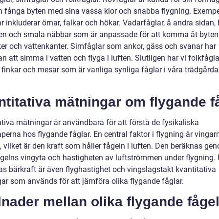
h fånga byten med sina vassa klor och snabba flygning. Exempe
r inkluderar örnar, falkar och hökar. Vadarfåglar, å andra sidan, 
en och smala näbbar som är anpassade för att komma åt byten 
er och vattenkanter. Simfåglar som ankor, gäss och svanar har
 att simma i vatten och flyga i luften. Slutligen har vi folkfågl
 finkar och mesar som är vanliga synliga fåglar i våra trädgårda
titativa mätningar om flygande f
ativa mätningar är användbara för att förstå de fysikaliska
erna hos flygande fåglar. En central faktor i flygning är vingar
, vilket är den kraft som håller fågeln i luften. Den beräknas ge
gelns vingyta och hastigheten av luftströmmen under flygning. 
as bärkraft är även flyghastighet och vingslagstakt kvantitativa
ar som används för att jämföra olika flygande fåglar.
lnader mellan olika flygande fåge