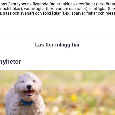
inns flera typer av flygande fåglar, inklusive rovfåglar (t.ex. örnar
r och hökar), vadarfåglar (t.ex. vadare och rallar), simfåglar (t.ex
, gäss och svanar) och folkfåglar (t.ex. sparvar, finkar och mesa
Läs fler inlägg här
 nyheter