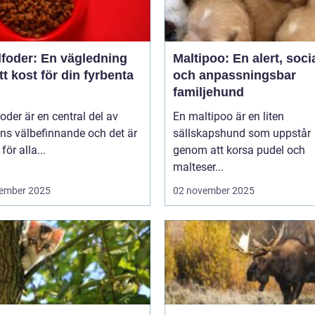
foder: En vägledning
Maltipoo: En alert, soci
rätt kost för din fyrbenta
och anpassningsbar
familjehund
der är en central del av
En maltipoo är en liten
ns välbefinnande och det är
sällskapshund som uppstår
 för alla...
genom att korsa pudel och
malteser...
ember 2025
02 november 2025