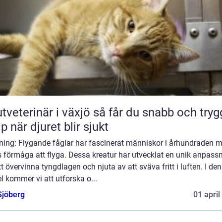
erinär i växjö så får du snabb och trygg
lp när djuret blir sjukt
dning: Flygande fåglar har fascinerat människor i århundraden 
 förmåga att flyga. Dessa kreatur har utvecklat en unik anpass
tt övervinna tyngdlagen och njuta av att sväva fritt i luften. I de
el kommer vi att utforska o...
Sjöberg
01 april