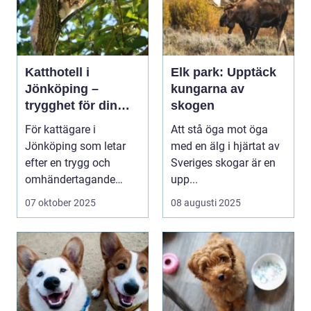
Katthotell i
Elk park: Upptäck
Jönköping –
kungarna av
trygghet för din
skogen
fyrbenta vän
För kattägare i
Att stå öga mot öga
Jönköping som letar
med en älg i hjärtat av
efter en trygg och
Sveriges skogar är en
omhändertagande
upp...
plat...
07 oktober 2025
08 augusti 2025