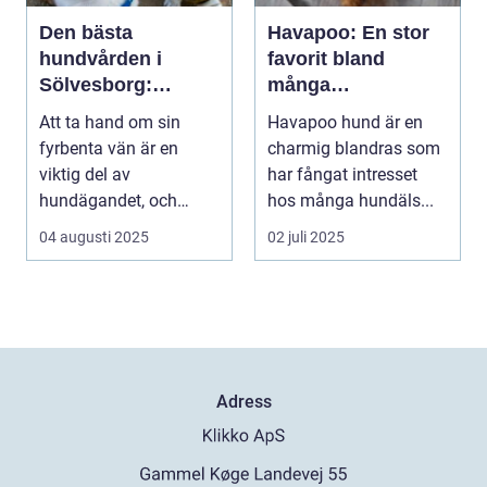
Den bästa
Havapoo: En stor
hundvården i
favorit bland
Sölvesborg:
många
hundtrim
hundälskare
Att ta hand om sin
Havapoo hund är en
Sölvesborg
fyrbenta vän är en
charmig blandras som
viktig del av
har fångat intresset
hundägandet, och
hos många hundäls...
många djur...
04 augusti 2025
02 juli 2025
Adress