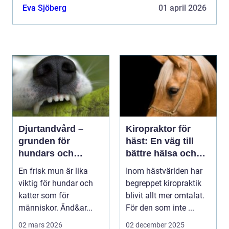
utan biverkningar. Med sin enkla...
Eva Sjöberg
01 april 2026
Djurtandvård –
Kiropraktor för
grunden för
häst: En väg till
hundars och
bättre hälsa och
katters hälsa
prestation
En frisk mun är lika
Inom hästvärlden har
viktig för hundar och
begreppet kiropraktik
katter som för
blivit allt mer omtalat.
människor. Änd&ar...
För den som inte ...
02 mars 2026
02 december 2025