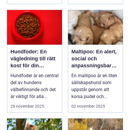
Hundfoder: En
Maltipoo: En alert,
vägledning till rätt
social och
kost för din
anpassningsbar
fyrbenta vän
familjehund
Hundfoder är en central
En maltipoo är en liten
del av hundens
sällskapshund som
välbefinnande och det
uppstår genom att
är viktigt för alla...
korsa pudel och
malteser...
29 november 2025
02 november 2025