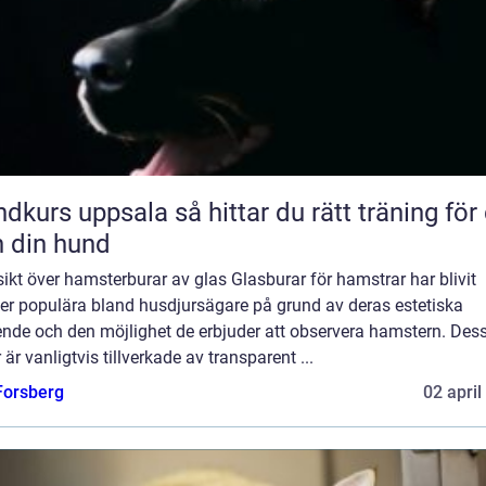
uppsala så hittar du rätt träning för dig
 din hund
ikt över hamsterburar av glas Glasburar för hamstrar har blivit
mer populära bland husdjursägare på grund av deras estetiska
ende och den möjlighet de erbjuder att observera hamstern. Des
 är vanligtvis tillverkade av transparent ...
 Forsberg
02 april