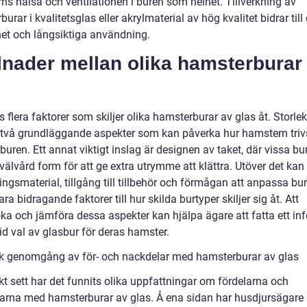
ns hälsa och ventilationen i buren som helhet. Tillverkning av
urar i kvalitetsglas eller akrylmaterial av hög kvalitet bidrar till
het och långsiktiga användning.
lnader mellan olika hamsterburar
s
s flera faktorer som skiljer olika hamsterburar av glas åt. Storle
 två grundläggande aspekter som kan påverka hur hamstern triv
i buren. Ett annat viktigt inslag är designen av taket, där vissa bu
 välvård form för att ge extra utrymme att klättra. Utöver det kan
ningsmaterial, tillgång till tillbehör och förmågan att anpassa bu
ra bidragande faktorer till hur skilda burtyper skiljer sig åt. Att
ka och jämföra dessa aspekter kan hjälpa ägare att fatta ett in
id val av glasbur för deras hamster.
sk genomgång av för- och nackdelar med hamsterburar av glas
kt sett har det funnits olika uppfattningar om fördelarna och
arna med hamsterburar av glas. Å ena sidan har husdjursägare