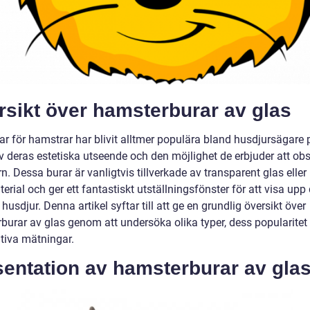
rsikt över hamsterburar av glas
ar för hamstrar har blivit alltmer populära bland husdjursägare 
v deras estetiska utseende och den möjlighet de erbjuder att ob
. Dessa burar är vanligtvis tillverkade av transparent glas eller
erial och ger ett fantastiskt utställningsfönster för att visa upp 
husdjur. Denna artikel syftar till att ge en grundlig översikt över
burar av glas genom att undersöka olika typer, dess popularitet
ativa mätningar.
sentation av hamsterburar av gla