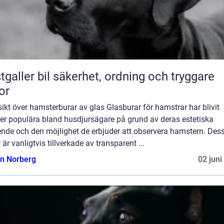
bil säkerhet, ordning och tryggare
or
ikt över hamsterburar av glas Glasburar för hamstrar har blivit
mer populära bland husdjursägare på grund av deras estetiska
ende och den möjlighet de erbjuder att observera hamstern. Des
 är vanligtvis tillverkade av transparent ...
n Norberg
02 juni