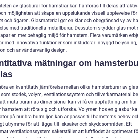
teten av glasburar för hamstrar kan hänföras till deras attrakti
 och möjligheten att skapa en uppslukande visuell upplevelse för
et och ägaren. Glasmaterial ger en klar och obegränsad vy av h
relse med traditionella metallburar. Dessutom skyddar glas mot 
skapar en mer behaglig miljö för hamstern. Flera varumärken erbj
ar med innovativa funktioner som inkluderar inbyggd belysning,
tion och användarvänlig design.
ntitativa mätningar om hamsterbu
las
 göra en kvantitativ jämförelse mellan olika hamsterburar av gla
 som storlek, volym, ventilationssystem och tillverkarmaterial b
tt mäta burarnas dimensioner kan vi få en uppfattning om hur
ör hamstern att röra sig och utforska. Volymen hos en glasbur ka
kator på hur bra burmiljön kan anpassas till hamsterns behov oc
ligt utrymme för att lägga till leksaker och skyddsområden. Ett
mat ventilationssystem säkerställer att luftflödet är optimerat f