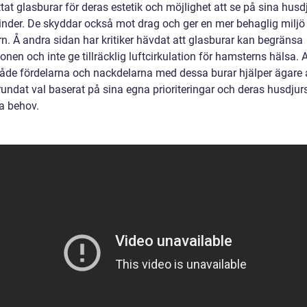
at glasburar för deras estetik och möjlighet att se på sina husd
inder. De skyddar också mot drag och ger en mer behaglig miljö 
n. Å andra sidan har kritiker hävdat att glasburar kan begränsa
ionen och inte ge tillräcklig luftcirkulation för hamsterns hälsa. A
både fördelarna och nackdelarna med dessa burar hjälper ägare 
rundat val baserat på sina egna prioriteringar och deras husdjur
ka behov.