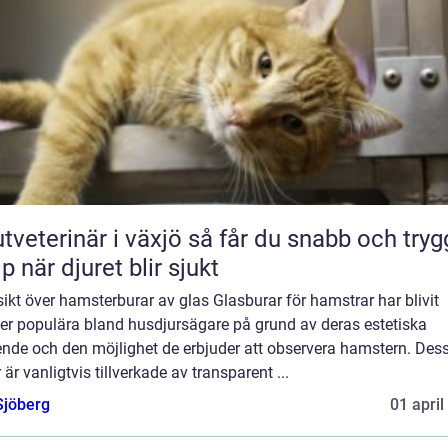
erinär i växjö så får du snabb och trygg
lp när djuret blir sjukt
ikt över hamsterburar av glas Glasburar för hamstrar har blivit
mer populära bland husdjursägare på grund av deras estetiska
ende och den möjlighet de erbjuder att observera hamstern. Des
 är vanligtvis tillverkade av transparent ...
Sjöberg
01 april