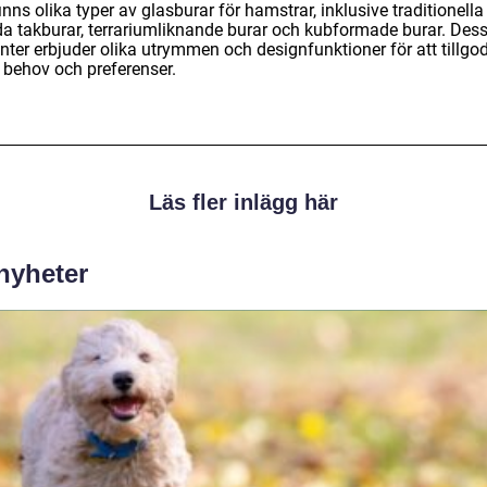
inns olika typer av glasburar för hamstrar, inklusive traditionella
da takburar, terrariumliknande burar och kubformade burar. Des
nter erbjuder olika utrymmen och designfunktioner för att tillgo
a behov och preferenser.
Läs fler inlägg här
 nyheter