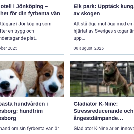
otell i Jönköping –
Elk park: Upptäck kung
het för din fyrbenta vän
av skogen
attägare i Jönköping som
Att stå öga mot öga med en ä
efter en trygg och
hjärtat av Sveriges skogar är
dertagande plat...
upp...
ober 2025
08 augusti 2025
bästa hundvården i
Gladiator K-Nine:
esborg: hundtrim
Stressreducerande och
esborg
ångestdämpande
hundhalsband
 hand om sin fyrbenta vän är
Gladiator K-Nine är en innov