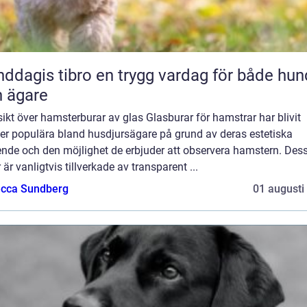
 tibro en trygg vardag för både hund
 ägare
ikt över hamsterburar av glas Glasburar för hamstrar har blivit
mer populära bland husdjursägare på grund av deras estetiska
ende och den möjlighet de erbjuder att observera hamstern. Des
 är vanligtvis tillverkade av transparent ...
cca Sundberg
01 augusti