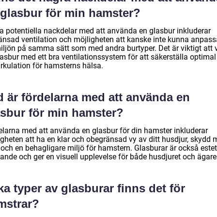
 glasbur för min hamster?
a potentiella nackdelar med att använda en glasbur inkluderar
änsad ventilation och möjligheten att kanske inte kunna anpass
iljön på samma sätt som med andra burtyper. Det är viktigt att 
asbur med ett bra ventilationssystem för att säkerställa optimal
irkulation för hamsterns hälsa.
d är fördelarna med att använda en
asbur för min hamster?
elarna med att använda en glasbur för din hamster inkluderar
igheten att ha en klar och obegränsad vy av ditt husdjur, skydd 
 och en behagligare miljö för hamstern. Glasburar är också estet
alande och ger en visuell upplevelse för både husdjuret och ägare
ka typer av glasburar finns det för
mstrar?