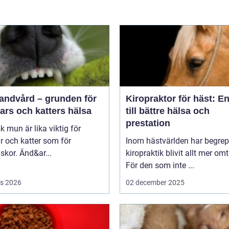
tandvård – grunden för
Kiropraktor för häst: E
ars och katters hälsa
till bättre hälsa och
prestation
sk mun är lika viktig för
 och katter som för
Inom hästvärlden har begrep
kor. Änd&ar...
kiropraktik blivit allt mer omt
För den som inte ...
s 2026
02 december 2025