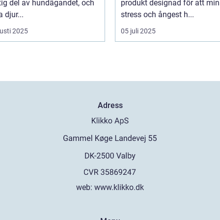
tig del av hundägandet, och
produkt designad för att mi
djur...
stress och ångest h...
usti 2025
05 juli 2025
Adress
web:
www.klikko.dk