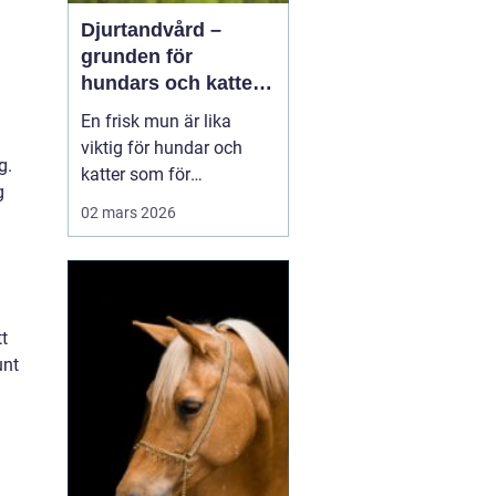
Djurtandvård –
grunden för
hundars och katters
hälsa
En frisk mun är lika
viktig för hundar och
g.
katter som för
g
människor. Ändå
02 mars 2026
hamnar tänderna ofta i
skymundan när ägare
tänker på vaccinationer,
foder och motion.
Djurtandvård handlar
t
inte b...
unt