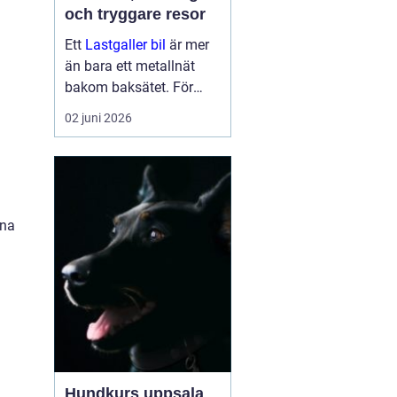
och tryggare resor
Ett
Lastgaller bil
är mer
än bara ett metallnät
bakom baksätet. För
många bilägare handlar
02 juni 2026
det om tryggare
transporter, bättre
ordning i bilen och ett
lugnare fokus bakom
ratten. När bag...
nna
Hundkurs uppsala