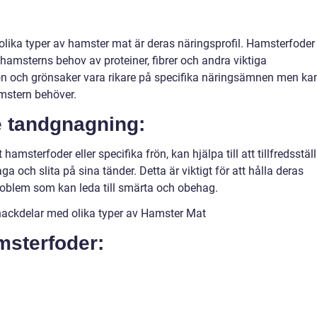
olika typer av hamster mat är deras näringsprofil. Hamsterfoder
e hamsterns behov av proteiner, fibrer och andra viktiga
n och grönsaker vara rikare på specifika näringsämnen men ka
mstern behöver.
de tandgnagning:
amsterfoder eller specifika frön, kan hjälpa till att tillfredsstäl
 och slita på sina tänder. Detta är viktigt för att hålla deras
roblem som kan leda till smärta och obehag.
nackdelar med olika typer av Hamster Mat
msterfoder: