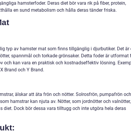
gängliga hamsterfoder. Deras diet bör vara rik på fiber, protein,
tthålla en sund metabolism och hålla deras tänder friska.
Mat
g typ av hamster mat som finns tillgänglig i djurbutiker. Det är
ötter, spannmål och torkade grönsaker. Detta foder är utformat 
v och kan vara en praktisk och kostnadseffektiv lösning. Exemp
 X Brand och Y Brand.
strar, älskar att äta frön och nötter. Solrosfrön, pumpafrön oc
om hamstrar kan njuta av. Nötter, som jordnötter och valnötter,
s diet. Dock bör dessa vara tilltugg och inte utgöra hela deras
ukt: