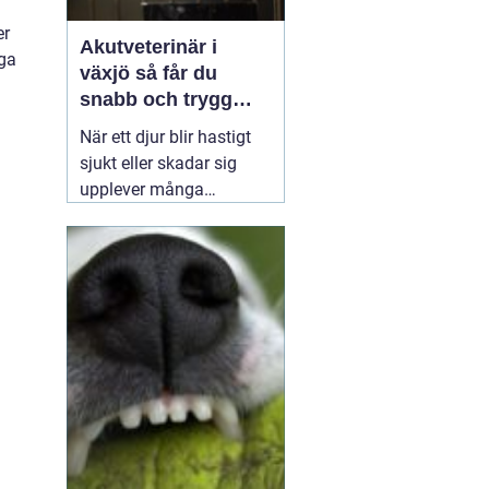
er
Akutveterinär i
iga
växjö så får du
snabb och trygg
hjälp när djuret blir
När ett djur blir hastigt
sjukt
sjukt eller skadar sig
upplever många
djurägare en blandning
av panik och
handlingsförlamning.
Hjärtat slår snabbare,
tusen frågor dyker upp
samtidigt och beslut
måste fattas direkt. I en
sådan situation kan
01
april 2026