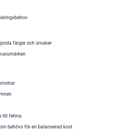
 näringsbehov
gjorda färger och smaker
a varumärken
amstrar
sämnen
 till fetma
om behövs för en balanserad kost