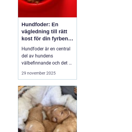
Hundfoder: En
vägledning till rätt
kost för din fyrbenta
vän
Hundfoder är en central
del av hundens
välbefinnande och det är
viktigt för alla
29 november 2025
hundägare att förstå hur
man väljer den mest
näringsrika och lämpliga
kosten för sina älskade
husdjur. Genom...