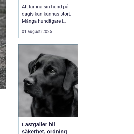
ägare
Att lämna sin hund på
dagis kan kännas stort.
Många hundägare i
Tibro balanserar jobb,
01 augusti 2026
familj och fritid,
samtidigt som hunden
behöver motion,
stimulans och närhet. Ett
bra hunddagis blir då
mer än bara förvaring.
Det blir en förlängning
av hemmet, m...
Lastgaller bil
säkerhet, ordning