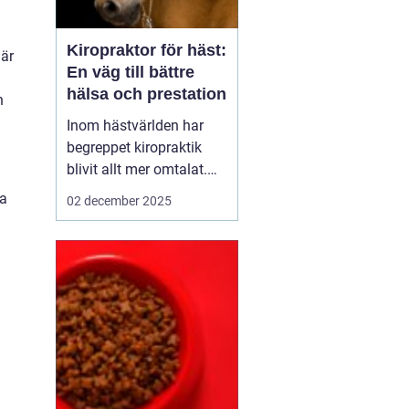
Kiropraktor för häst:
 är
En väg till bättre
hälsa och prestation
n
Inom hästvärlden har
begreppet kiropraktik
blivit allt mer omtalat.
För den som inte är
la
02 december 2025
bekant med ämnet kan
det låta som en modern
modefluga, men faktum
är att denna metod har
antika rötter och syftar
till at...