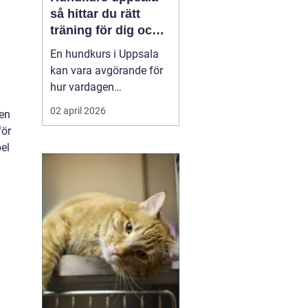
så hittar du rätt
träning för dig och
din hund
En hundkurs i Uppsala
kan vara avgörande för
hur vardagen
tillsammans med
02 april 2026
 en
hunden utvecklas. Rätt
för
kurs ger bättre kontakt,
el
tryggare promenader
och en mer harmonisk
relation. Utbudet är stort
och sträcker sig från
valpkurser och
h
vardagslydnad till agil...