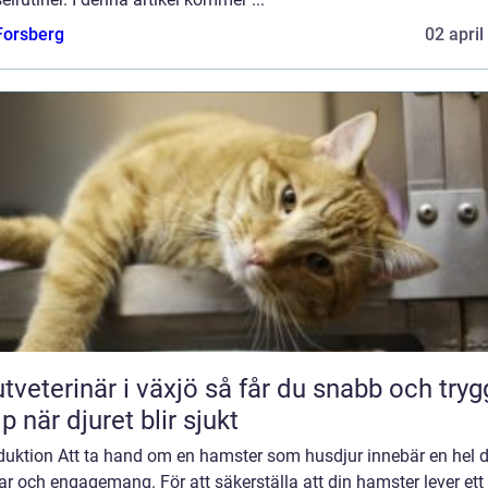
 Forsberg
02 april
erinär i växjö så får du snabb och trygg
lp när djuret blir sjukt
oduktion Att ta hand om en hamster som husdjur innebär en hel d
r och engagemang. För att säkerställa att din hamster lever ett