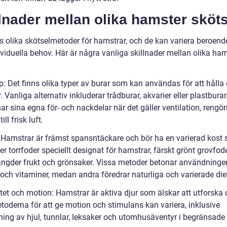
lnader mellan olika hamster sköts
ns olika skötselmetoder för hamstrar, och de kan variera beroend
ividuella behov. Här är några vanliga skillnader mellan olika ha
p: Det finns olika typer av burar som kan användas för att hålla
 Vanliga alternativ inkluderar trådburar, akvarier eller plastburar
ar sina egna för- och nackdelar när det gäller ventilation, rengö
till frisk luft.
: Hamstrar är främst spansntäckare och bör ha en varierad kost
er torrfoder speciellt designat för hamstrar, färskt grönt grovfod
gder frukt och grönsaker. Vissa metoder betonar användninge
t och vitaminer, medan andra föredrar naturliga och varierade diet
itet och motion: Hamstrar är aktiva djur som älskar att utforska
toderna för att ge motion och stimulans kan variera, inklusive
ing av hjul, tunnlar, leksaker och utomhusäventyr i begränsade