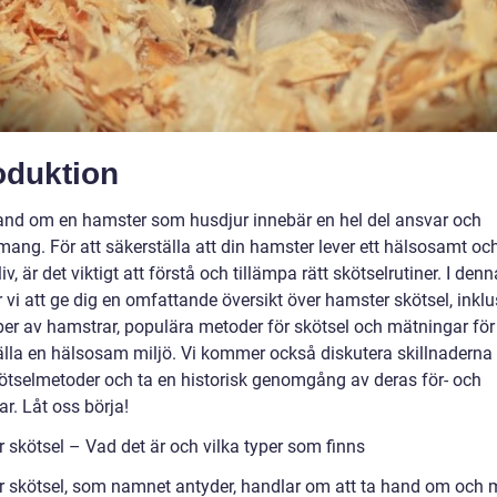
oduktion
hand om en hamster som husdjur innebär en hel del ansvar och
ang. För att säkerställa att din hamster lever ett hälsosamt oc
 liv, är det viktigt att förstå och tillämpa rätt skötselrutiner. I denn
vi att ge dig en omfattande översikt över hamster skötsel, inklu
per av hamstrar, populära metoder för skötsel och mätningar för 
älla en hälsosam miljö. Vi kommer också diskutera skillnaderna
kötselmetoder och ta en historisk genomgång av deras för- och
r. Låt oss börja!
 skötsel – Vad det är och vilka typer som finns
 skötsel, som namnet antyder, handlar om att ta hand om och 