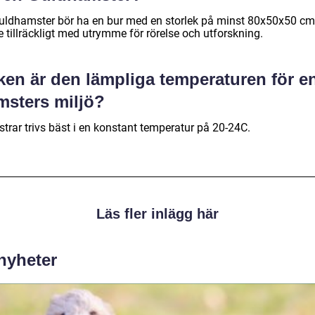
uldhamster bör ha en bur med en storlek på minst 80x50x50 cm
e tillräckligt med utrymme för rörelse och utforskning.
ken är den lämpliga temperaturen för e
msters miljö?
trar trivs bäst i en konstant temperatur på 20-24C.
Läs fler inlägg här
 nyheter