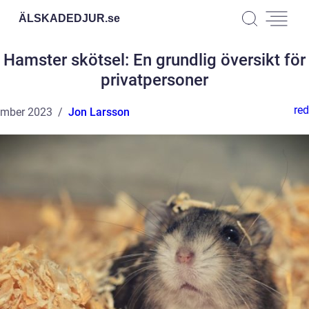
ÄLSKADEDJUR.
se
Hamster skötsel: En grundlig översikt för
privatpersoner
red
ember 2023
Jon Larsson