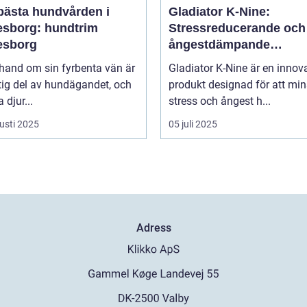
bästa hundvården i
Gladiator K-Nine:
esborg: hundtrim
Stressreducerande och
esborg
ångestdämpande
hundhalsband
 hand om sin fyrbenta vän är
Gladiator K-Nine är en innov
tig del av hundägandet, och
produkt designad för att mi
djur...
stress och ångest h...
usti 2025
05 juli 2025
Adress