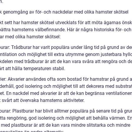
n.
sk genomgång av för- och nackdelar med olika hamster skötsel
skt sett har hamster skötsel utvecklats för att möta ägarnas öns
bättra hamsterns välbefinnande. Här är några historiska för- och
ar med olika hamster skötsel:
urar: Trådburar har varit populära under lång tid på grund av de
ntilation och möjlighet till extra utrymme genom justerbara hyll
ckdelen med trådburar är att de kan vara svåra att rengöra och d
rt att hålla temperaturen stabil.
rier: Akvarier användes ofta som bostad för hamstrar på grund av
derhåll, god isolering och möjlighet till att dekorera med substra
het. En nackdel med akvarier är att de kan begränsa ventilatione
 svårt att övervaka hamsterns aktiviteter.
burar: Plastburar har blivit alltmer populära på senare tid på gr
tta rengöring, god isolering och möjlighet att behålla värmen. E
 med plastburar är att de kan vara mindre slitstarka och mindre