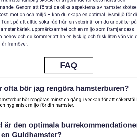
nnande. Genom att förstå de olika aspekterna av hamster sköts
kost, motion och miljö – kan du skapa en optimal livsmiljö för di
 Tänk på att alltid söka råd från en veterinär om du är osäker på
hamster kärlek, uppmärksamhet och en miljö som främjar dess
a behov och du kommer att ha en lycklig och frisk liten vän vid 
 år framöver.
FAQ
r ofta bör jag rengöra hamsterburen?
amsterbur bör rengöras minst en gång i veckan för att säkerstäl
ch hygienisk miljö för din hamster.
d är den optimala burrekommendatione
r en Guldhamster?