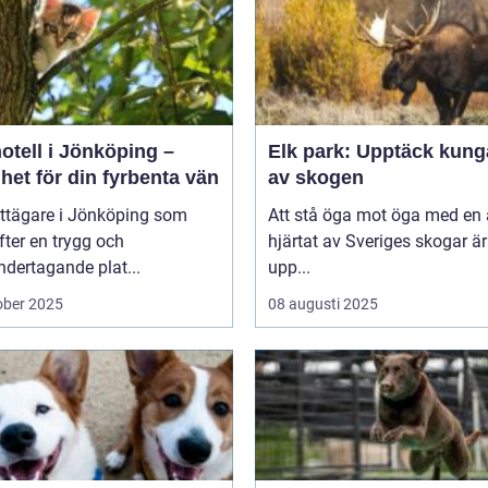
otell i Jönköping –
Elk park: Upptäck kung
het för din fyrbenta vän
av skogen
attägare i Jönköping som
Att stå öga mot öga med en ä
efter en trygg och
hjärtat av Sveriges skogar är
dertagande plat...
upp...
ober 2025
08 augusti 2025