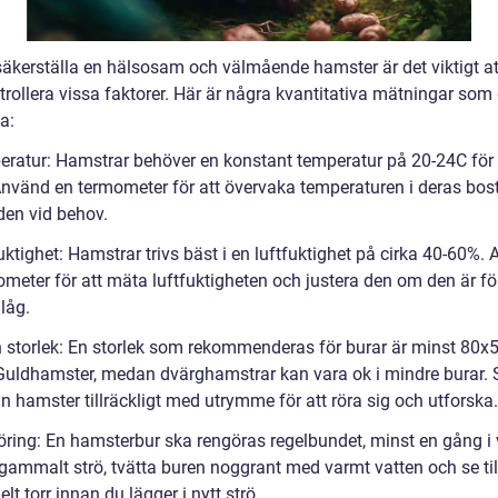
 säkerställa en hälsosam och välmående hamster är det viktigt a
trollera vissa faktorer. Här är några kvantitativa mätningar som
a:
eratur: Hamstrar behöver en konstant temperatur på 20-24C för 
 Använd en termometer för att övervaka temperaturen i deras bos
den vid behov.
uktighet: Hamstrar trivs bäst i en luftfuktighet på cirka 40-60%.
ometer för att mäta luftfuktigheten och justera den om den är fö
 låg.
n storlek: En storlek som rekommenderas för burar är minst 80x
Guldhamster, medan dvärghamstrar kan vara ok i mindre burar. Se
in hamster tillräckligt med utrymme för att röra sig och utforska.
öring: En hamsterbur ska rengöras regelbundet, minst en gång i
gammalt strö, tvätta buren noggrant med varmt vatten och se till
elt torr innan du lägger i nytt strö.