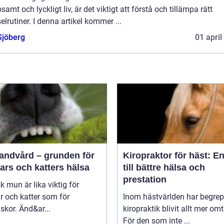
samt och lyckligt liv, är det viktigt att förstå och tillämpa rätt
elrutiner. I denna artikel kommer ...
Sjöberg
01 april
tandvård – grunden för
Kiropraktor för häst: E
ars och katters hälsa
till bättre hälsa och
prestation
sk mun är lika viktig för
 och katter som för
Inom hästvärlden har begrep
kor. Änd&ar...
kiropraktik blivit allt mer omt
För den som inte ...