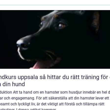
uppsala så hittar du rätt träning för dig
 din hund
oduktion Att ta hand om en hamster som husdjur innebär en hel d
r och engagemang. För att säkerställa att din hamster lever ett
samt och lyckligt liv, är det viktigt att förstå och tillämpa rätt
elrutiner. I denna artikel kommer ...