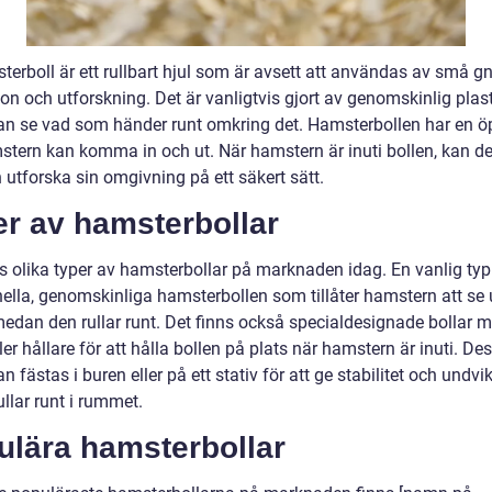
terboll är ett rullbart hjul som är avsett att användas av små g
on och utforskning. Det är vanligtvis gjort av genomskinlig plast
kan se vad som händer runt omkring det. Hamsterbollen har en 
stern kan komma in och ut. När hamstern är inuti bollen, kan de
 utforska sin omgivning på ett säkert sätt.
er av hamsterbollar
ns olika typer av hamsterbollar på marknaden idag. En vanlig typ
nella, genomskinliga hamsterbollen som tillåter hamstern att se 
medan den rullar runt. Det finns också specialdesignade bollar 
ller hållare för att hålla bollen på plats när hamstern är inuti. De
an fästas i buren eller på ett stativ för att ge stabilitet och undvi
ullar runt i rummet.
ulära hamsterbollar