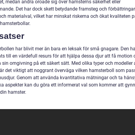
het, medan andra oroade sig över hamsterns säkerhet eller
nnande. Det har dock skett betydande framsteg och förbättringar
ch materialval, vilket har minskat riskerna och ökat kvaliteten 
hamsterbollar.
satser
bollen har blivit mer än bara en leksak för små gnagare. Den ha
ts till en värdefull resurs för att hjälpa dessa djur att få motion
 sin omgivning på ett säkert sätt. Med olika typer och modeller a
 är det viktigt att noggrant överväga vilken hamsterboll som pas
t husdjur. Genom att använda kvantitativa mätningar och ta hänsy
ska aspekter kan du göra ett informerat val som kommer att gyn
 din hamster.