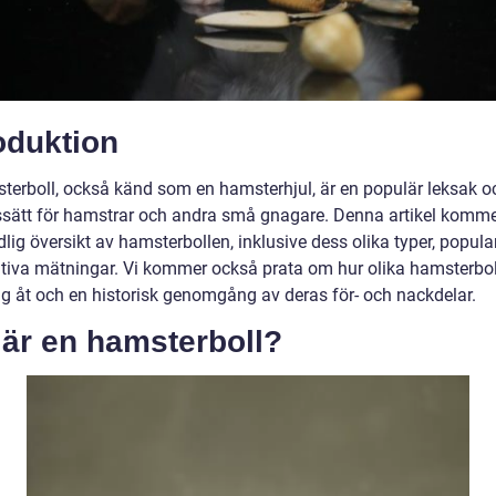
oduktion
terboll, också känd som en hamsterhjul, är en populär leksak o
sätt för hamstrar och andra små gnagare. Denna artikel komme
lig översikt av hamsterbollen, inklusive dess olika typer, popula
ativa mätningar. Vi kommer också prata om hur olika hamsterbol
sig åt och en historisk genomgång av deras för- och nackdelar.
 är en hamsterboll?