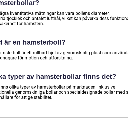
msterbollar?
några kvantitativa mätningar kan vara bollens diameter,
ialtjocklek och antalet lufthål, vilket kan påverka dess funktiona
säkerhet för hamstern.
d är en hamsterboll?
amsterboll är ett rullbart hjul av genomskinlig plast som använd
gnagare för motion och utforskning.
ka typer av hamsterbollar finns det?
finns olika typer av hamsterbollar på marknaden, inklusive
itionella genomskinliga bollar och specialdesignade bollar med s
 hållare för att ge stabilitet.