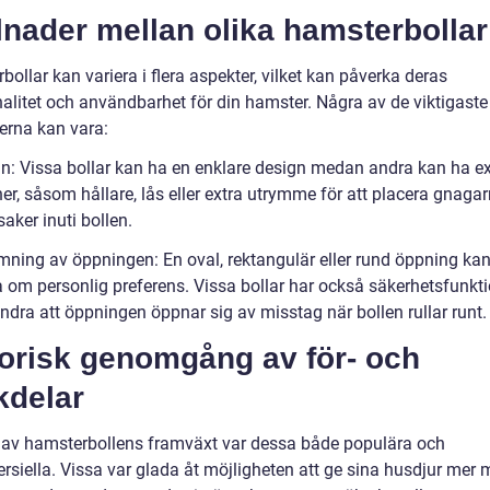
lnader mellan olika hamsterbollar
ollar kan variera i flera aspekter, vilket kan påverka deras
nalitet och användbarhet för din hamster. Några av de viktigaste
derna kan vara:
gn: Vissa bollar kan ha en enklare design medan andra kan ha ex
er, såsom hållare, lås eller extra utrymme för att placera gnaga
ksaker inuti bollen.
rmning av öppningen: En oval, rektangulär eller rund öppning ka
a om personlig preferens. Vissa bollar har också säkerhetsfunkti
indra att öppningen öppnar sig av misstag när bollen rullar runt.
torisk genomgång av för- och
kdelar
n av hamsterbollens framväxt var dessa både populära och
rsiella. Vissa var glada åt möjligheten att ge sina husdjur mer 