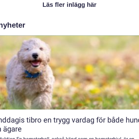
Läs fler inlägg här
 nyheter
 tibro en trygg vardag för både hund
 ägare