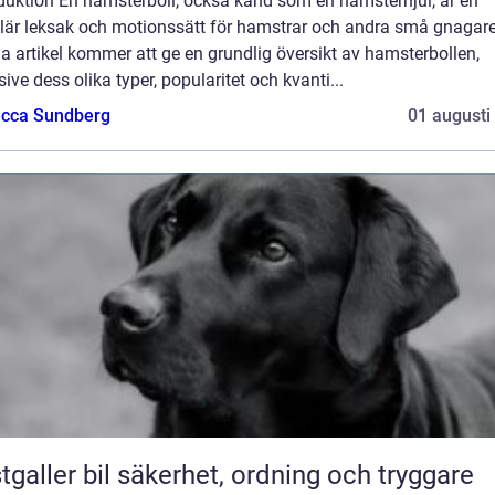
oduktion En hamsterboll, också känd som en hamsterhjul, är en
lär leksak och motionssätt för hamstrar och andra små gnagare
 artikel kommer att ge en grundlig översikt av hamsterbollen,
sive dess olika typer, popularitet och kvanti...
cca Sundberg
01 augusti
bil säkerhet, ordning och tryggare