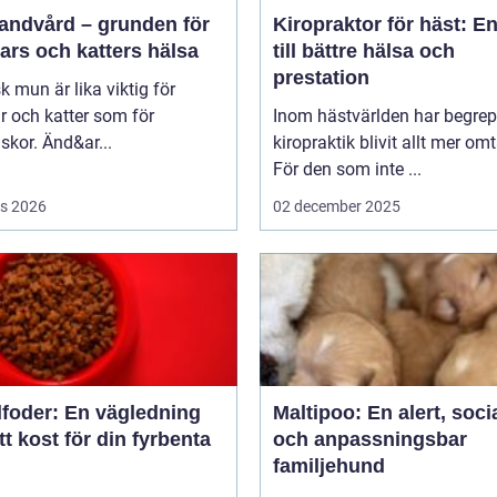
tandvård – grunden för
Kiropraktor för häst: E
ars och katters hälsa
till bättre hälsa och
prestation
sk mun är lika viktig för
 och katter som för
Inom hästvärlden har begrep
kor. Änd&ar...
kiropraktik blivit allt mer omt
För den som inte ...
s 2026
02 december 2025
foder: En vägledning
Maltipoo: En alert, soci
rätt kost för din fyrbenta
och anpassningsbar
familjehund