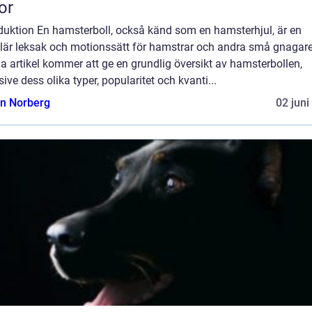
or
oduktion En hamsterboll, också känd som en hamsterhjul, är en
lär leksak och motionssätt för hamstrar och andra små gnagare
 artikel kommer att ge en grundlig översikt av hamsterbollen,
sive dess olika typer, popularitet och kvanti...
n Norberg
02 juni