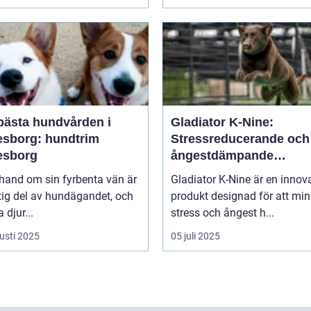
bästa hundvården i
Gladiator K-Nine:
esborg: hundtrim
Stressreducerande och
esborg
ångestdämpande
hundhalsband
 hand om sin fyrbenta vän är
Gladiator K-Nine är en innov
tig del av hundägandet, och
produkt designad för att mi
djur...
stress och ångest h...
usti 2025
05 juli 2025