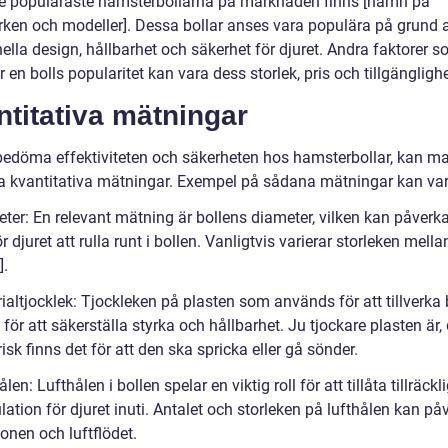
e populäraste hamsterbollarna på marknaden finns [namn på
ken och modeller]. Dessa bollar anses vara populära på grund 
ella design, hållbarhet och säkerhet för djuret. Andra faktorer 
 en bolls popularitet kan vara dess storlek, pris och tillgänglighe
titativa mätningar
 bedöma effektiviteten och säkerheten hos hamsterbollar, kan m
 kvantitativa mätningar. Exempel på sådana mätningar kan var
ter: En relevant mätning är bollens diameter, vilken kan påverka
ör djuret att rulla runt i bollen. Vanligtvis varierar storleken mell
].
ialtjocklek: Tjockleken på plasten som används för att tillverka 
g för att säkerställa styrka och hållbarhet. Ju tjockare plasten är,
isk finns det för att den ska spricka eller gå sönder.
ålen: Lufthålen i bollen spelar en viktig roll för att tillåta tillräck
ulation för djuret inuti. Antalet och storleken på lufthålen kan på
ionen och luftflödet.