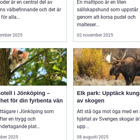
der är en central del av
En maltipoo är en liten
ns välbefinnande och det är
sällskapshund som uppstår
 för alla...
genom att korsa pudel och
malteser...
ember 2025
02 november 2025
otell i Jönköping –
Elk park: Upptäck kung
het för din fyrbenta vän
av skogen
attägare i Jönköping som
Att stå öga mot öga med en ä
efter en trygg och
hjärtat av Sveriges skogar är
dertagande plat...
upp...
ober 2025
08 augusti 2025