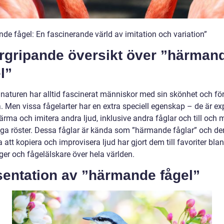
de fågel: En fascinerande värld av imitation och variation”
rgripande översikt över ”härman
l”
i naturen har alltid fascinerat människor med sin skönhet och f
a. Men vissa fågelarter har en extra speciell egenskap – de är ex
ärma och imitera andra ljud, inklusive andra fåglar och till och
ga röster. Dessa fåglar är kända som ”härmande fåglar” och de
att kopiera och improvisera ljud har gjort dem till favoriter bla
ger och fågelälskare över hela världen.
sentation av ”härmande fågel”