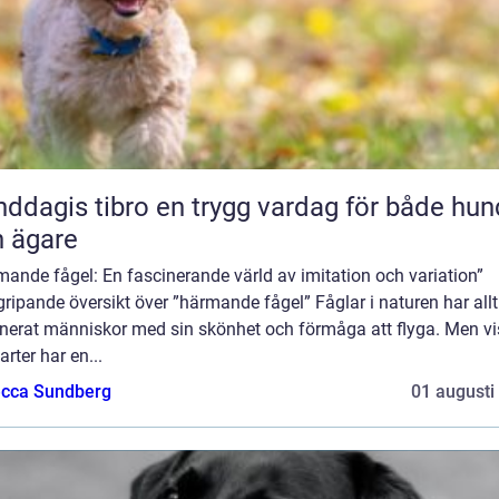
 tibro en trygg vardag för både hund
 ägare
ande fågel: En fascinerande värld av imitation och variation”
ripande översikt över ”härmande fågel” Fåglar i naturen har allt
inerat människor med sin skönhet och förmåga att flyga. Men v
arter har en...
cca Sundberg
01 augusti