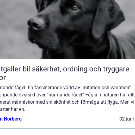
bil säkerhet, ordning och tryggare
or
ande fågel: En fascinerande värld av imitation och variation”
ripande översikt över ”härmande fågel” Fåglar i naturen har allt
inerat människor med sin skönhet och förmåga att flyga. Men v
arter har en...
n Norberg
02 juni