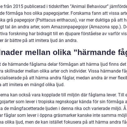
ie från 2015 publicerad i tidskriften ”Animal Behaviour” jämförd
e förmåga hos olika papegojarter. Forskarna fann att vissa art
ska grå papegojor (Psittacus erithacus), var mer duktiga på att 
gt tal än andra arter, som Amazonpapegojor (Amazona spp.). 
tiva forskning har bidragit till en djupare förståelse av varför vi
er är bättre på att imitera ljud än andra.
lnader mellan olika ”härmande få
tt de härmande fåglarna delar förmågan att härma ljud finns det
 skillnader mellan olika arter och individer. Vissa härmande fåg
cialiserade på att härma andra fåglar, medan andra är mer flexib
 att imitera en mängd olika ljud.
erna kan också vara kopplade till miljön där fåglarna lever. Till
gojarter som lever i tropiska regnskogar kända för sin förmåga a
na de mångfacetterade ljuden i denna rika och varierade miljö. Å
ar fåglar som lever i öppna gräsmarker kanske inte samma möjl
a olika ljud, men de kan istället fokusera på att härma andra få