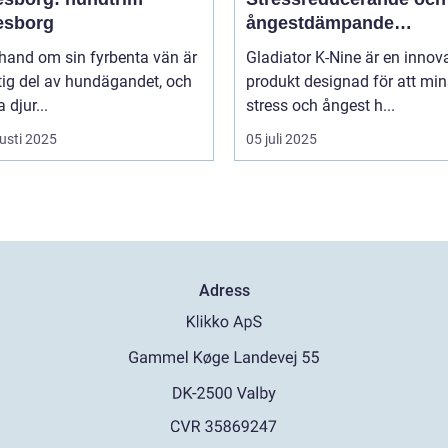
esborg
ångestdämpande
hundhalsband
 hand om sin fyrbenta vän är
Gladiator K-Nine är en innov
tig del av hundägandet, och
produkt designad för att mi
djur...
stress och ångest h...
usti 2025
05 juli 2025
Adress