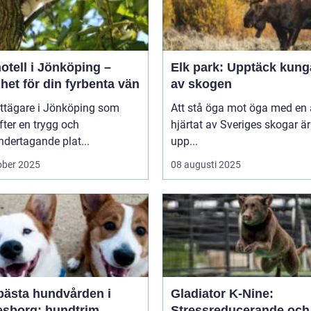
otell i Jönköping –
Elk park: Upptäck kung
het för din fyrbenta vän
av skogen
attägare i Jönköping som
Att stå öga mot öga med en ä
efter en trygg och
hjärtat av Sveriges skogar är
dertagande plat...
upp...
ober 2025
08 augusti 2025
bästa hundvården i
Gladiator K-Nine:
esborg: hundtrim
Stressreducerande och