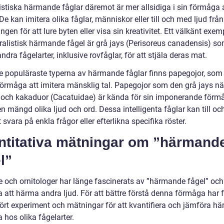
istiska härmande fåglar däremot är mer allsidiga i sin förmåga 
e kan imitera olika fåglar, människor eller till och med ljud från
gen för att lure byten eller visa sin kreativitet. Ett välkänt exem
ralistisk härmande fågel är grå jays (Perisoreus canadensis) s
dra fågelarter, inklusive rovfåglar, för att stjäla deras mat.
e populäraste typerna av härmande fåglar finns papegojor, som 
 förmåga att imitera mänsklig tal. Papegojor som den grå jays n
e och kakaduor (Cacatuidae) är kända för sin imponerande förm
n mängd olika ljud och ord. Dessa intelligenta fåglar kan till o
t svara på enkla frågor eller efterlikna specifika röster.
ntitativa mätningar om ”härmand
l”
e och ornitologer har länge fascinerats av ”härmande fågel” och
 att härma andra ljud. För att bättre förstå denna förmåga har 
rt experiment och mätningar för att kvantifiera och jämföra h
 hos olika fågelarter.