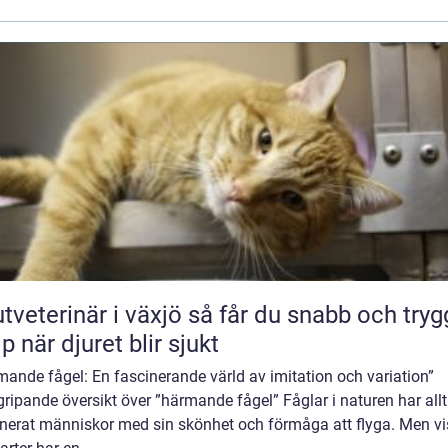
erinär i växjö så får du snabb och trygg
lp när djuret blir sjukt
ande fågel: En fascinerande värld av imitation och variation”
ripande översikt över ”härmande fågel” Fåglar i naturen har allt
inerat människor med sin skönhet och förmåga att flyga. Men v