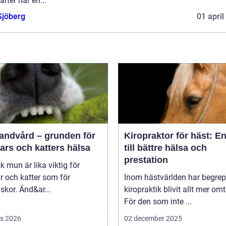
arter har en...
Sjöberg
01 april
tandvård – grunden för
Kiropraktor för häst: E
ars och katters hälsa
till bättre hälsa och
prestation
sk mun är lika viktig för
 och katter som för
Inom hästvärlden har begrep
kor. Änd&ar...
kiropraktik blivit allt mer omt
För den som inte ...
s 2026
02 december 2025