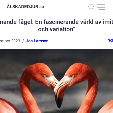
ÄLSKADEDJUR.
se
ande fågel: En fascinerande värld av imi
och variation”
red
ember 2023
Jon Larsson