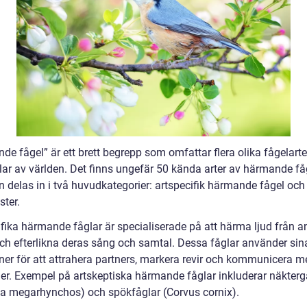
e fågel” är ett brett begrepp som omfattar flera olika fågelarte
lar av världen. Det finns ungefär 50 kända arter av härmande fåg
n delas in i två huvudkategorier: artspecifik härmande fågel och
ster.
ifika härmande fåglar är specialiserade på att härma ljud från a
och efterlikna deras sång och samtal. Dessa fåglar använder sin
oner för att attrahera partners, markera revir och kommunicera m
der. Exempel på artskeptiska härmande fåglar inkluderar näkterg
ia megarhynchos) och spökfåglar (Corvus cornix).