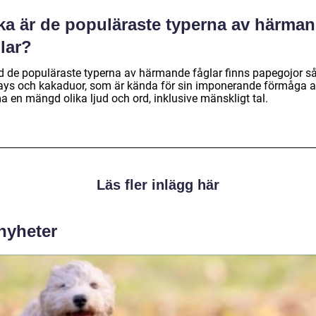
lka är de populäraste typerna av härma
lar?
d de populäraste typerna av härmande fåglar finns papegojor 
jays och kakaduor, som är kända för sin imponerande förmåga a
a en mängd olika ljud och ord, inklusive mänskligt tal.
Läs fler inlägg här
 nyheter