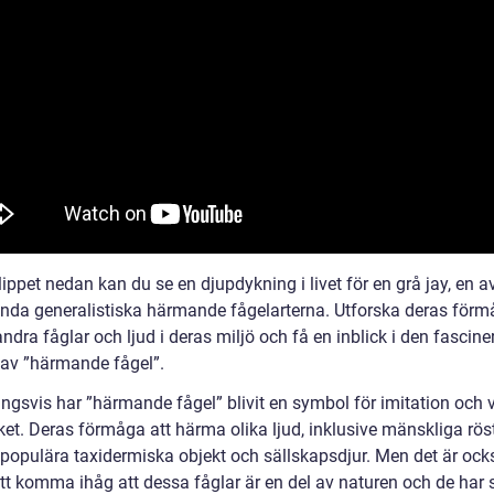
lippet nedan kan du se en djupdykning i livet för en grå jay, en a
nda generalistiska härmande fågelarterna. Utforska deras förm
dra fåglar och ljud i deras miljö och få en inblick i den fascin
 av ”härmande fågel”.
ngsvis har ”härmande fågel” blivit en symbol för imitation och v
iket. Deras förmåga att härma olika ljud, inklusive mänskliga röst
l populära taxidermiska objekt och sällskapsdjur. Men det är ock
att komma ihåg att dessa fåglar är en del av naturen och de har 