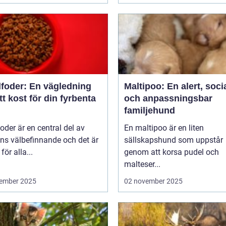
foder: En vägledning
Maltipoo: En alert, soci
rätt kost för din fyrbenta
och anpassningsbar
familjehund
der är en central del av
En maltipoo är en liten
ns välbefinnande och det är
sällskapshund som uppstår
 för alla...
genom att korsa pudel och
malteser...
ember 2025
02 november 2025