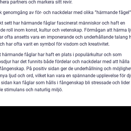
ahera partners och markera sitt revir.
sk genomgång av för- och nackdelar med olika ”härmande fågel”
skt sett har härmande fåglar fascinerat människor och haft en
de roll inom konst, kultur och vetenskap. Förmågan att härma l
har ofta ansetts vara en imponerande och underhållande talang 
ch har ofta varit en symbol för visdom och kreativitet.
tt härmande fåglar har haft en plats i populärkultur och som
psdjur har det funnits både fördelar och nackdelar med att hålla
 fångenskap. På positiv sidan ger de underhållning och möjlighet
 nya ljud och ord, vilket kan vara en spännande upplevelse för d
 sidan kan fåglar som hålls i fångenskap bli stressade och lider
e stimulans och naturlig miljö.