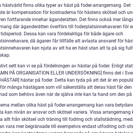
s hästvärld finns olika typer av häst på foder-arrangemang. Det
ste är kompensation för kostnaderna för hästens skötsel och und
ren fortfarande innehar äganderätten. Det finns också mer långs
mang där äganderätten överförs till foderplatsinnehavaren för e
k tidsperiod. Dessa kan vara fördelaktiga för både ägare och
tsinnehavare, då ägaren får tillfälle att avlasta ansvaret för hä
tsinnehavaren kan njuta av att ha en häst utan att ta på sig full
skap.
tivt sett kan vi se på fördelningen av hästar på foder. Enligt stat
AMN PÅ ORGANISATION ELLER UNDERSÖKNING] finns det i Sver
HÄSTAR] hästar på foder. Detta kan tyda på att det är en populä
 för många hästägare som vill säkerställa att deras häst får den
ad som behövs även när de själva inte kan ta hand om den på h
derna mellan olika häst på foder-arrangemang kan vara betydan
sta kan nivån av ansvar och skötsel variera. Vissa arrangemang
a allt från skötsel och träning till fodring och stallstädning, me
an vara mer begränsade till exempelvis endast utfodring och uts