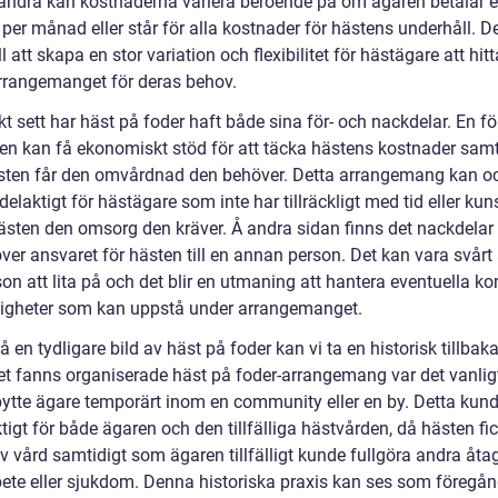
 andra kan kostnaderna variera beroende på om ägaren betalar e
er månad eller står för alla kostnader för hästens underhåll. D
ill att skapa en stor variation och flexibilitet för hästägare att hit
rrangemanget för deras behov.
kt sett har häst på foder haft både sina för- och nackdelar. En fö
ren kan få ekonomiskt stöd för att täcka hästens kostnader samt
ten får den omvårdnad den behöver. Detta arrangemang kan o
delaktigt för hästägare som inte har tillräckligt med tid eller ku
hästen den omsorg den kräver. Å andra sidan finns det nackdelar
er ansvaret för hästen till en annan person. Det kan vara svårt a
son att lita på och det blir en utmaning att hantera eventuella kon
igheter som kan uppstå under arrangemanget.
få en tydligare bild av häst på foder kan vi ta en historisk tillbaka
et fanns organiserade häst på foder-arrangemang var det vanligt
bytte ägare temporärt inom en community eller en by. Detta kun
tigt för både ägaren och den tillfälliga hästvården, då hästen fi
iv vård samtidigt som ägaren tillfälligt kunde fullgöra andra åt
ete eller sjukdom. Denna historiska praxis kan ses som föregå