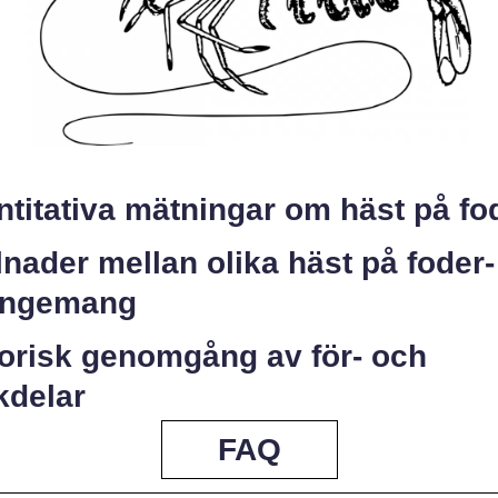
titativa mätningar om häst på fo
lnader mellan olika häst på foder-
angemang
torisk genomgång av för- och
kdelar
FAQ