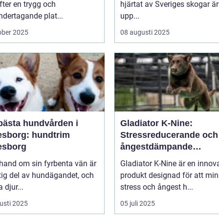
efter en trygg och
hjärtat av Sveriges skogar är
dertagande plat...
upp...
ober 2025
08 augusti 2025
bästa hundvården i
Gladiator K-Nine:
esborg: hundtrim
Stressreducerande och
esborg
ångestdämpande
hundhalsband
 hand om sin fyrbenta vän är
Gladiator K-Nine är en innov
tig del av hundägandet, och
produkt designad för att mi
djur...
stress och ångest h...
usti 2025
05 juli 2025