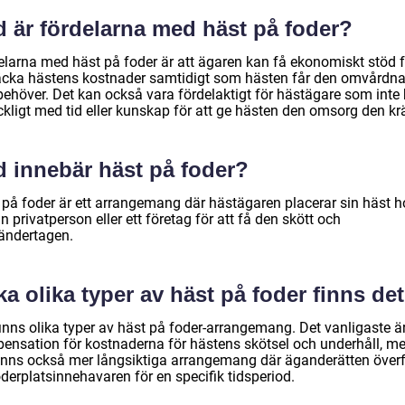
d är fördelarna med häst på foder?
elarna med häst på foder är att ägaren kan få ekonomiskt stöd f
täcka hästens kostnader samtidigt som hästen får den omvårdn
behöver. Det kan också vara fördelaktigt för hästägare som inte 
äckligt med tid eller kunskap för att ge hästen den omsorg den kr
d innebär häst på foder?
 på foder är ett arrangemang där hästägaren placerar sin häst h
 privatperson eller ett företag för att få den skött och
ndertagen.
ka olika typer av häst på foder finns de
finns olika typer av häst på foder-arrangemang. Det vanligaste ä
ensation för kostnaderna för hästens skötsel och underhåll, m
finns också mer långsiktiga arrangemang där äganderätten över
foderplatsinnehavaren för en specifik tidsperiod.