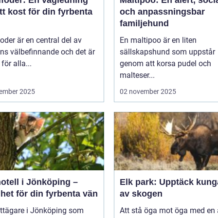
foder: En vägledning
Maltipoo: En alert, soci
rätt kost för din fyrbenta
och anpassningsbar
familjehund
der är en central del av
En maltipoo är en liten
ns välbefinnande och det är
sällskapshund som uppstår
 för alla...
genom att korsa pudel och
malteser...
ember 2025
02 november 2025
otell i Jönköping –
Elk park: Upptäck kung
het för din fyrbenta vän
av skogen
attägare i Jönköping som
Att stå öga mot öga med en ä