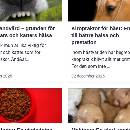
tandvård – grunden för
Kiropraktor för häst: E
ars och katters hälsa
till bättre hälsa och
prestation
sk mun är lika viktig för
 och katter som för
Inom hästvärlden har begrep
kor. Änd&ar...
kiropraktik blivit allt mer omt
För den som inte ...
s 2026
02 december 2025