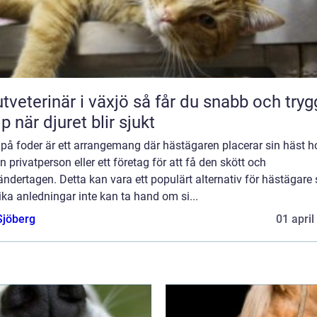
erinär i växjö så får du snabb och trygg
lp när djuret blir sjukt
på foder är ett arrangemang där hästägaren placerar sin häst h
 privatperson eller ett företag för att få den skött och
ndertagen. Detta kan vara ett populärt alternativ för hästägare
ika anledningar inte kan ta hand om si...
Sjöberg
01 april