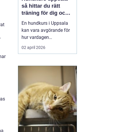
så hittar du rätt
träning för dig och
din hund
En hundkurs i Uppsala
rat
kan vara avgörande för
hur vardagen
v
tillsammans med
02 april 2026
hunden utvecklas. Rätt
har
kurs ger bättre kontakt,
tryggare promenader
och en mer harmonisk
relation. Utbudet är stort
och sträcker sig från
valpkurser och
ras
vardagslydnad till agil...
na