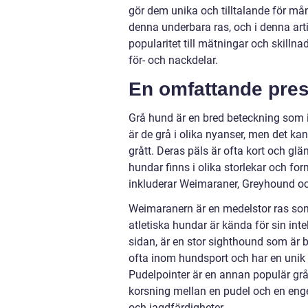
gör dem unika och tilltalande för m
denna underbara ras, och i denna arti
popularitet till mätningar och skill
för- och nackdelar.
En omfattande pres
Grå hund är en bred beteckning som i
är de grå i olika nyanser, men det ka
grått. Deras päls är ofta kort och gl
hundar finns i olika storlekar och f
inkluderar Weimaraner, Greyhound oc
Weimaranern är en medelstor ras so
atletiska hundar är kända för sin inte
sidan, är en stor sighthound som är
ofta inom hundsport och har en unik 
Pudelpointer är en annan populär gr
korsning mellan en pudel och en engel
och jagdfärdigheter.