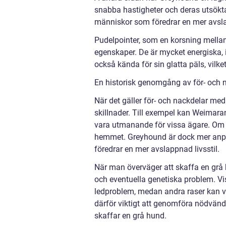
snabba hastigheter och deras utsökta
människor som föredrar en mer avslap
Pudelpointer, som en korsning mellan
egenskaper. De är mycket energiska, i
också kända för sin glatta päls, vilke
En historisk genomgång av för- och 
När det gäller för- och nackdelar med
skillnader. Till exempel kan Weimar
vara utmanande för vissa ägare. Om int
hemmet. Greyhound är dock mer anpass
föredrar en mer avslappnad livsstil.
När man överväger att skaffa en grå h
och eventuella genetiska problem. V
ledproblem, medan andra raser kan va
därför viktigt att genomföra nödvän
skaffar en grå hund.