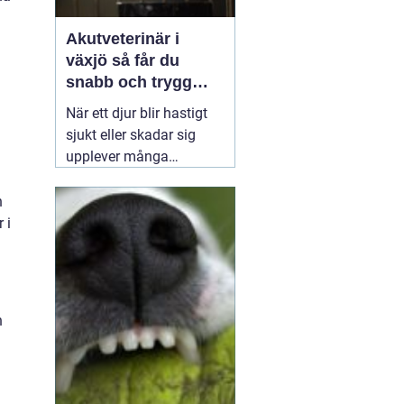
Akutveterinär i
växjö så får du
snabb och trygg
hjälp när djuret blir
När ett djur blir hastigt
sjukt
sjukt eller skadar sig
upplever många
djurägare en blandning
av panik och
n
handlingsförlamning.
 i
Hjärtat slår snabbare,
tusen frågor dyker upp
samtidigt och beslut
måste fattas direkt. I en
h
sådan situation kan
01
april 2026