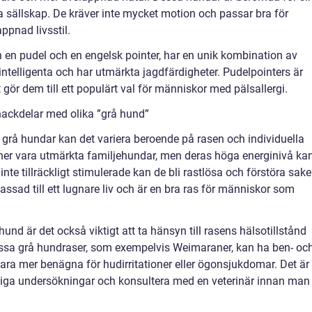
 sällskap. De kräver inte mycket motion och passar bra för
pnad livsstil.
 en pudel och en engelsk pointer, har en unik kombination av
ntelligenta och har utmärkta jagdfärdigheter. Pudelpointers är
t gör dem till ett populärt val för människor med pälsallergi.
nackdelar med olika ”grå hund”
 grå hundar kan det variera beroende på rasen och individuella
aner vara utmärkta familjehundar, men deras höga energinivå ka
e tillräckligt stimulerade kan de bli rastlösa och förstöra saker
ad till ett lugnare liv och är en bra ras för människor som
und är det också viktigt att ta hänsyn till rasens hälsotillstånd
issa grå hundraser, som exempelvis Weimaraner, kan ha ben- oc
ra mer benägna för hudirritationer eller ögonsjukdomar. Det är
diga undersökningar och konsultera med en veterinär innan man