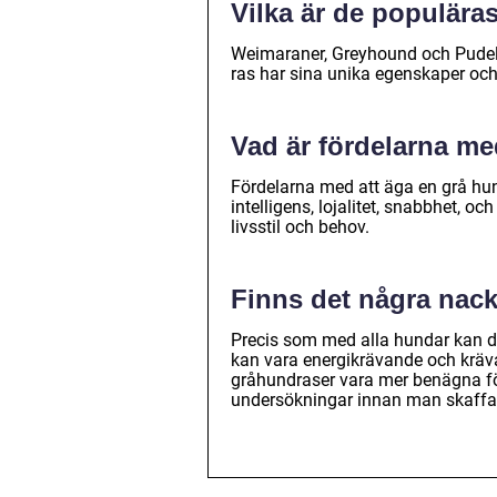
Vilka är de populära
Weimaraner, Greyhound och Pudelp
ras har sina unika egenskaper o
Vad är fördelarna me
Fördelarna med att äga en grå hun
intelligens, lojalitet, snabbhet, oc
livsstil och behov.
Finns det några nack
Precis som med alla hundar kan de
kan vara energikrävande och krä
gråhundraser vara mer benägna för
undersökningar innan man skaffar