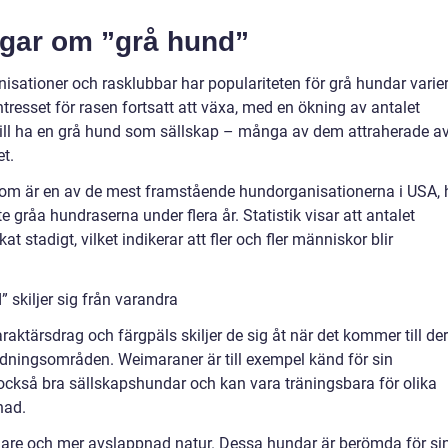
ngar om ”grå hund”
anisationer och rasklubbar har populariteten för grå hundar varie
ntresset för rasen fortsatt att växa, med en ökning av antalet
vill ha en grå hund som sällskap – många av dem attraherade a
t.
som är en av de mest framstående hundorganisationerna i USA, 
 gråa hundraserna under flera år. Statistik visar att antalet
 stadigt, vilket indikerar att fler och fler människor blir
 skiljer sig från varandra
raktärsdrag och färgpäls skiljer de sig åt när det kommer till de
ningsområden. Weimaraner är till exempel känd för sin
är också bra sällskapshundar och kan vara träningsbara för olika
nad.
are och mer avslappnad natur. Dessa hundar är berömda för si