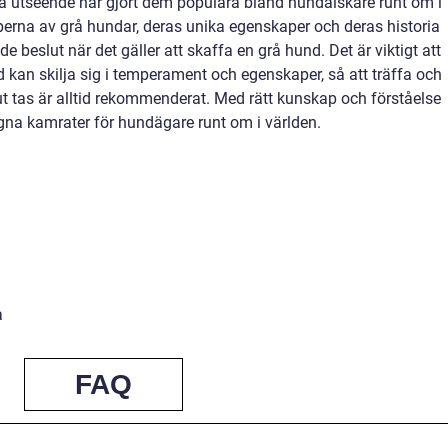
ta utseende har gjort dem populära bland hundälskare runt om i
yperna av grå hundar, deras unika egenskaper och deras historia
e beslut när det gäller att skaffa en grå hund. Det är viktigt att
 kan skilja sig i temperament och egenskaper, så att träffa och
 tas är alltid rekommenderat. Med rätt kunskap och förståelse
gna kamrater för hundägare runt om i världen.
a
FAQ