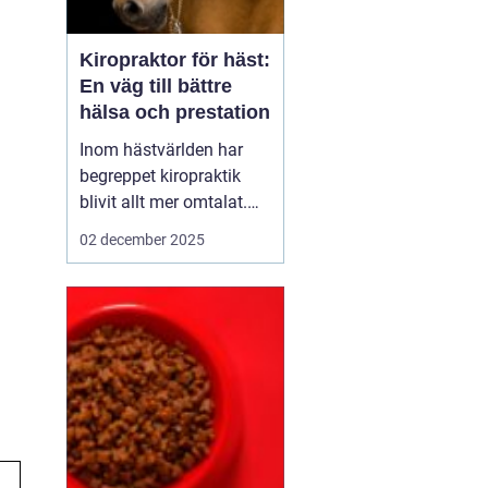
Kiropraktor för häst:
En väg till bättre
hälsa och prestation
Inom hästvärlden har
begreppet kiropraktik
blivit allt mer omtalat.
För den som inte är
02 december 2025
bekant med ämnet kan
det låta som en modern
modefluga, men faktum
är att denna metod har
antika rötter och syftar
till at...