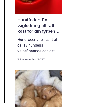
Hundfoder: En
vägledning till rätt
kost för din fyrbenta
vän
Hundfoder är en central
del av hundens
välbefinnande och det är
viktigt för alla
29 november 2025
hundägare att förstå hur
man väljer den mest
näringsrika och lämpliga
kosten för sina älskade
husdjur. Genom...