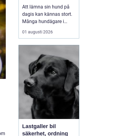
ägare
Att lämna sin hund på
dagis kan kännas stort.
Många hundägare i
Tibro balanserar jobb,
01 augusti 2026
familj och fritid,
samtidigt som hunden
behöver motion,
stimulans och närhet. Ett
bra hunddagis blir då
mer än bara förvaring.
Det blir en förlängning
av hemmet, m...
Lastgaller bil
som
säkerhet, ordning