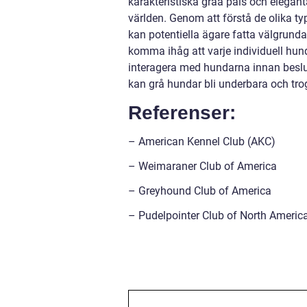
karakteristiska gråa päls och elegan
världen. Genom att förstå de olika t
kan potentiella ägare fatta välgrundad
komma ihåg att varje individuell hund
interagera med hundarna innan beslut
kan grå hundar bli underbara och tro
Referenser:
– American Kennel Club (AKC)
– Weimaraner Club of America
– Greyhound Club of America
– Pudelpointer Club of North Americ