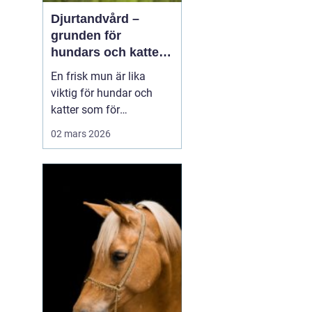
Djurtandvård –
grunden för
hundars och katters
hälsa
En frisk mun är lika
viktig för hundar och
katter som för
människor. Ändå
02 mars 2026
hamnar tänderna ofta i
skymundan när ägare
tänker på vaccinationer,
foder och motion.
Djurtandvård handlar
inte b...