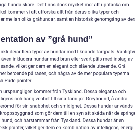
ånga hundälskare. Det finns dock mycket mer att upptäcka om
kel kommer vi att utforska allt från deras olika typer och
nader mellan olika gråhundar, samt en historisk genomgång av der
entation av ”grå hund”
nkluderar flera typer av hundar med liknande färgpäls. Vanligtv
n även inkludera hundar med brun eller svart päls med inslag av
änsande, vilket ger dem en elegant och slående utseende. Grå
ormer beroende på rasen, och några av de mer populära typerna
h Pudelpointer.
m ursprungligen kommer från Tyskland. Dessa eleganta och
lligens och hängivenhet till sina familjer. Greyhound, å andra
 berömd för sin snabbhet och smidighet. Dessa hundar används
kroppsbyggnad som gör dem till en syn att skåda när de springe
å hund, och härstammar från Tyskland. Dessa hundar är en
sk pointer, vilket ger dem en kombination av intelligens, energi