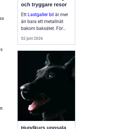
och tryggare resor
Ett
Lastgaller bil
är mer
as
än bara ett metallnät
bakom baksätet. För
många bilägare handlar
02 juni 2026
det om tryggare
transporter, bättre
is
ordning i bilen och ett
lugnare fokus bakom
ratten. När bag...
r.
Hundkurs uppsala