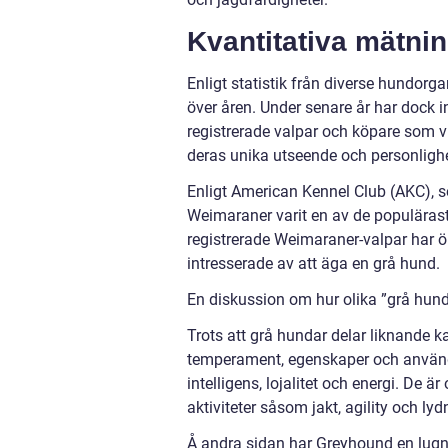
Kvantitativa mätni
Enligt statistik från diverse hundorg
över åren. Under senare år har dock i
registrerade valpar och köpare som 
deras unika utseende och personlighe
Enligt American Kennel Club (AKC), 
Weimaraner varit en av de populäraste
registrerade Weimaraner-valpar har ökat
intresserade av att äga en grå hund.
En diskussion om hur olika ”grå hund”
Trots att grå hundar delar liknande ka
temperament, egenskaper och använd
intelligens, lojalitet och energi. De 
aktiviteter såsom jakt, agility och lyd
Å andra sidan har Greyhound en lugn