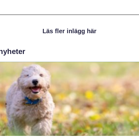
Läs fler inlägg här
 nyheter