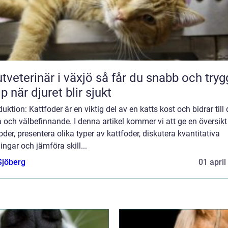
erinär i växjö så får du snabb och trygg
lp när djuret blir sjukt
duktion: Kattfoder är en viktig del av en katts kost och bidrar till
 och välbefinnande. I denna artikel kommer vi att ge en översikt
oder, presentera olika typer av kattfoder, diskutera kvantitativa
ngar och jämföra skill...
Sjöberg
01 april