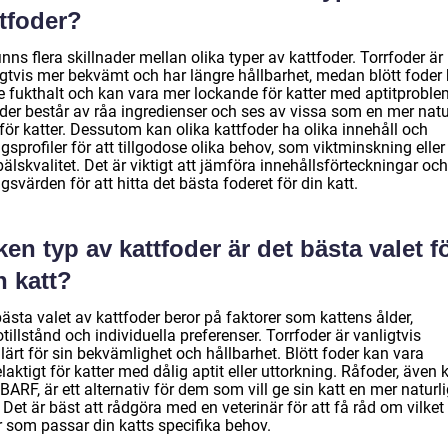
ttfoder?
inns flera skillnader mellan olika typer av kattfoder. Torrfoder är
igtvis mer bekvämt och har längre hållbarhet, medan blött foder 
e fukthalt och kan vara mer lockande för katter med aptitproble
der består av råa ingredienser och ses av vissa som en mer natu
för katter. Dessutom kan olika kattfoder ha olika innehåll och
gsprofiler för att tillgodose olika behov, som viktminskning eller
älskvalitet. Det är viktigt att jämföra innehållsförteckningar och
gsvärden för att hitta det bästa foderet för din katt.
ken typ av kattfoder är det bästa valet f
n katt?
ästa valet av kattfoder beror på faktorer som kattens ålder,
tillstånd och individuella preferenser. Torrfoder är vanligtvis
ärt för sin bekvämlighet och hållbarhet. Blött foder kan vara
laktigt för katter med dålig aptit eller uttorkning. Råfoder, även 
ARF, är ett alternativ för dem som vill ge sin katt en mer naturl
 Det är bäst att rådgöra med en veterinär för att få råd om vilket
r som passar din katts specifika behov.