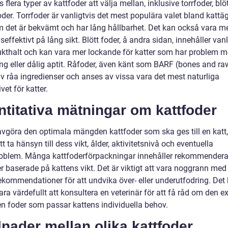
s flera typer av kattfoder att välja mellan, inklusive torrfoder, blö
der. Torrfoder är vanligtvis det mest populära valet bland kattä
m det är bekvämt och har lång hållbarhet. Det kan också vara m
effektivt på lång sikt. Blött foder, å andra sidan, innehåller vanl
ukthalt och kan vara mer lockande för katter som har problem 
ing eller dålig aptit. Råfoder, även känt som BARF (bones and ra
av råa ingredienser och anses av vissa vara det mest naturliga
ivet för katter.
titativa mätningar om kattfoder
 avgöra den optimala mängden kattfoder som ska ges till en katt,
att ta hänsyn till dess vikt, ålder, aktivitetsnivå och eventuella
oblem. Många kattfoderförpackningar innehåller rekommender
baserade på kattens vikt. Det är viktigt att vara noggrann med a
ekommendationer för att undvika över- eller underutfodring. Det
ra värdefullt att konsultera en veterinär för att få råd om den e
 foder som passar kattens individuella behov.
lnader mellan olika kattfoder