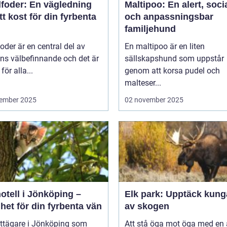
foder: En vägledning
Maltipoo: En alert, soci
rätt kost för din fyrbenta
och anpassningsbar
familjehund
der är en central del av
En maltipoo är en liten
ns välbefinnande och det är
sällskapshund som uppstår
 för alla...
genom att korsa pudel och
malteser...
ember 2025
02 november 2025
otell i Jönköping –
Elk park: Upptäck kung
het för din fyrbenta vän
av skogen
attägare i Jönköping som
Att stå öga mot öga med en ä