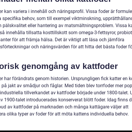
r kan variera i innehåll och näringsprofil. Vissa foder är formul
a specifika behov, som till exempel viktminskning, upprätthållan
h pälskvalitet eller hantering av matsmältningsproblem. Vissa k
å innehålla tillsatta kosttillskott som omega-3-fettsyror, probiot
anter för att främja hälsa. Det är viktigt att läsa och jämföra
sförteckningar och näringsvärden för att hitta det bästa foder f
torisk genomgång av kattfoder
r har förändrats genom historien. Ursprungligen fick katter en k
 på jakt av smådjur och fåglar. Med tiden blev torrfoder mer pop
industriella tillverkandet av kattfoder började under 1800-talet. 
v 1900-talet introducerades konserverat blött foder. Idag finns de
tbud av kattfoder på marknaden och många kattägare väljer att
a olika typer av foder för att möta kattens individuella behov.