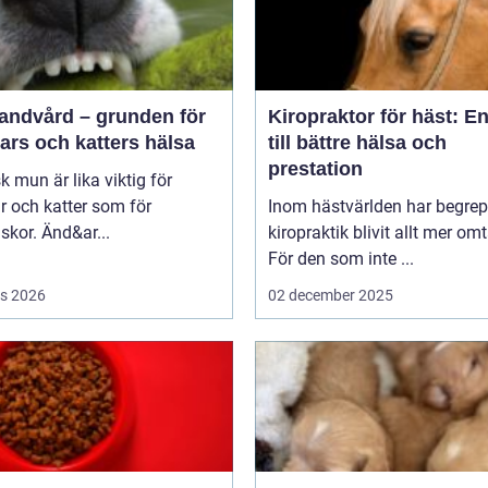
tandvård – grunden för
Kiropraktor för häst: E
ars och katters hälsa
till bättre hälsa och
prestation
sk mun är lika viktig för
 och katter som för
Inom hästvärlden har begrep
kor. Änd&ar...
kiropraktik blivit allt mer omt
För den som inte ...
s 2026
02 december 2025