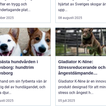
efter en trygg och
hjärtat av Sveriges skogar är
dertagande plat...
upp...
ober 2025
08 augusti 2025
bästa hundvården i
Gladiator K-Nine:
esborg: hundtrim
Stressreducerande och
esborg
ångestdämpande
hundhalsband
 hand om sin fyrbenta vän är
Gladiator K-Nine är en innov
tig del av hundägandet, och
produkt designad för att mi
djur...
stress och ångest h...
usti 2025
05 juli 2025