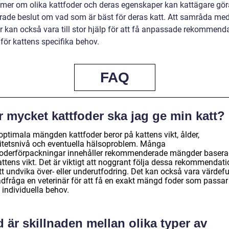
g mer om olika kattfoder och deras egenskaper kan kattägare gör
rade beslut om vad som är bäst för deras katt. Att samråda me
är kan också vara till stor hjälp för att få anpassade rekommend
för kattens specifika behov.
FAQ
 mycket kattfoder ska jag ge min katt?
optimala mängden kattfoder beror på kattens vikt, ålder,
vitetsnivå och eventuella hälsoproblem. Många
foderförpackningar innehåller rekommenderade mängder baser
ttens vikt. Det är viktigt att noggrant följa dessa rekommendati
tt undvika över- eller underutfodring. Det kan också vara värdefu
rådfråga en veterinär för att få en exakt mängd foder som passar
 individuella behov.
 är skillnaden mellan olika typer av