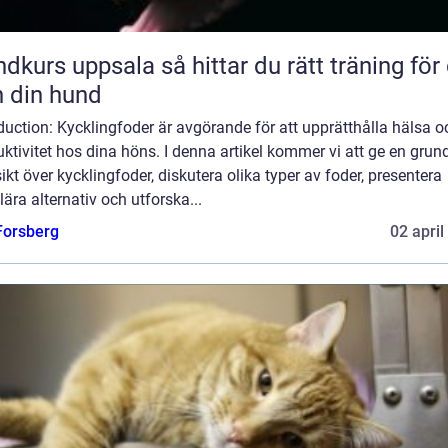
uppsala så hittar du rätt träning för dig
 din hund
duction: Kycklingfoder är avgörande för att upprätthålla hälsa o
ktivitet hos dina höns. I denna artikel kommer vi att ge en grund
ikt över kycklingfoder, diskutera olika typer av foder, presentera
ära alternativ och utforska...
 Forsberg
02 april