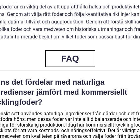
foder är en viktig del av att upprätthålla hälsa och produktivite
s. Genom att välja rätt foder och följa kvantitativa riktlinjer kan
älla optimal tillväxt och äggproduktion. Genom att förstå skilln
olika foder och vara medveten om historiska utmaningar och f
fatta informerade beslut om vilket foder som passar bäst för di
FAQ
ns det fördelar med naturliga
gredienser jämfört med kommersiellt
cklingfoder?
riskt sett användes naturliga ingredienser från gårdar och det fr
tfodra höns, men dessa foder var inte alltid balanserade och inte
liga för storskalig produktion. Idag har kommersiellt kycklingfo
klats för att vara kostnads- och näringseffektivt. Det är viktigt a
 medveten om kvaliteten på råvarorna och välja foder från trovä