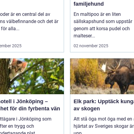
familjehund
der är en central del av
En maltipoo är en liten
ns välbefinnande och det är
sällskapshund som uppstår
 för alla...
genom att korsa pudel och
malteser...
ember 2025
02 november 2025
otell i Jönköping –
Elk park: Upptäck kung
het för din fyrbenta vän
av skogen
attägare i Jönköping som
Att stå öga mot öga med en ä
efter en trygg och
hjärtat av Sveriges skogar är
dertagande plat...
upp...