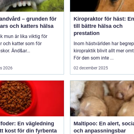
tandvård – grunden för
Kiropraktor för häst: E
ars och katters hälsa
till bättre hälsa och
prestation
sk mun är lika viktig för
 och katter som för
Inom hästvärlden har begrep
kor. Änd&ar...
kiropraktik blivit allt mer omt
För den som inte ...
s 2026
02 december 2025
foder: En vägledning
Maltipoo: En alert, soci
rätt kost för din fyrbenta
och anpassningsbar