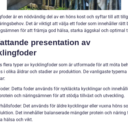
foder är en nödvändig del av en höns kost och syftar till att til
ringsbehov. Det är viktigt att välja ett foder som innehåller rätt
ngsämnen för att främja god hälsa, starka äggskal och optimal ti
attande presentation av
klingfoder
ns flera typer av kycklingfoder som är utformade för att möta b
 i olika åldrar och stadier av produktion. De vanligaste typerna
ar:
foder: Detta foder används för nykläckta kycklingar och innehåll
protein och näringsämnen för att stödja tillväxt och utveckling.
rhållsfoder: Det används för äldre kycklingar eller vuxna höns s
duktion. Det innehåller balanserade mängder protein och näring f
a hälsa och vikt.