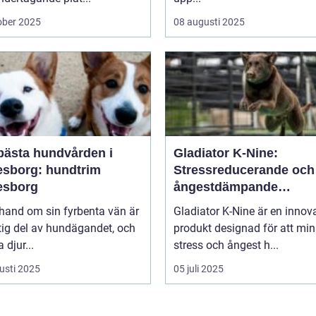
ober 2025
08 augusti 2025
bästa hundvården i
Gladiator K-Nine:
esborg: hundtrim
Stressreducerande och
esborg
ångestdämpande
hundhalsband
 hand om sin fyrbenta vän är
Gladiator K-Nine är en innov
tig del av hundägandet, och
produkt designad för att mi
djur...
stress och ångest h...
usti 2025
05 juli 2025