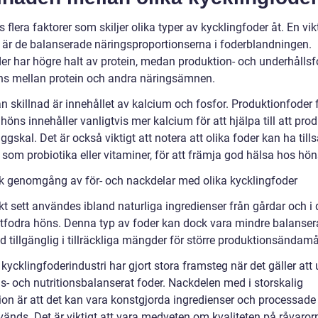
s flera faktorer som skiljer olika typer av kycklingfoder åt. En vik
d är de balanserade näringsproportionserna i foderblandningen.
der har högre halt av protein, medan produktion- och underhållsf
ns mellan protein och andra näringsämnen.
n skillnad är innehållet av kalcium och fosfor. Produktionfoder 
höns innehåller vanligtvis mer kalcium för att hjälpa till att pro
ggskal. Det är också viktigt att notera att olika foder kan ha tills
t, som probiotika eller vitaminer, för att främja god hälsa hos hö
sk genomgång av för- och nackdelar med olika kycklingfoder
kt sett användes ibland naturliga ingredienser från gårdar och i d
 utfodra höns. Denna typ av foder kan dock vara mindre balanse
tid tillgänglig i tillräckliga mängder för större produktionsändamå
ycklingfoderindustri har gjort stora framsteg när det gäller att 
s- och nutritionsbalanserat foder. Nackdelen med i storskalig
ion är att det kan vara konstgjorda ingredienser och processade
änds. Det är viktigt att vara medveten om kvaliteten på råvaror