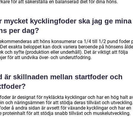
erkare för att säkerställa en balanserad diet för dina höns.
r mycket kycklingfoder ska jag ge mina
ns per dag?
rekommenderas att höns konsumerar ca 1/4 till 1/2 pund foder 
 Det exakta beloppet kan dock variera beroende på hönsens ålde
ek och syfte (produktion eller underhåll). Det är viktigt att följa
injer för att undvika över- och underutfodring.
 är skillnaden mellan startfoder och
xtfoder?
foder är designat för nykläckta kycklingar och har en hög halt a
in och näringsämnen för att stödja deras tillväxt och utveckling
foder å andra sidan är avsett för växande kycklingar och har en
 proteinhalt för att stödja snabb tillväxt och muskelutveckling.