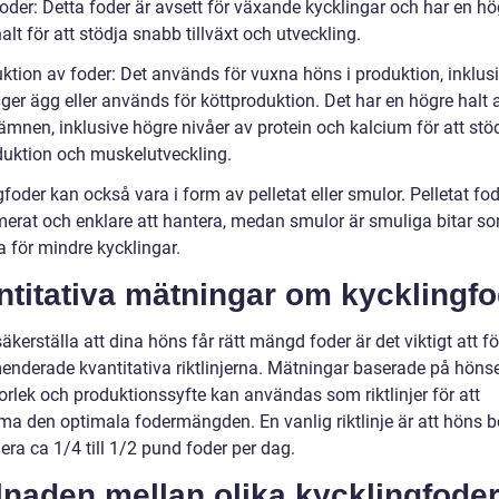
oder: Detta foder är avsett för växande kycklingar och har en hö
alt för att stödja snabb tillväxt och utveckling.
uktion av foder: Det används för vuxna höns i produktion, inklus
ger ägg eller används för köttproduktion. Det har en högre halt 
ämnen, inklusive högre nivåer av protein och kalcium för att stö
uktion och muskelutveckling.
foder kan också vara i form av pelletat eller smulor. Pelletat fod
erat och enklare att hantera, medan smulor är smuliga bitar so
a för mindre kycklingar.
titativa mätningar om kycklingfo
säkerställa att dina höns får rätt mängd foder är det viktigt att f
nderade kvantitativa riktlinjerna. Mätningar baserade på höns
torlek och produktionssyfte kan användas som riktlinjer för att
a den optimala fodermängden. En vanlig riktlinje är att höns b
ra ca 1/4 till 1/2 pund foder per dag.
lnaden mellan olika kycklingfode