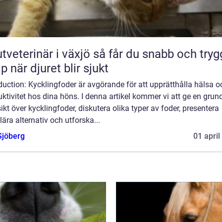
erinär i växjö så får du snabb och trygg
lp när djuret blir sjukt
duction: Kycklingfoder är avgörande för att upprätthålla hälsa o
ktivitet hos dina höns. I denna artikel kommer vi att ge en grund
ikt över kycklingfoder, diskutera olika typer av foder, presentera
ära alternativ och utforska...
Sjöberg
01 april