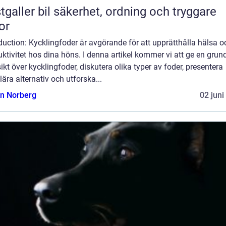
bil säkerhet, ordning och tryggare
or
duction: Kycklingfoder är avgörande för att upprätthålla hälsa o
ktivitet hos dina höns. I denna artikel kommer vi att ge en grund
ikt över kycklingfoder, diskutera olika typer av foder, presentera
ära alternativ och utforska...
n Norberg
02 juni