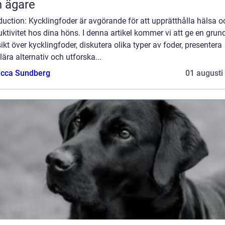
 ägare
duction: Kycklingfoder är avgörande för att upprätthålla hälsa o
ktivitet hos dina höns. I denna artikel kommer vi att ge en grund
ikt över kycklingfoder, diskutera olika typer av foder, presentera
ära alternativ och utforska...
cca Sundberg
01 augusti