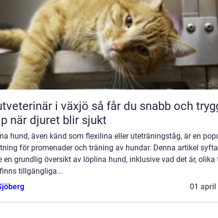
erinär i växjö så får du snabb och trygg
lp när djuret blir sjukt
na hund, även känd som flexilina eller uteträningståg, är en pop
tning för promenader och träning av hundar. Denna artikel syftar 
e en grundlig översikt av löplina hund, inklusive vad det är, olika 
inns tillgängliga...
Sjöberg
01 april