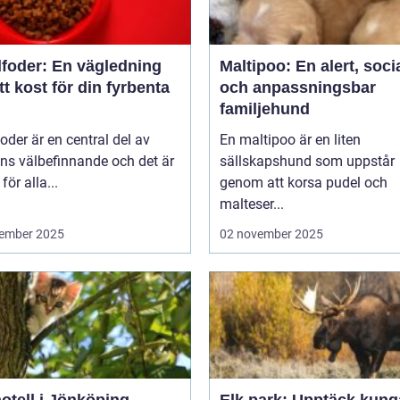
foder: En vägledning
Maltipoo: En alert, soci
rätt kost för din fyrbenta
och anpassningsbar
familjehund
der är en central del av
En maltipoo är en liten
ns välbefinnande och det är
sällskapshund som uppstår
 för alla...
genom att korsa pudel och
malteser...
ember 2025
02 november 2025