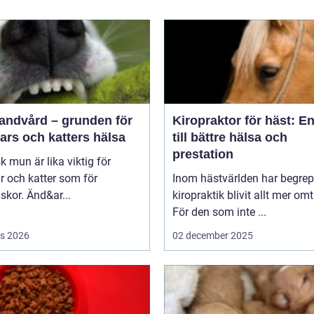
tandvård – grunden för
Kiropraktor för häst: E
ars och katters hälsa
till bättre hälsa och
prestation
sk mun är lika viktig för
 och katter som för
Inom hästvärlden har begrep
kor. Änd&ar...
kiropraktik blivit allt mer omt
För den som inte ...
s 2026
02 december 2025