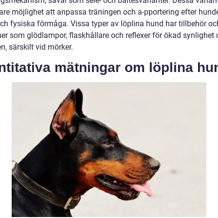
ingsmekanism, såväl som sele- och bältesvarianter. Dessa variant
re möjlighet att anpassa träningen och a-pportering efter hund
ch fysiska förmåga. Vissa typer av löplina hund har tillbehör oc
ner som glödlampor, flaskhållare och reflexer för ökad synlighet
n, särskilt vid mörker.
titativa mätningar om löplina hu