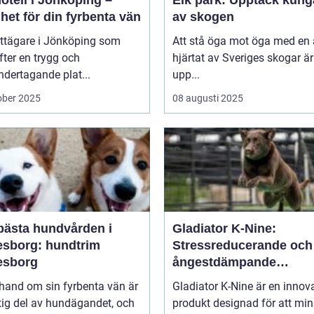
otell i Jönköping –
Elk park: Upptäck kung
het för din fyrbenta vän
av skogen
attägare i Jönköping som
Att stå öga mot öga med en ä
efter en trygg och
hjärtat av Sveriges skogar är
dertagande plat...
upp...
ober 2025
08 augusti 2025
bästa hundvården i
Gladiator K-Nine:
esborg: hundtrim
Stressreducerande och
esborg
ångestdämpande
hundhalsband
 hand om sin fyrbenta vän är
Gladiator K-Nine är en innov
tig del av hundägandet, och
produkt designad för att mi