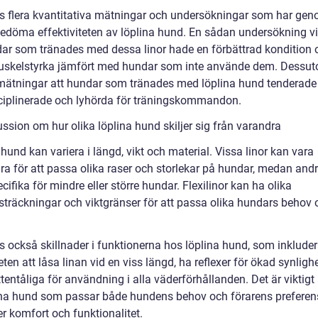
ns flera kvantitativa mätningar och undersökningar som har gen
 bedöma effektiviteten av löplina hund. En sådan undersökning v
dar som tränades med dessa linor hade en förbättrad kondition 
skelstyrka jämfört med hundar som inte använde dem. Dessu
mätningar att hundar som tränades med löplina hund tenderade 
ciplinerade och lyhörda för träningskommandon.
ssion om hur olika löplina hund skiljer sig från varandra
hund kan variera i längd, vikt och material. Vissa linor kan vara
ara för att passa olika raser och storlekar på hundar, medan and
cifika för mindre eller större hundar. Flexilinor kan ha olika
sträckningar och viktgränser för att passa olika hundars behov 
s också skillnader i funktionerna hos löplina hund, som inkluder
ten att låsa linan vid en viss längd, ha reflexer för ökad synligh
tentåliga för användning i alla väderförhållanden. Det är viktigt 
ina hund som passar både hundens behov och förarens preferen
er komfort och funktionalitet.