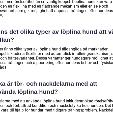
en mer rörelsefrihet än en vanlig koppel. Löplina hund kan vara
ngen en flexilina med en fjädrande mekanism eller en sele och
esvariant som ger möjlighet att anpassa träningen efter hundens
v.
ns det olika typer av löplina hund att v
llan?
et finns olika typer av löplina hund tillgängliga på marknaden.
pel inkluderar flexilinor med automatisk inrullningsmekanism, 
 och bältesvarianter. Dessa varianter ger hundägare möjlighet at
ssa träningen och a-pportering efter hundens behov och fysisk
åga.
ka är för- och nackdelarna med att
vända löplina hund?
elarna med att använda löplina hund inkluderar ökad rörelsefrihe
en och förbättrad kondition och muskelstyrka hos hunden. Det 
 vara till hjälp för hundar med tidigare träningsproblem. Nackde