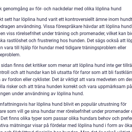
sk genomgång av för- och nackdelar med olika löplina hund
kt sett har löplina hund varit ett kontroversiellt ämne inom hund
edragen användning. Vissa förespråkare hävdar att löplina hund
n viss rörelsefrihet under träning och promenader, vilket kan bid
ska rastlöshet och frustrering hos hunden. Det sägs också att lö
 vara till hjälp för hundar med tidigare träningsproblem eller
eproblem.
sidan finns det kritiker som menar att löplina hund inte ger tillrä
roll och att hundar kan bli utsatta för faror som att bli fastklä
av fordon eller cyklister. Det är viktigt att vara medveten om d
ella risker och att träna hunden korrekt och vara uppmärksam på
ngen under användning av löplina hund.
attningsvis har löplina hund blivit en populär utrustning för
re som vill ge sina hundar mer rörelsefrihet under promenader
. Det finns olika typer som passar olika hundars behov och prefe
ativa mätningar visar på fördelar med löplina hund i form av ök