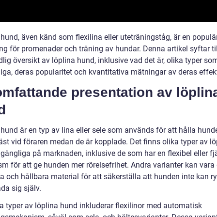
hund, även känd som flexilina eller uteträningståg, är en populä
ng för promenader och träning av hundar. Denna artikel syftar til
lig översikt av löplina hund, inklusive vad det är, olika typer so
liga, deras popularitet och kvantitativa mätningar av deras effekt
mfattande presentation av löplin
d
hund är en typ av lina eller sele som används för att hålla hund
äst vid föraren medan de är kopplade. Det finns olika typer av lö
lgängliga på marknaden, inklusive de som har en flexibel eller f
m för att ge hunden mer rörelsefrihet. Andra varianter kan vara
ka och hållbara material för att säkerställa att hunden inte kan
ada sig själv.
a typer av löplina hund inkluderar flexilinor med automatisk