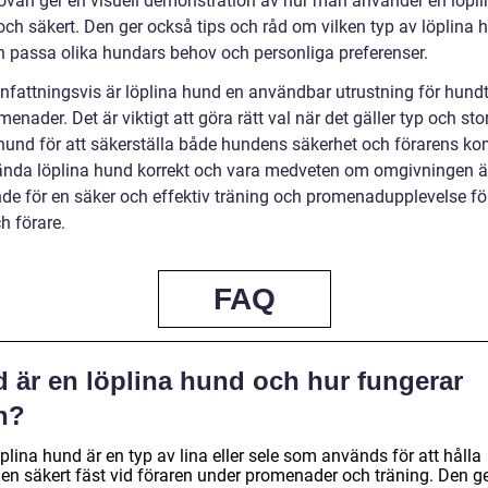
ovan ger en visuell demonstration av hur man använder en löpl
och säkert. Den ger också tips och råd om vilken typ av löplina 
 passa olika hundars behov och personliga preferenser.
attningsvis är löplina hund en användbar utrustning för hund
enader. Det är viktigt att göra rätt val när det gäller typ och sto
 hund för att säkerställa både hundens säkerhet och förarens ko
ända löplina hund korrekt och vara medveten om omgivningen ä
de för en säker och effektiv träning och promenadupplevelse fö
h förare.
FAQ
d är en löplina hund och hur fungerar
n?
plina hund är en typ av lina eller sele som används för att hålla
en säkert fäst vid föraren under promenader och träning. Den g