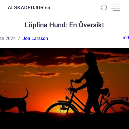
ÄLSKADEDJUR.
se
Löplina Hund: En Översikt
red
ari 2024
Jon Larsson