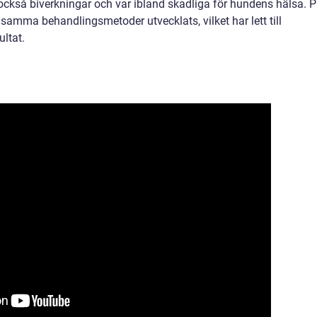
också biverkningar och var ibland skadliga för hundens hälsa. 
samma behandlingsmetoder utvecklats, vilket har lett till
ltat.