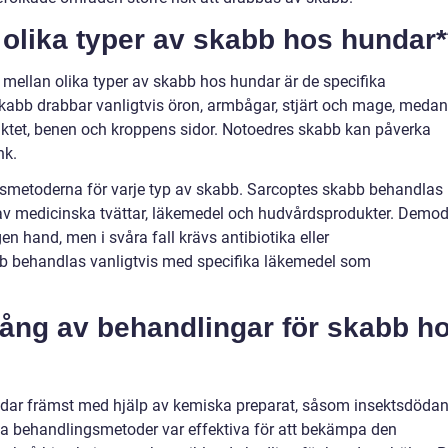
 olika typer av skabb hos hundar*
 mellan olika typer av skabb hos hundar är de specifika
kabb drabbar vanligtvis öron, armbågar, stjärt och mage, medan
tet, benen och kroppens sidor. Notoedres skabb kan påverka
nk.
ngsmetoderna för varje typ av skabb. Sarcoptes skabb behandlas
av medicinska tvättar, läkemedel och hudvårdsprodukter. Demo
en hand, men i svåra fall krävs antibiotika eller
b behandlas vanligtvis med specifika läkemedel som
ång av behandlingar för skabb h
dar främst med hjälp av kemiska preparat, såsom insektsdöda
a behandlingsmetoder var effektiva för att bekämpa den