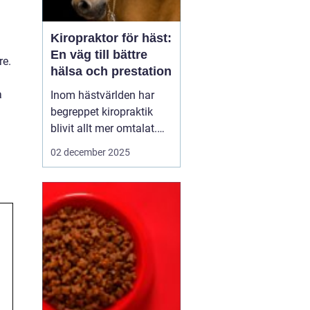
Kiropraktor för häst:
En väg till bättre
re.
hälsa och prestation
a
Inom hästvärlden har
begreppet kiropraktik
blivit allt mer omtalat.
För den som inte är
02 december 2025
bekant med ämnet kan
det låta som en modern
modefluga, men faktum
är att denna metod har
antika rötter och syftar
till at...