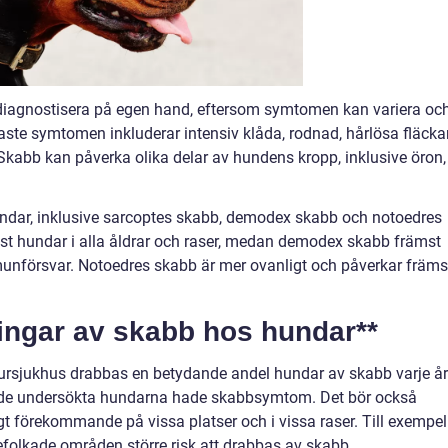
diagnostisera på egen hand, eftersom symtomen kan variera oc
ste symtomen inkluderar intensiv klåda, rodnad, hårlösa fläcka
 Skabb kan påverka olika delar av hundens kropp, inklusive öron,
undar, inklusive sarcoptes skabb, demodex skabb och notoedres
st hundar i alla åldrar och raser, medan demodex skabb främst
nförsvar. Notoedres skabb är mer ovanligt och påverkar främs
ningar av skabb hos hundar**
 djursjukhus drabbas en betydande andel hundar av skabb varje år
v de undersökta hundarna hade skabbsymtom. Det bör också
gt förekommande på vissa platser och i vissa raser. Till exempel
folkade områden större risk att drabbas av skabb.