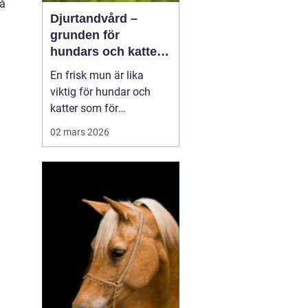
På
Djurtandvård –
grunden för
hundars och katters
hälsa
En frisk mun är lika
viktig för hundar och
katter som för
människor. Ändå
02 mars 2026
hamnar tänderna ofta i
skymundan när ägare
tänker på vaccinationer,
foder och motion.
Djurtandvård handlar
inte b...