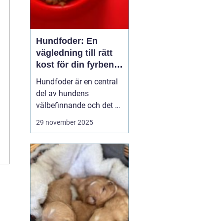
Hundfoder: En
vägledning till rätt
kost för din fyrbenta
vän
Hundfoder är en central
del av hundens
välbefinnande och det är
viktigt för alla
29 november 2025
hundägare att förstå hur
man väljer den mest
näringsrika och lämpliga
kosten för sina älskade
husdjur. Genom...