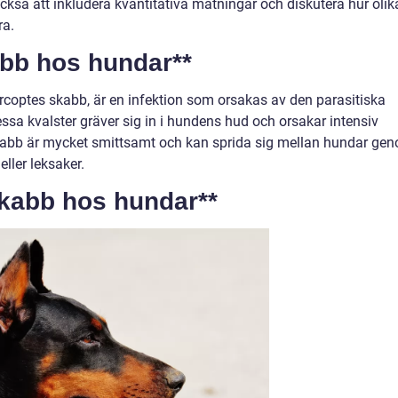
kså att inkludera kvantitativa mätningar och diskutera hur olik
ra.
abb hos hundar**
coptes skabb, är en infektion som orsakas av den parasitiska
ssa kvalster gräver sig in i hundens hud och orsakar intensiv
 Skabb är mycket smittsamt och kan sprida sig mellan hundar ge
eller leksaker.
skabb hos hundar**