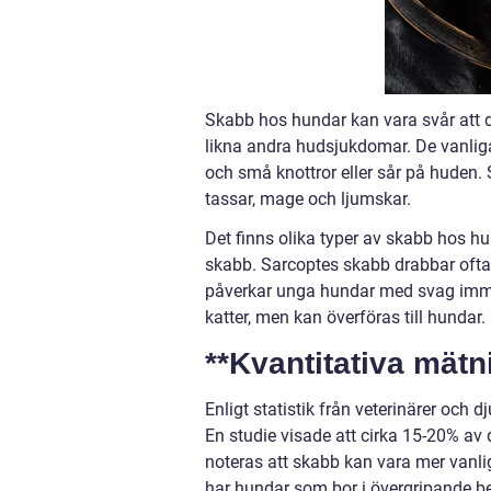
Skabb hos hundar kan vara svår att 
likna andra hudsjukdomar. De vanliga
och små knottror eller sår på huden.
tassar, mage och ljumskar.
Det finns olika typer av skabb hos h
skabb. Sarcoptes skabb drabbar ofta
påverkar unga hundar med svag immu
katter, men kan överföras till hundar.
**Kvantitativa mät
Enligt statistik från veterinärer och
En studie visade att cirka 15-20% a
noteras att skabb kan vara mer vanli
har hundar som bor i övergripande be