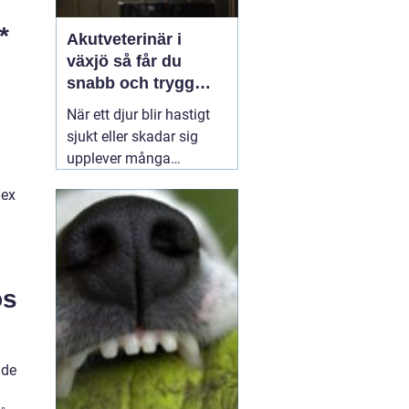
*
Akutveterinär i
växjö så får du
snabb och trygg
hjälp när djuret blir
När ett djur blir hastigt
sjukt
sjukt eller skadar sig
upplever många
djurägare en blandning
dex
av panik och
handlingsförlamning.
Hjärtat slår snabbare,
tusen frågor dyker upp
samtidigt och beslut
os
måste fattas direkt. I en
sådan situation kan
01
april 2026
nde