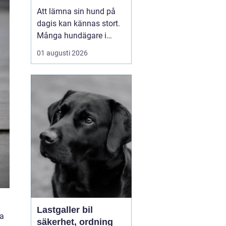
ägare
Att lämna sin hund på
dagis kan kännas stort.
Många hundägare i
Tibro balanserar jobb,
01 augusti 2026
familj och fritid,
samtidigt som hunden
behöver motion,
stimulans och närhet. Ett
bra hunddagis blir då
mer än bara förvaring.
Det blir en förlängning
av hemmet, m...
Lastgaller bil
ka
säkerhet, ordning