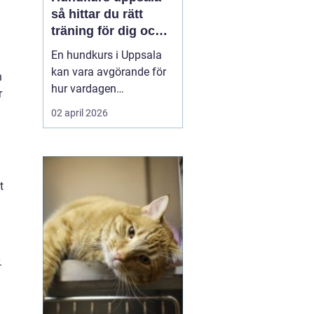
så hittar du rätt
träning för dig och
din hund
En hundkurs i Uppsala
kan vara avgörande för
h
hur vardagen
r
tillsammans med
02 april 2026
hunden utvecklas. Rätt
kurs ger bättre kontakt,
tryggare promenader
och en mer harmonisk
t
relation. Utbudet är stort
och sträcker sig från
valpkurser och
vardagslydnad till agil...
.