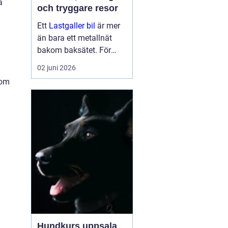
a
och tryggare resor
Ett
Lastgaller bil
är mer
än bara ett metallnät
bakom baksätet. För
många bilägare handlar
02 juni 2026
det om tryggare
nom
transporter, bättre
ordning i bilen och ett
lugnare fokus bakom
ratten. När bag...
Hundkurs uppsala