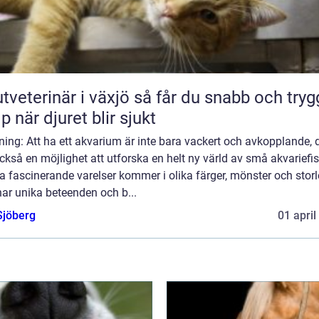
erinär i växjö så får du snabb och trygg
lp när djuret blir sjukt
ning: Att ha ett akvarium är inte bara vackert och avkopplande, 
ckså en möjlighet att utforska en helt ny värld av små akvariefis
 fascinerande varelser kommer i olika färger, mönster och storl
ar unika beteenden och b...
Sjöberg
01 april