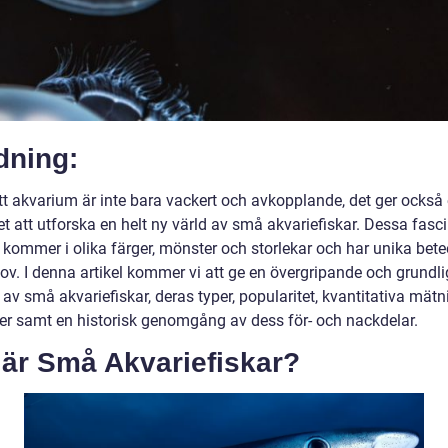
dning:
ett akvarium är inte bara vackert och avkopplande, det ger också
t att utforska en helt ny värld av små akvariefiskar. Dessa fasc
r kommer i olika färger, mönster och storlekar och har unika bet
ov. I denna artikel kommer vi att ge en övergripande och grundli
 av små akvariefiskar, deras typer, popularitet, kvantitativa mätn
der samt en historisk genomgång av dess för- och nackdelar.
 är Små Akvariefiskar?