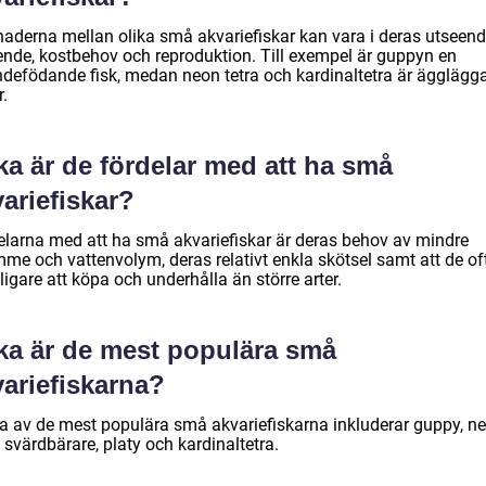
lnaderna mellan olika små akvariefiskar kan vara i deras utseend
ende, kostbehov och reproduktion. Till exempel är guppyn en
ndefödande fisk, medan neon tetra och kardinaltetra är ägglägg
r.
ka är de fördelar med att ha små
ariefiskar?
elarna med att ha små akvariefiskar är deras behov av mindre
mme och vattenvolym, deras relativt enkla skötsel samt att de of
lligare att köpa och underhålla än större arter.
lka är de mest populära små
variefiskarna?
a av de mest populära små akvariefiskarna inkluderar guppy, n
, svärdbärare, platy och kardinaltetra.