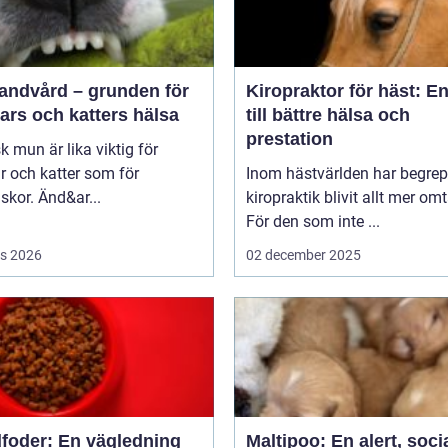
tandvård – grunden för
Kiropraktor för häst: E
ars och katters hälsa
till bättre hälsa och
prestation
sk mun är lika viktig för
 och katter som för
Inom hästvärlden har begrep
kor. Änd&ar...
kiropraktik blivit allt mer omt
För den som inte ...
s 2026
02 december 2025
foder: En vägledning
Maltipoo: En alert, soci