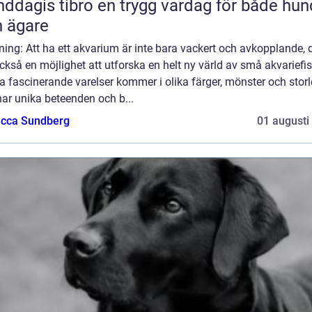
 tibro en trygg vardag för både hund
 ägare
ning: Att ha ett akvarium är inte bara vackert och avkopplande, 
ckså en möjlighet att utforska en helt ny värld av små akvariefis
 fascinerande varelser kommer i olika färger, mönster och storl
ar unika beteenden och b...
cca Sundberg
01 augusti