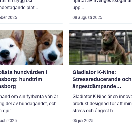
efter en trygg och
hjärtat av Sveriges skogar är
dertagande plat...
upp...
ober 2025
08 augusti 2025
bästa hundvården i
Gladiator K-Nine:
esborg: hundtrim
Stressreducerande och
esborg
ångestdämpande
hundhalsband
 hand om sin fyrbenta vän är
Gladiator K-Nine är en innov
tig del av hundägandet, och
produkt designad för att mi
djur...
stress och ångest h...
usti 2025
05 juli 2025