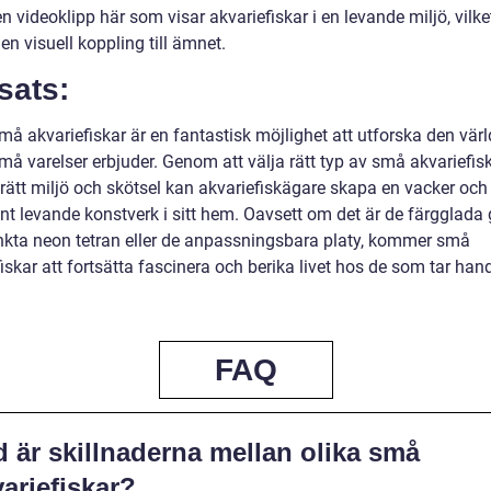
n videoklipp här som visar akvariefiskar i en levande miljö, vilke
en visuell koppling till ämnet.
sats:
må akvariefiskar är en fantastisk möjlighet att utforska den vär
må varelser erbjuder. Genom att välja rätt typ av små akvariefis
rätt miljö och skötsel kan akvariefiskägare skapa en vacker och
ant levande konstverk i sitt hem. Oavsett om det är de färgglada
inkta neon tetran eller de anpassningsbara platy, kommer små
iskar att fortsätta fascinera och berika livet hos de som tar ha
FAQ
 är skillnaderna mellan olika små
ariefiskar?