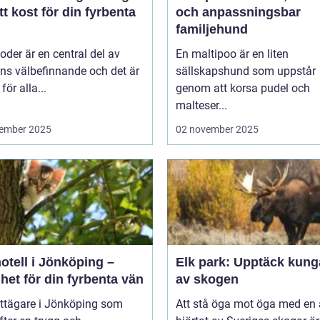
rätt kost för din fyrbenta
och anpassningsbar
familjehund
der är en central del av
En maltipoo är en liten
ns välbefinnande och det är
sällskapshund som uppstår
 för alla...
genom att korsa pudel och
malteser...
ember 2025
02 november 2025
otell i Jönköping –
Elk park: Upptäck kung
het för din fyrbenta vän
av skogen
attägare i Jönköping som
Att stå öga mot öga med en ä