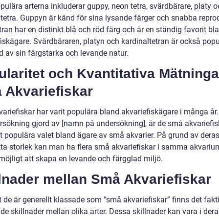
ulära arterna inkluderar guppy, neon tetra, svärdbärare, platy o
ltetra. Guppyn är känd för sina lysande färger och snabba repro
ran har en distinkt blå och röd färg och är en ständig favorit bl
fiskägare. Svärdbäraren, platyn och kardinaltetran är också popu
d av sin färgstarka och levande natur.
laritet och Kvantitativa Mätninga
 Akvariefiskar
ariefiskar har varit populära bland akvariefiskägare i många år.
rsökning gjord av [namn på undersökning], är de små akvariefi
t populära valet bland ägare av små akvarier. På grund av dera
a storlek kan man ha flera små akvariefiskar i samma akvarium,
möjligt att skapa en levande och färgglad miljö.
lnader mellan Små Akvariefiskar
t de är generellt klassade som ”små akvariefiskar” finns det fakt
e skillnader mellan olika arter. Dessa skillnader kan vara i der