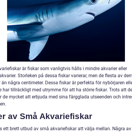
riefiskar är fiskar som vanligtvis hålls i mindre akvarier eller
kvarier. Storleken på dessa fiskar varierar, men de flesta av de
 än några centimeter. Dessa fiskar är perfekta för nybörjaren elle
 har tillräckligt med utrymme för att ha större fiskar. Trots att d
r de mycket att erbjuda med sina färgglada utseenden och intr
en.
er av Små Akvariefiskar
s ett brett utbud av små akvariefiskar att välja mellan. Några av