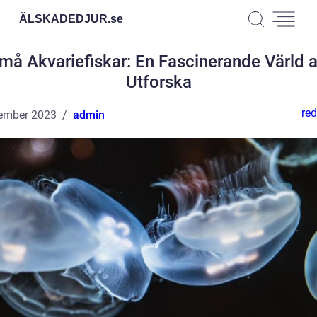
ÄLSKADEDJUR.
se
må Akvariefiskar: En Fascinerande Värld a
Utforska
red
ember 2023
admin