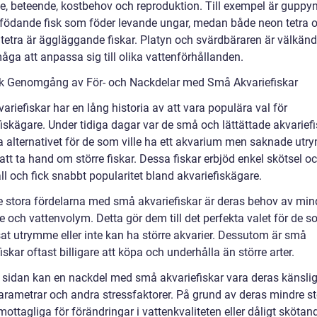
e, beteende, kostbehov och reproduktion. Till exempel är guppy
födande fisk som föder levande ungar, medan både neon tetra 
ltetra är äggläggande fiskar. Platyn och svärdbäraren är välkänd
åga att anpassa sig till olika vattenförhållanden.
sk Genomgång av För- och Nackdelar med Små Akvariefiskar
riefiskar har en lång historia av att vara populära val för
fiskägare. Under tidiga dagar var de små och lättättade akvarief
a alternativet för de som ville ha ett akvarium men saknade ut
d att ta hand om större fiskar. Dessa fiskar erbjöd enkel skötsel o
l och fick snabbt popularitet bland akvariefiskägare.
e stora fördelarna med små akvariefiskar är deras behov av min
 och vattenvolym. Detta gör dem till det perfekta valet för de s
at utrymme eller inte kan ha större akvarier. Dessutom är små
iskar oftast billigare att köpa och underhålla än större arter.
 sidan kan en nackdel med små akvariefiskar vara deras känslig
arametrar och andra stressfaktorer. På grund av deras mindre st
ottagliga för förändringar i vattenkvaliteten eller dåligt skötand