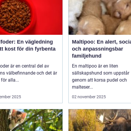
foder: En vägledning
Maltipoo: En alert, soci
rätt kost för din fyrbenta
och anpassningsbar
familjehund
der är en central del av
En maltipoo är en liten
ns välbefinnande och det är
sällskapshund som uppstår
 för alla...
genom att korsa pudel och
malteser...
ember 2025
02 november 2025