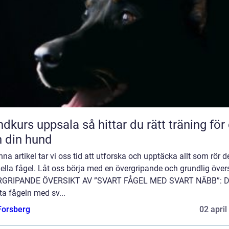
uppsala så hittar du rätt träning för dig
 din hund
enna artikel tar vi oss tid att utforska och upptäcka allt som rör 
ella fågel. Låt oss börja med en övergripande och grundlig övers
GRIPANDE ÖVERSIKT AV ”SVART FÅGEL MED SVART NÄBB”: 
ta fågeln med sv...
 Forsberg
02 april