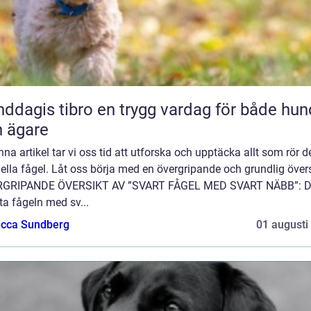
 tibro en trygg vardag för både hund
 ägare
enna artikel tar vi oss tid att utforska och upptäcka allt som rör 
ella fågel. Låt oss börja med en övergripande och grundlig övers
GRIPANDE ÖVERSIKT AV ”SVART FÅGEL MED SVART NÄBB”: 
ta fågeln med sv...
cca Sundberg
01 augusti