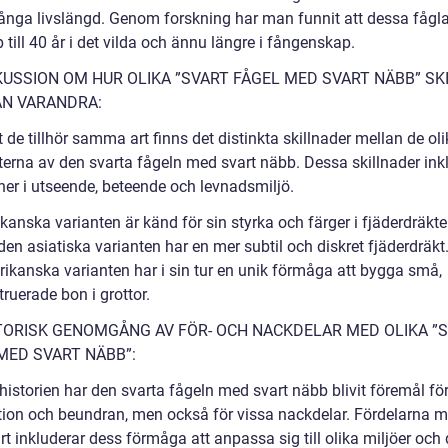
 långa livslängd. Genom forskning har man funnit att dessa fågl
 till 40 år i det vilda och ännu längre i fångenskap.
KUSSION OM HUR OLIKA ”SVART FÅGEL MED SVART NÄBB” SK
ÅN VARANDRA:
t de tillhör samma art finns det distinkta skillnader mellan de ol
terna av den svarta fågeln med svart näbb. Dessa skillnader ink
ner i utseende, beteende och levnadsmiljö.
kanska varianten är känd för sin styrka och färger i fjäderdräkte
en asiatiska varianten har en mer subtil och diskret fjäderdräkt
ikanska varianten har i sin tur en unik förmåga att bygga små,
ruerade bon i grottor.
TORISK GENOMGÅNG AV FÖR- OCH NACKDELAR MED OLIKA ”
MED SVART NÄBB”:
istorien har den svarta fågeln med svart näbb blivit föremål fö
tion och beundran, men också för vissa nackdelar. Fördelarna 
t inkluderar dess förmåga att anpassa sig till olika miljöer och