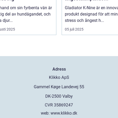
hundhalsband
 hand om sin fyrbenta vän är
Gladiator K-Nine är en innov
tig del av hundägandet, och
produkt designad för att mi
djur...
stress och ångest h...
usti 2025
05 juli 2025
Adress
web:
www.klikko.dk