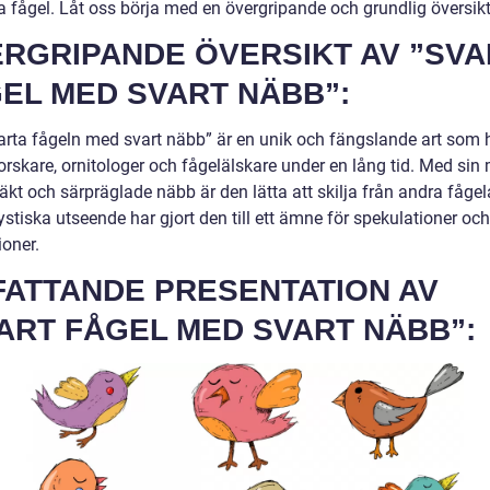
a fågel. Låt oss börja med en övergripande och grundlig översikt
RGRIPANDE ÖVERSIKT AV ”SVA
EL MED SVART NÄBB”:
arta fågeln med svart näbb” är en unik och fängslande art som 
orskare, ornitologer och fågelälskare under en lång tid. Med sin
äkt och särpräglade näbb är den lätta att skilja från andra fågela
tiska utseende har gjort den till ett ämne för spekulationer och
ioner.
ATTANDE PRESENTATION AV
ART FÅGEL MED SVART NÄBB”: