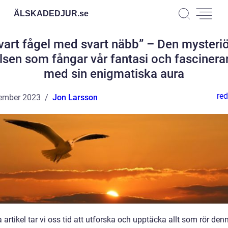
ÄLSKADEDJUR.
se
vart fågel med svart näbb” – Den mysteri
lsen som fångar vår fantasi och fascinera
med sin enigmatiska aura
red
ember 2023
Jon Larsson
a artikel tar vi oss tid att utforska och upptäcka allt som rör den