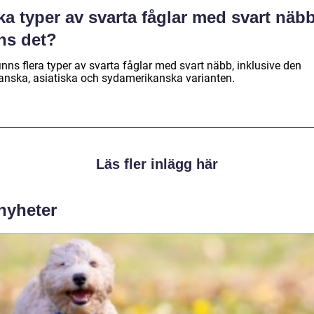
ka typer av svarta fåglar med svart näb
ns det?
inns flera typer av svarta fåglar med svart näbb, inklusive den
kanska, asiatiska och sydamerikanska varianten.
Läs fler inlägg här
 nyheter