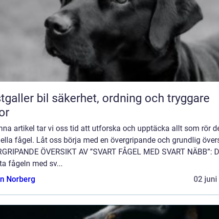
bil säkerhet, ordning och tryggare
or
enna artikel tar vi oss tid att utforska och upptäcka allt som rör 
ella fågel. Låt oss börja med en övergripande och grundlig övers
GRIPANDE ÖVERSIKT AV ”SVART FÅGEL MED SVART NÄBB”: 
ta fågeln med sv...
n Norberg
02 juni