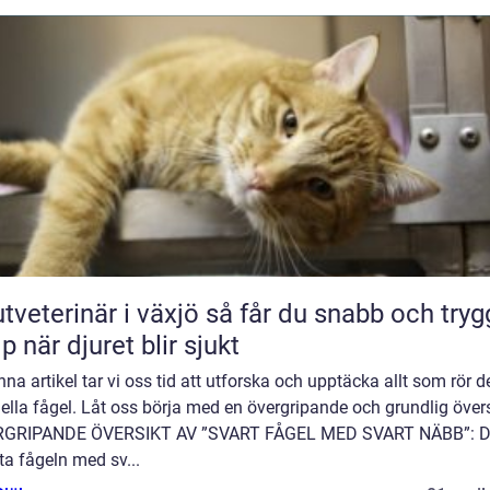
erinär i växjö så får du snabb och trygg
lp när djuret blir sjukt
enna artikel tar vi oss tid att utforska och upptäcka allt som rör 
ella fågel. Låt oss börja med en övergripande och grundlig övers
GRIPANDE ÖVERSIKT AV ”SVART FÅGEL MED SVART NÄBB”: 
ta fågeln med sv...