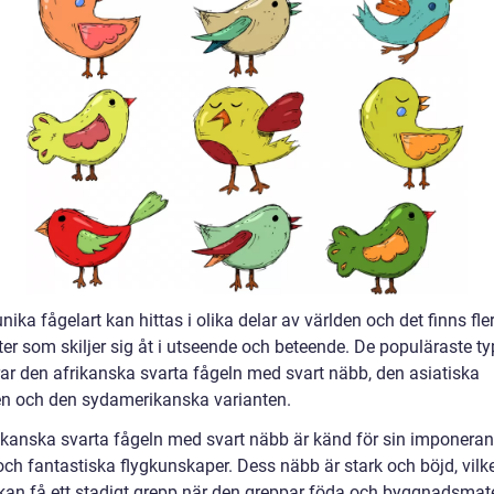
ika fågelart kan hittas i olika delar av världen och det finns fle
ter som skiljer sig åt i utseende och beteende. De populäraste t
rar den afrikanska svarta fågeln med svart näbb, den asiatiska
en och den sydamerikanska varianten.
ikanska svarta fågeln med svart näbb är känd för sin imponera
och fantastiska flygkunskaper. Dess näbb är stark och böjd, vilk
kan få ett stadigt grepp när den greppar föda och byggnadsmateri