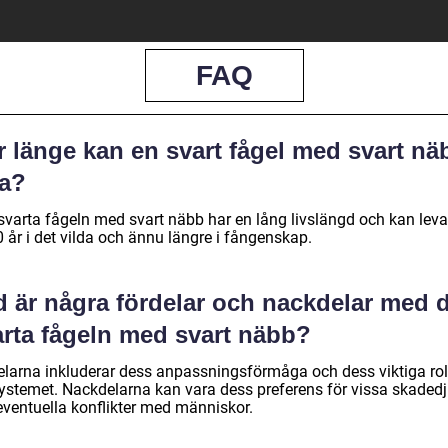
FAQ
r länge kan en svart fågel med svart nä
va?
svarta fågeln med svart näbb har en lång livslängd och kan lev
40 år i det vilda och ännu längre i fångenskap.
d är några fördelar och nackdelar med 
arta fågeln med svart näbb?
elarna inkluderar dess anpassningsförmåga och dess viktiga roll
ystemet. Nackdelarna kan vara dess preferens för vissa skadedj
eventuella konflikter med människor.