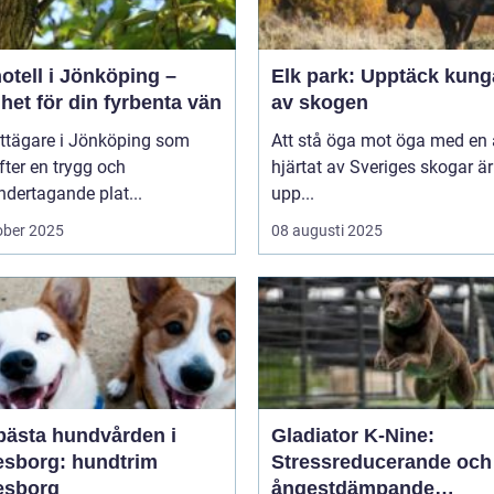
otell i Jönköping –
Elk park: Upptäck kung
het för din fyrbenta vän
av skogen
attägare i Jönköping som
Att stå öga mot öga med en ä
efter en trygg och
hjärtat av Sveriges skogar är
dertagande plat...
upp...
ober 2025
08 augusti 2025
bästa hundvården i
Gladiator K-Nine:
esborg: hundtrim
Stressreducerande och
esborg
ångestdämpande