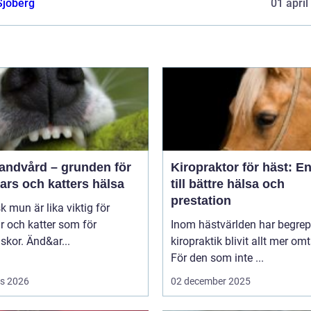
Sjöberg
01 april
tandvård – grunden för
Kiropraktor för häst: E
ars och katters hälsa
till bättre hälsa och
prestation
sk mun är lika viktig för
 och katter som för
Inom hästvärlden har begrep
kor. Änd&ar...
kiropraktik blivit allt mer omt
För den som inte ...
s 2026
02 december 2025