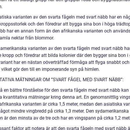
n.
atiska varianten av den svarta fågeln med svart näbb har en nå
kroppsstorlek och den föredrar att bygga sina bon i höga trädto
bb har en annan form än den afrikanska varianten och använd
 samla nektar från blommor.
amerikanska varianten av den svarta fågeln med svart näbb ha
 kropp och föredrar att bilda kolonier där den bygger sina bon i 
ariant har en nästan oöverträffad förmåga att flyga snabbt och
 vilket gör den till en imponerande syn på himlen.
TATIVA MÄTNINGAR OM ”SVART FÅGEL MED SVART NÄBB”:
få en bättre förståelse för den svarta fågeln med svart näbb kan v
a kvantitativa mätningar kring denna art. En genomsnittlig vin
 afrikanska varianten är cirka 1,5 meter, medan den asiatiska va
något mindre vingbredd på cirka 1,3 meter. Den sydamerikanska
en är den minsta av de tre och har en vingspann på cirka 1,2 met
ssant faktor att notera är att den svarta fågeln med svart näbb 