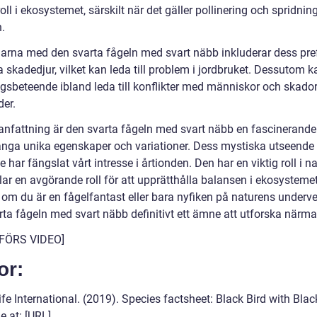
roll i ekosystemet, särskilt när det gäller pollinering och spridnin
.
arna med den svarta fågeln med svart näbb inkluderar dess pre
a skadedjur, vilket kan leda till problem i jordbruket. Dessutom 
gsbeteende ibland leda till konflikter med människor och skado
er.
nfattning är den svarta fågeln med svart näbb en fascinerande
ga unika egenskaper och variationer. Dess mystiska utseende
 har fängslat vårt intresse i årtionden. Den har en viktig roll i n
ar en avgörande roll för att upprätthålla balansen i ekosystemet
om du är en fågelfantast eller bara nyfiken på naturens underver
rta fågeln med svart näbb definitivt ett ämne att utforska närma
NFÖRS VIDEO]
or:
ife International. (2019). Species factsheet: Black Bird with Bla
e at: [URL]