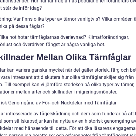
ationstrender: Hur har tärnfåglarnas populationer förändrats öve
t står de inför idag?
ning: Var finns olika typer av tärnor vanligtvis? Vilka områden 
 rika på dessa fåglar?
Vilka hot hotar tärnfåglarnas överlevnad? Klimatförändringar,
örlust och överdriven fångst är några vanliga hot.
killnader Mellan Olika Tärnfåglar
ar kan variera ganska mycket när det gäller storlek, färg och be
vara intressant att diskutera hur olika tärnfåglar skiljer sig från
. Till exempel kan vi jämföra storleken på olika typer av tärnor,
ationer mellan arter och skillnader i migreringsmönster.
orisk Genomgång av För- och Nackdelar med Tärnfåglar
är intresserade av fågelskådning och dem som funderar på att 
el som sällskapsdjur kan ha nytta av en historisk genomgång av
kdelar med hänseende till detta. För att öka läsarens engagem
dera personliga berättelser och erfarenheter från tärnfågelentusia