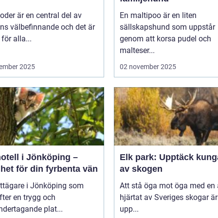
der är en central del av
En maltipoo är en liten
ns välbefinnande och det är
sällskapshund som uppstår
 för alla...
genom att korsa pudel och
malteser...
ember 2025
02 november 2025
otell i Jönköping –
Elk park: Upptäck kung
het för din fyrbenta vän
av skogen
attägare i Jönköping som
Att stå öga mot öga med en ä
efter en trygg och
hjärtat av Sveriges skogar är
dertagande plat...
upp...