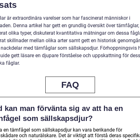
sats
lar är extraordinära varelser som har fascinerat människor i
den. Denna artikel har gett en grundlig översikt över tärnfåglar,
rat olika typer, diskuterat kvantitativa mätningar om dessa fågla
rat skillnader mellan olika arter samt gett en historisk genomgå
h nackdelar med tärnfåglar som sällskapsdjur. Förhoppningsvis 
uide gett läsare en djupare förståelse och uppskattning för des
ka fåglar.
FAQ
 kan man förvänta sig av att ha en
rnfågel som sällskapsdjur?
ha en tärnfågel som sällskapsdjur kan vara berikande för
skådare och naturälskare. Det är viktigt att förstå deras specifi