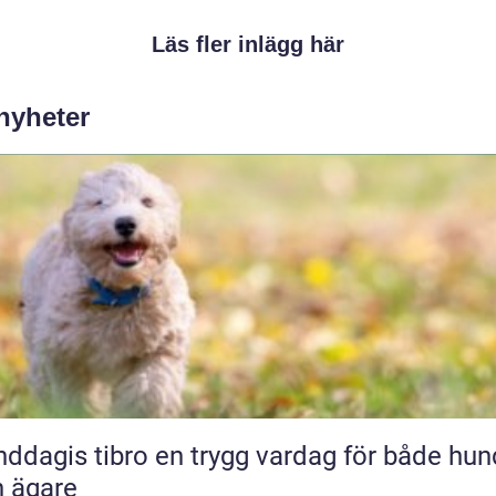
Läs fler inlägg här
 nyheter
 tibro en trygg vardag för både hund
 ägare