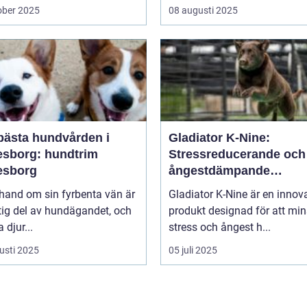
ober 2025
08 augusti 2025
bästa hundvården i
Gladiator K-Nine:
esborg: hundtrim
Stressreducerande och
esborg
ångestdämpande
hundhalsband
 hand om sin fyrbenta vän är
Gladiator K-Nine är en innov
tig del av hundägandet, och
produkt designad för att mi
djur...
stress och ångest h...
usti 2025
05 juli 2025