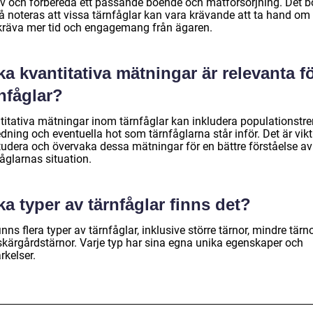
v och förbereda ett passande boende och matförsörjning. Det b
å noteras att vissa tärnfåglar kan vara krävande att ta hand om
kräva mer tid och engagemang från ägaren.
ka kvantitativa mätningar är relevanta f
nfåglar?
titativa mätningar inom tärnfåglar kan inkludera populationstre
dning och eventuella hot som tärnfåglarna står inför. Det är vikt
studera och övervaka dessa mätningar för en bättre förståelse av
åglarnas situation.
ka typer av tärnfåglar finns det?
inns flera typer av tärnfåglar, inklusive större tärnor, mindre tärn
skärgårdstärnor. Varje typ har sina egna unika egenskaper och
rkelser.