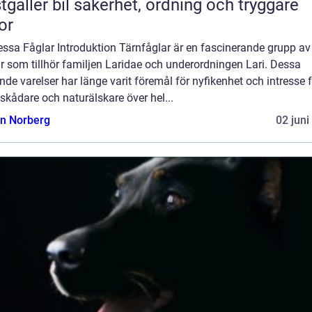
bil säkerhet, ordning och tryggare
or
Dessa Fåglar Introduktion Tärnfåglar är en fascinerande grupp av
r som tillhör familjen Laridae och underordningen Lari. Dessa
nde varelser har länge varit föremål för nyfikenhet och intresse 
skådare och naturälskare över hel...
n Norberg
02 juni