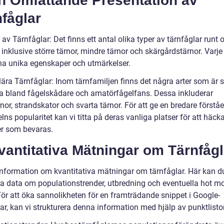
En Omfattande Presentation av
fåglar
 av Tärnfåglar: Det finns ett antal olika typer av tärnfåglar runt 
 inklusive större tärnor, mindre tärnor och skärgårdstärnor. Varje
na unika egenskaper och utmärkelser.
ära Tärnfåglar: Inom tärnfamiljen finns det några arter som är s
a bland fågelskådare och amatörfågelfans. Dessa inkluderar
rnor, strandskator och svarta tärnor. För att ge en bredare förståe
lns popularitet kan vi titta på deras vanliga platser för att häck
r som bevaras.
vantitativa Mätningar om Tärnfågl
nformation om kvantitativa mätningar om tärnfåglar. Här kan d
ra data om populationstrender, utbredning och eventuella hot m
För att öka sannolikheten för en framträdande snippet i Google-
r, kan vi strukturera denna information med hjälp av punktlistor