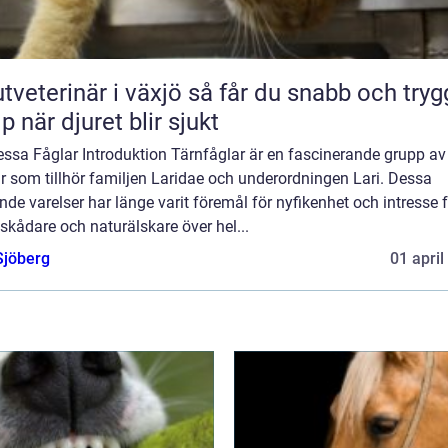
erinär i växjö så får du snabb och trygg
lp när djuret blir sjukt
Dessa Fåglar Introduktion Tärnfåglar är en fascinerande grupp av
r som tillhör familjen Laridae och underordningen Lari. Dessa
nde varelser har länge varit föremål för nyfikenhet och intresse 
skådare och naturälskare över hel...
Sjöberg
01 april