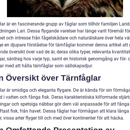
lar är en fascinerande grupp av fåglar som tillhör familjen Lari
dningen Lari. Dessa flygande varelser har länge varit föremål fö
het och intresse från fågelskådare och naturälskare över hela vä
ge en djupare förståelse för tärnfåglar kommer denna artikel att
de översikt över vad de är, deras olika typer, relevanta kvantita
ar, särdrag hos varje typ, samt en historisk genomgång av för- 
ar med att hålla tärnfåglar som sällskapsdjur.
n Översikt över Tärnfåglar
lar är smidiga och eleganta flygare. De är kända för sin förmåga
 i vatten och fånga fisk. Deras karakteristiska kilformade stjärta
ingar och spetsiga näbbar gör dem väl anpassade för att fånga
ftast fisk, från havet. Dessa fåglar har förmågan att klara långa
r, vissa arter flyger till och med över kontinenter för att häcka.