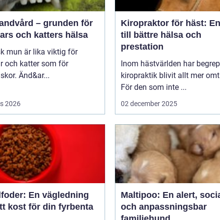
tandvård – grunden för
Kiropraktor för häst: E
ars och katters hälsa
till bättre hälsa och
prestation
sk mun är lika viktig för
 och katter som för
Inom hästvärlden har begrep
kor. Änd&ar...
kiropraktik blivit allt mer omt
För den som inte ...
s 2026
02 december 2025
foder: En vägledning
Maltipoo: En alert, soci
rätt kost för din fyrbenta
och anpassningsbar
familjehund