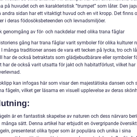
na på huvudet och en karakteristisk ”trumpet” som låter. Den ja
 andra sidan har ett vitaktigt huvud och en vit kropp. Det finns 
der i deras födosöksbeteenden och levnadsmiljöer.
sk genomgång av för- och nackdelar med olika trana fåglar
storiens gång har trana fåglar varit symboler för olika kulturer r
 I många traditioner anses de vara ett tecken på lycka, tro och lån
ll har de också betraktats som glädjebudbärare eller symboler fö
har de också varit utsatta för jakt och habitatförlust, vilket har
verlevnad.
eoklipp kan infogas här som visar den majestätiska dansen och
na fågeln, vilket ger läsarna en visuell upplevelse av deras skönh
utning:
ågeln är en fantastisk skapelse av naturen och dess närvaro beri
 många sätt. Denna artikel har erbjudit en övergripande översikt
geln, presenterat olika typer som är populära och unika i sina