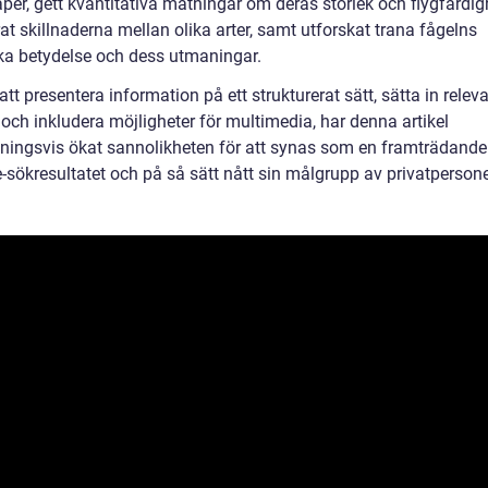
er, gett kvantitativa mätningar om deras storlek och flygfärdigh
at skillnaderna mellan olika arter, samt utforskat trana fågelns
ska betydelse och dess utmaningar.
t presentera information på ett strukturerat sätt, sätta in relev
 och inkludera möjligheter för multimedia, har denna artikel
ningsvis ökat sannolikheten för att synas som en framträdande
-sökresultatet och på så sätt nått sin målgrupp av privatpersone