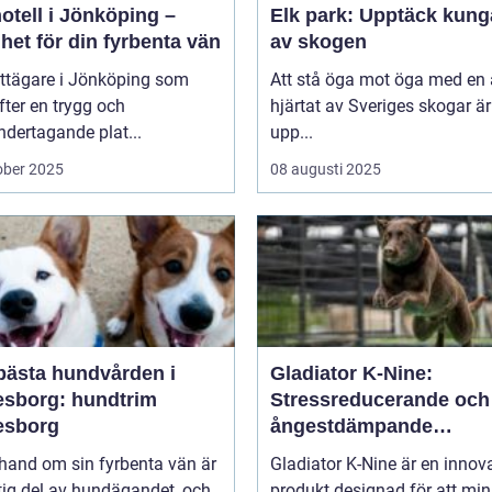
otell i Jönköping –
Elk park: Upptäck kung
het för din fyrbenta vän
av skogen
attägare i Jönköping som
Att stå öga mot öga med en ä
efter en trygg och
hjärtat av Sveriges skogar är
dertagande plat...
upp...
ober 2025
08 augusti 2025
bästa hundvården i
Gladiator K-Nine:
esborg: hundtrim
Stressreducerande och
esborg
ångestdämpande
hundhalsband
 hand om sin fyrbenta vän är
Gladiator K-Nine är en innov
tig del av hundägandet, och
produkt designad för att mi