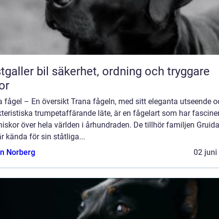
bil säkerhet, ordning och tryggare
or
 fågel – En översikt Trana fågeln, med sitt eleganta utseende o
teristiska trumpetaffärande läte, är en fågelart som har fascine
skor över hela världen i århundraden. De tillhör familjen Gruid
r kända för sin ståtliga...
n Norberg
02 juni