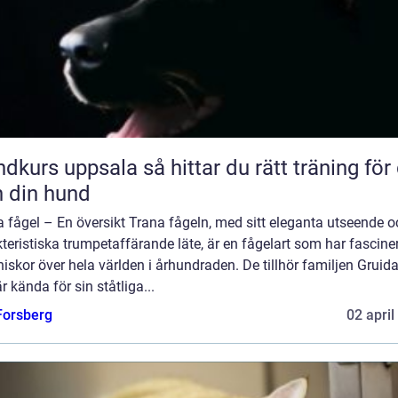
uppsala så hittar du rätt träning för dig
 din hund
 fågel – En översikt Trana fågeln, med sitt eleganta utseende o
teristiska trumpetaffärande läte, är en fågelart som har fascine
skor över hela världen i århundraden. De tillhör familjen Gruid
r kända för sin ståtliga...
 Forsberg
02 april