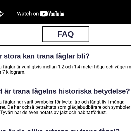
FAQ
 stora kan trana fåglar bli?
a fåglar är vanligtvis mellan 1,2 och 1,4 meter höga och väger m
h 7 kilogram.
 är trana fågelns historiska betydelse?
 fåglar har varit symboler för lycka, tro och långt liv i många
urer. De har också betraktats som glädjebudbärare och symboler 
 Tyvärr har de även hotats av jakt och habitatförlust.