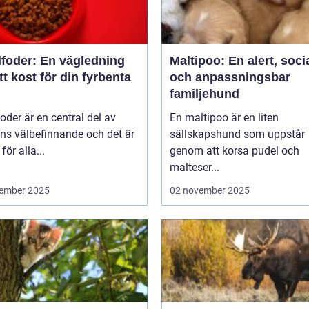
foder: En vägledning
Maltipoo: En alert, soci
rätt kost för din fyrbenta
och anpassningsbar
familjehund
der är en central del av
En maltipoo är en liten
ns välbefinnande och det är
sällskapshund som uppstår
 för alla...
genom att korsa pudel och
malteser...
ember 2025
02 november 2025