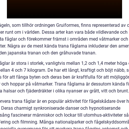
geln, som tillhör ordningen Gruiformes, finns representerad av c
ter runt om i världen. Dessa arter kan vara både vildlevande och
a fåglar och förekommer främst i områden med våtmarker och
tter. Några av de mest kända trana fåglarna inkluderar den ame
 den japanska tranan och den gråhuvade tranan.
glar är stora i storlek, vanligtvis mellan 1,2 och 1,4 meter höga
llan 4 och 7 kilogram. De har ett långt, kraftigt och böjt näbb,
för att fånga byten och deras ben är kraftfulla för att möjliggör
r och hoppar på våtmarker. Trana fåglarna är dessutom kända f
 halsar och fjäderdräkter i olika nyanser av grått, vitt och brunt.
rvera trana fåglar är en populär aktivitet för fågelskådare över 
. Deras charmigt synkroniserade danser och hypnotiserande
sång fascinerar människor och lockar till utomhus-aktiviteter 
fering och filmning. Många nationalparker och fågelskyddsomr
speciella evenemang för att markera trana fågelns ankomst och