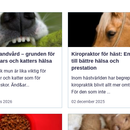
tandvård – grunden för
Kiropraktor för häst: E
ars och katters hälsa
till bättre hälsa och
prestation
sk mun är lika viktig för
 och katter som för
Inom hästvärlden har begrep
kor. Änd&ar...
kiropraktik blivit allt mer omt
För den som inte ...
s 2026
02 december 2025