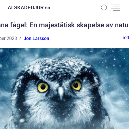
ÄLSKADEDJUR.
se
ana fågel: En majestätisk skapelse av natu
red
ber 2023
Jon Larsson