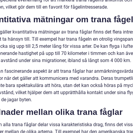
n, vilket gör dem till en favorit för fågelintresserade.
titativa mätningar om trana fåge
gäller kvantitativa mätningar av trana fåglar finns det flera intr
t ta hänsyn till. Till exempel har trana fågeln en otrolig vingsp
cka sig upp till 2,5 meter lång för vissa arter. De kan flyga i luf
nerande hastighet på upp till 70 kilometer i timmen och kan äv
avstånd under sina migrationer, ibland så långt som 4 000 km.
n fascinerande aspekt är att trana fåglar har anmärkningsvärd
r när det gäller att kommunicera med varandra. Deras trumpet
inte bara spektakulära att höra, utan det kan också höras på myc
stånd, vilket hjälper dem att upprätthålla kontakt under sina fly
r de jagar byten.
lnader mellan olika trana fåglar
alla trana fåglar delar vissa karakteristiska drag, finns det vis
der mellan de olika arterna. Till exempel har den amerikanska tr