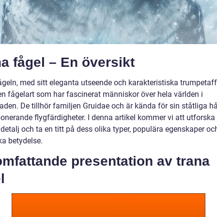
a fågel – En översikt
ågeln, med sitt eleganta utseende och karakteristiska trumpetaf
 en fågelart som har fascinerat människor över hela världen i
den. De tillhör familjen Gruidae och är kända för sin ståtliga hå
onerande flygfärdigheter. I denna artikel kommer vi att utforska
 detalj och ta en titt på dess olika typer, populära egenskaper oc
ka betydelse.
mfattande presentation av trana
l