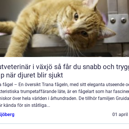
erinär i växjö så får du snabb och trygg
lp när djuret blir sjukt
 fågel – En översikt Trana fågeln, med sitt eleganta utseende o
teristiska trumpetaffärande läte, är en fågelart som har fascine
skor över hela världen i århundraden. De tillhör familjen Gruid
r kända för sin ståtliga...
Sjöberg
01 april