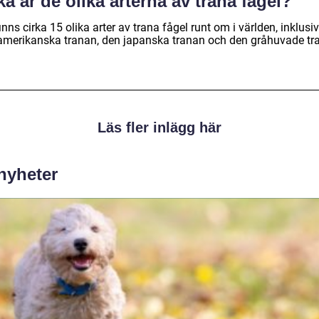
ka är de olika arterna av trana fågel?
inns cirka 15 olika arter av trana fågel runt om i världen, inklusi
amerikanska tranan, den japanska tranan och den gråhuvade tr
Läs fler inlägg här
 nyheter