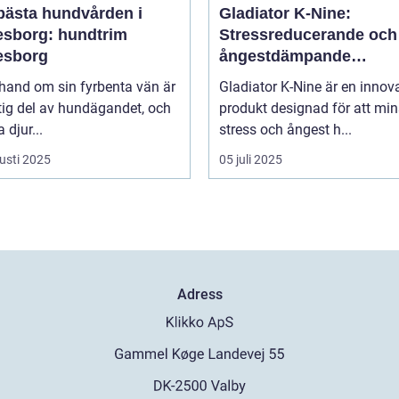
bästa hundvården i
Gladiator K-Nine:
esborg: hundtrim
Stressreducerande och
esborg
ångestdämpande
hundhalsband
 hand om sin fyrbenta vän är
Gladiator K-Nine är en innov
tig del av hundägandet, och
produkt designad för att mi
djur...
stress och ångest h...
usti 2025
05 juli 2025
Adress