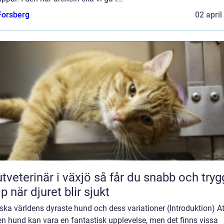
 Forsberg
02 april
erinär i växjö så får du snabb och trygg
lp när djuret blir sjukt
ska världens dyraste hund och dess variationer (Introduktion) At
n hund kan vara en fantastisk upplevelse, men det finns vissa