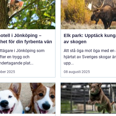
otell i Jönköping –
Elk park: Upptäck kung
het för din fyrbenta vän
av skogen
attägare i Jönköping som
Att stå öga mot öga med en ä
efter en trygg och
hjärtat av Sveriges skogar är
dertagande plat...
upp...
ober 2025
08 augusti 2025