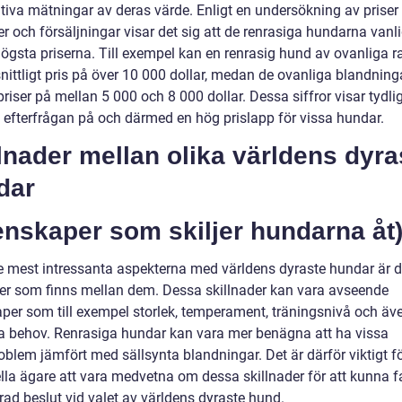
ativa mätningar av deras värde. Enligt en undersökning av priser
r och försäljningar visar det sig att de renrasiga hundarna vanli
ögsta priserna. Till exempel kan en renrasig hund av ovanliga ra
ittligt pris på över 10 000 dollar, medan de ovanliga blandnin
riser på mellan 5 000 och 8 000 dollar. Dessa siffror visar tydlig
n efterfrågan på och därmed en hög prislapp för vissa hundar.
lnader mellan olika världens dyra
dar
enskaper som skiljer hundarna åt
e mest intressanta aspekterna med världens dyraste hundar är 
der som finns mellan dem. Dessa skillnader kan vara avseende
per som till exempel storlek, temperament, träningsnivå och äv
la behov. Renrasiga hundar kan vara mer benägna att ha vissa
oblem jämfört med sällsynta blandningar. Det är därför viktigt f
ella ägare att vara medvetna om dessa skillnader för att kunna f
rad beslut vid valet av världens dyraste hund.