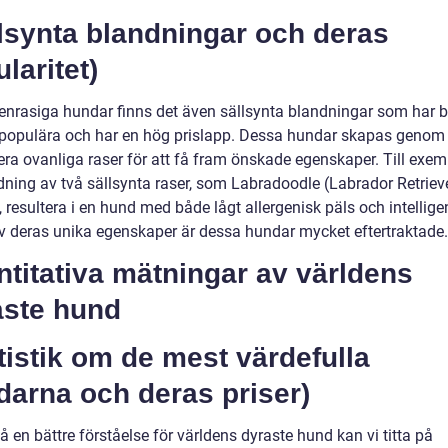
lsynta blandningar och deras
laritet)
renrasiga hundar finns det även sällsynta blandningar som har bl
 populära och har en hög prislapp. Dessa hundar skapas genom 
ra ovanliga raser för att få fram önskade egenskaper. Till exem
dning av två sällsynta raser, som Labradoodle (Labrador Retriev
 resultera i en hund med både lågt allergenisk päls och intellige
v deras unika egenskaper är dessa hundar mycket eftertraktade.
titativa mätningar av världens
aste hund
tistik om de mest värdefulla
darna och deras priser)
få en bättre förståelse för världens dyraste hund kan vi titta på