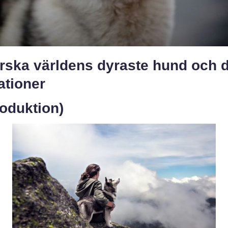
orska världens dyraste hund och 
ationer
roduktion)