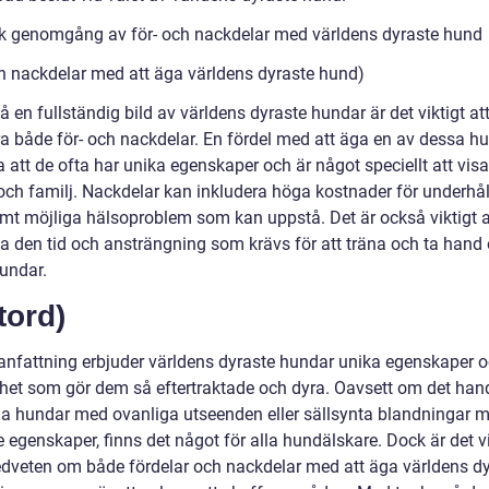
sk genomgång av för- och nackdelar med världens dyraste hund
ch nackdelar med att äga världens dyraste hund)
få en fullständig bild av världens dyraste hundar är det viktigt at
ra både för- och nackdelar. En fördel med att äga en av dessa h
 att de ofta har unika egenskaper och är något speciellt att visa
och familj. Nackdelar kan inkludera höga kostnader för underhål
amt möjliga hälsoproblem som kan uppstå. Det är också viktigt a
a den tid och ansträngning som krävs för att träna och ta hand
undar.
tord)
nfattning erbjuder världens dyraste hundar unika egenskaper o
thet som gör dem så eftertraktade och dyra. Oavsett om det han
ga hundar med ovanliga utseenden eller sällsynta blandningar 
egenskaper, finns det något för alla hundälskare. Dock är det vi
dveten om både fördelar och nackdelar med att äga världens dy