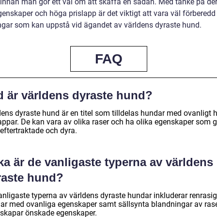
 innan man gör ett val om att skaffa en sådan. Med tanke på de
enskaper och höga prislapp är det viktigt att vara väl förberedd
gar som kan uppstå vid ägandet av världens dyraste hund.
FAQ
d är världens dyraste hund?
dens dyraste hund är en titel som tilldelas hundar med ovanligt 
lappar. De kan vara av olika raser och ha olika egenskaper som g
eftertraktade och dyra.
ka är de vanligaste typerna av världens
raste hund?
anligaste typerna av världens dyraste hundar inkluderar renrasi
ar med ovanliga egenskaper samt sällsynta blandningar av ras
skapar önskade egenskaper.