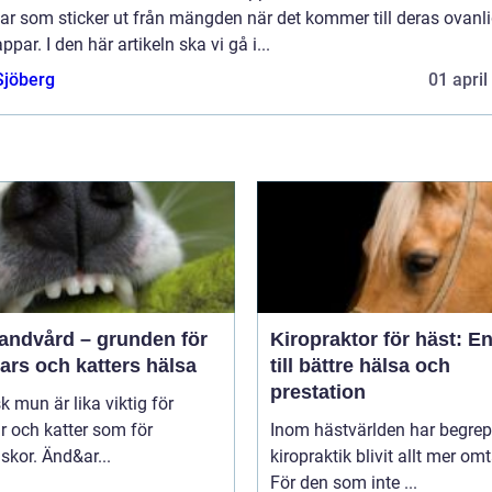
ar som sticker ut från mängden när det kommer till deras ovanl
appar. I den här artikeln ska vi gå i...
Sjöberg
01 april
tandvård – grunden för
Kiropraktor för häst: E
ars och katters hälsa
till bättre hälsa och
prestation
sk mun är lika viktig för
 och katter som för
Inom hästvärlden har begrep
kor. Änd&ar...
kiropraktik blivit allt mer omt
För den som inte ...