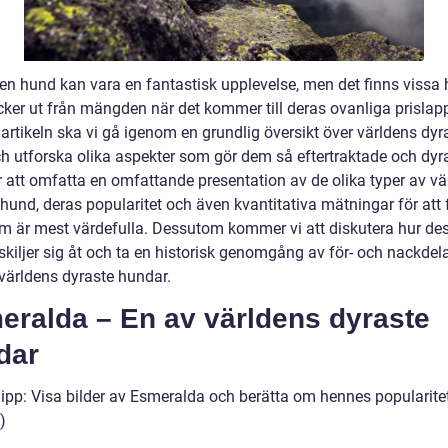
 en hund kan vara en fantastisk upplevelse, men det finns vissa
cker ut från mängden när det kommer till deras ovanliga prislapp
artikeln ska vi gå igenom en grundlig översikt över världens dyr
h utforska olika aspekter som gör dem så eftertraktade och dyra
att omfatta en omfattande presentation av de olika typer av vä
hund, deras popularitet och även kvantitativa mätningar för att 
om är mest värdefulla. Dessutom kommer vi att diskutera hur de
skiljer sig åt och ta en historisk genomgång av för- och nackde
 världens dyraste hundar.
eralda – En av världens dyraste
dar
lipp: Visa bilder av Esmeralda och berätta om hennes popularite
)