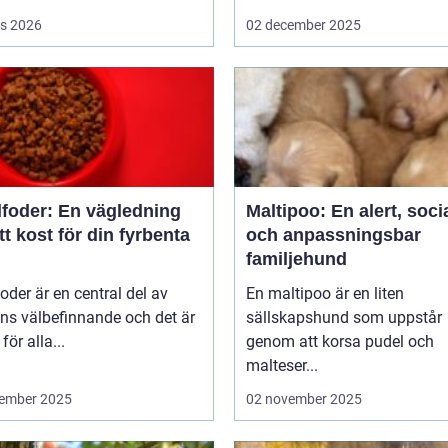
s 2026
02 december 2025
foder: En vägledning
Maltipoo: En alert, soci
rätt kost för din fyrbenta
och anpassningsbar
familjehund
der är en central del av
En maltipoo är en liten
ns välbefinnande och det är
sällskapshund som uppstår
 för alla...
genom att korsa pudel och
malteser...
ember 2025
02 november 2025