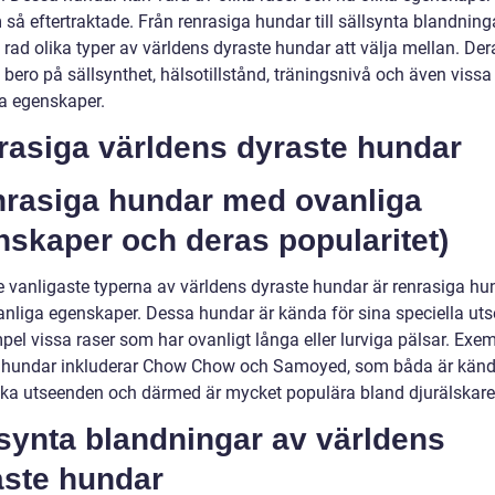
så eftertraktade. Från renrasiga hundar till sällsynta blandninga
 rad olika typer av världens dyraste hundar att välja mellan. De
 bero på sällsynthet, hälsotillstånd, träningsnivå och även vissa
ka egenskaper.
rasiga världens dyraste hundar
nrasiga hundar med ovanliga
skaper och deras popularitet)
e vanligaste typerna av världens dyraste hundar är renrasiga hu
nliga egenskaper. Dessa hundar är kända för sina speciella ut
mpel vissa raser som har ovanligt långa eller lurviga pälsar. Exe
hundar inkluderar Chow Chow och Samoyed, som båda är känd
ika utseenden och därmed är mycket populära bland djurälskare
synta blandningar av världens
aste hundar