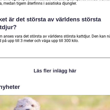
a, medan tigern återfinns i asiatiska djungler.
ket är det största av världens största
tdjur?
n anses vara det största av världens största kattdjur. Den kan n
 på upp till 3 meter och väga upp till 300 kilo.
Läs fler inlägg här
 nyheter