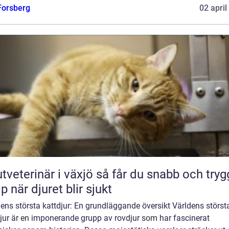
 Forsberg
02 april
erinär i växjö så får du snabb och trygg
lp när djuret blir sjukt
ens största kattdjur: En grundläggande översikt Världens störst
jur är en imponerande grupp av rovdjur som har fascinerat