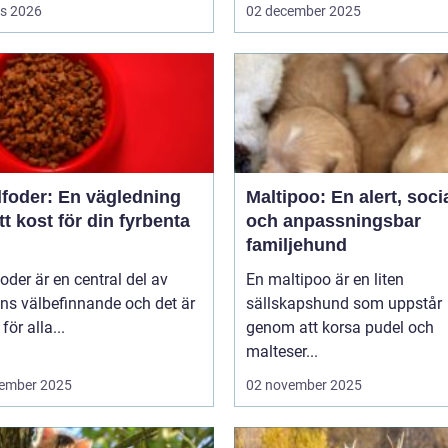
s 2026
02 december 2025
foder: En vägledning
Maltipoo: En alert, soci
rätt kost för din fyrbenta
och anpassningsbar
familjehund
der är en central del av
En maltipoo är en liten
ns välbefinnande och det är
sällskapshund som uppstår
 för alla...
genom att korsa pudel och
malteser...
ember 2025
02 november 2025