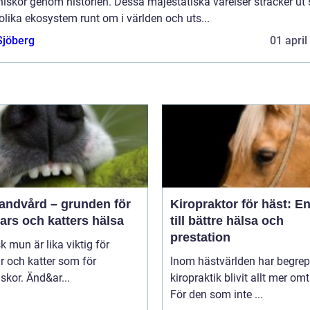
skor genom historien. Dessa majestätiska varelser sträcker ut 
olika ekosystem runt om i världen och uts...
Sjöberg
01 april
tandvård – grunden för
Kiropraktor för häst: E
ars och katters hälsa
till bättre hälsa och
prestation
sk mun är lika viktig för
 och katter som för
Inom hästvärlden har begrep
kor. Änd&ar...
kiropraktik blivit allt mer omt
För den som inte ...