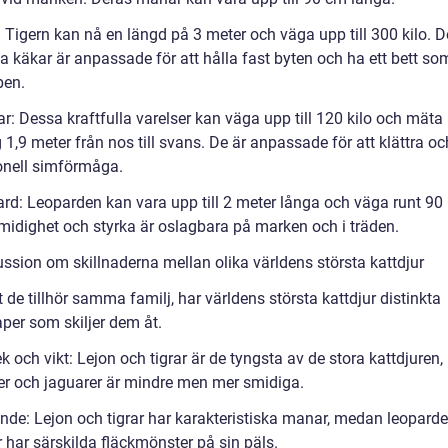
: Tigern kan nå en längd på 3 meter och väga upp till 300 kilo. 
la käkar är anpassade för att hålla fast byten och ha ett bett s
ben.
r: Dessa kraftfulla varelser kan väga upp till 120 kilo och mäta
1,9 meter från nos till svans. De är anpassade för att klättra oc
onell simförmåga.
rd: Leoparden kan vara upp till 2 meter långa och väga runt 90 k
midighet och styrka är oslagbara på marken och i träden.
ussion om skillnaderna mellan olika världens största kattdjur
t de tillhör samma familj, har världens största kattdjur distinkta
per som skiljer dem åt.
ek och vikt: Lejon och tigrar är de tyngsta av de stora kattdjure
er och jaguarer är mindre men mer smidiga.
ende: Lejon och tigrar har karakteristiska manar, medan leoparde
 har särskilda fläckmönster på sin päls.