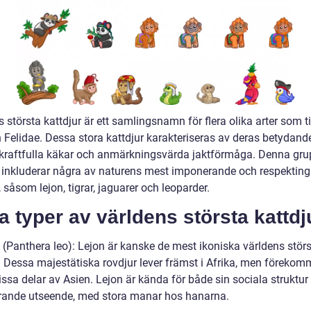
 största kattdjur är ett samlingsnamn för flera olika arter som ti
n Felidae. Dessa stora kattdjur karakteriseras av deras betydand
, kraftfulla käkar och anmärkningsvärda jaktförmåga. Denna gru
r inkluderar några av naturens mest imponerande och respektin
, såsom lejon, tigrar, jaguarer och leoparder.
a typer av världens största kattdj
n (Panthera leo): Lejon är kanske de mest ikoniska världens stör
r. Dessa majestätiska rovdjur lever främst i Afrika, men förekom
issa delar av Asien. Lejon är kända för både sin sociala struktur 
ande utseende, med stora manar hos hanarna.