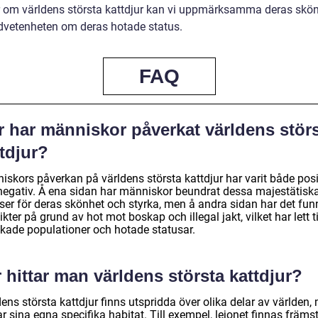
 om världens största kattdjur kan vi uppmärksamma deras skö
vetenheten om deras hotade status.
FAQ
r har människor påverkat världens stör
tdjur?
iskors påverkan på världens största kattdjur har varit både posi
negativ. Å ena sidan har människor beundrat dessa majestätisk
lser för deras skönhet och styrka, men å andra sidan har det fun
ikter på grund av hot mot boskap och illegal jakt, vilket har lett ti
kade populationer och hotade statusar.
 hittar man världens största kattdjur?
ens största kattdjur finns utspridda över olika delar av världen,
r sina egna specifika habitat. Till exempel, lejonet finnas främst