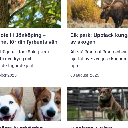
otell i Jönköping –
Elk park: Upptäck kung
het för din fyrbenta vän
av skogen
attägare i Jönköping som
Att stå öga mot öga med en ä
efter en trygg och
hjärtat av Sveriges skogar är
dertagande plat...
upp...
ober 2025
08 augusti 2025