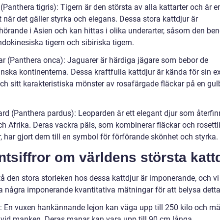
 (Panthera tigris): Tigern är den största av alla kattarter och är e
när det gäller styrka och elegans. Dessa stora kattdjur är
rande i Asien och kan hittas i olika underarter, såsom den ben
indokinesiska tigern och sibiriska tigern.
ar (Panthera onca): Jaguarer är härdiga jägare som bebor de
nska kontinenterna. Dessa kraftfulla kattdjur är kända för sin e
ch sitt karakteristiska mönster av rosafärgade fläckar på en gul
ard (Panthera pardus): Leoparden är ett elegant djur som återfin
ch Afrika. Deras vackra päls, som kombinerar fläckar och rosett
 har gjort dem till en symbol för förförande skönhet och styrka.
tsiffror om världens största katt
tå den stora storleken hos dessa kattdjur är imponerande, och vi
 några imponerande kvantitativa mätningar för att belysa detta
n: En vuxen hankännande lejon kan väga upp till 250 kilo och mä
 vid manken. Deras manar kan vara upp till 90 cm långa.