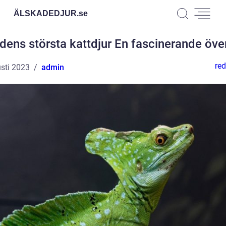
ÄLSKADEDJUR.
se
dens största kattdjur En fascinerande öve
red
sti 2023
admin