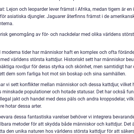
at: Lejon och leoparder lever främst i Afrika, medan tigern är en 
för asiatiska djungler. Jaguarer återfinns främst i de amerikans
nterna.
orisk genomgång av för- och nackdelar med olika världens störs
ll moderna tider har människor haft en komplex och ofta förände
 med världens största kattdjur. Historiskt sett har människor be
äktiga rovdjur för deras styrka och skönhet, men samtidigt har 
ett dem som farliga hot mot sin boskap och sina samhällen.
ar vi sett konflikter mellan människor och dessa kattdjur, vilket h
ras minskade populationer och hotade statusar. Det har också fun
illegal jakt och handel med dess päls och andra kroppsdelar, vilk
are hotar dessa arter.
 bevara dessa fantastiska varelser behöver vi integrera bevarand
lbara metoder för att skydda både människor och kattdjur. Det är
tta den unika naturen hos världens största kattdjur för att säkers