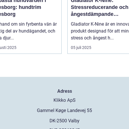
bästa hundvården i
Gladiator K-Nine:
esborg: hundtrim
Stressreducerande och
esborg
ångestdämpande
hundhalsband
 hand om sin fyrbenta vän är
Gladiator K-Nine är en innov
tig del av hundägandet, och
produkt designad för att mi
djur...
stress och ångest h...
usti 2025
05 juli 2025
Adress