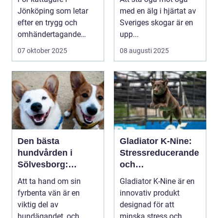
Jönköping som letar
med en älg i hjärtat av
efter en trygg och
Sveriges skogar är en
omhändertagande
upp...
plat...
07 oktober 2025
08 augusti 2025
Den bästa
Gladiator K-Nine:
hundvården i
Stressreducerande
Sölvesborg:
och
hundtrim
ångestdämpande
Att ta hand om sin
Gladiator K-Nine är en
Sölvesborg
hundhalsband
fyrbenta vän är en
innovativ produkt
viktig del av
designad för att
hundägandet, och
minska stress och