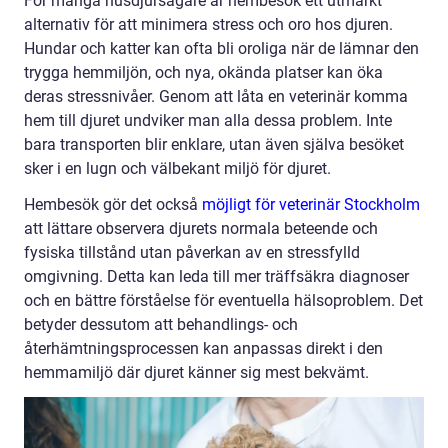
För många husdjursägare är hembesök ett utmärkt
alternativ för att minimera stress och oro hos djuren.
Hundar och katter kan ofta bli oroliga när de lämnar den
trygga hemmiljön, och nya, okända platser kan öka
deras stressnivåer. Genom att låta en veterinär komma
hem till djuret undviker man alla dessa problem. Inte
bara transporten blir enklare, utan även själva besöket
sker i en lugn och välbekant miljö för djuret.
Hembesök gör det också
möjligt för veterinär Stockholm
att lättare observera djurets normala beteende och
fysiska tillstånd utan påverkan av en stressfylld
omgivning. Detta kan leda till mer träffsäkra diagnoser
och en bättre förståelse för eventuella hälsoproblem. Det
betyder dessutom att behandlings- och
återhämtningsprocessen kan anpassas direkt i den
hemmamiljö där djuret känner sig mest bekvämt.