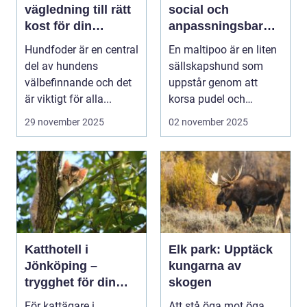
vägledning till rätt
social och
kost för din
anpassningsbar
fyrbenta vän
familjehund
Hundfoder är en central
En maltipoo är en liten
del av hundens
sällskapshund som
välbefinnande och det
uppstår genom att
är viktigt för alla...
korsa pudel och
malteser...
29 november 2025
02 november 2025
Katthotell i
Elk park: Upptäck
Jönköping –
kungarna av
trygghet för din
skogen
fyrbenta vän
För kattägare i
Att stå öga mot öga