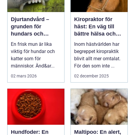
Djurtandvård –
Kiropraktor för
grunden för
häst: En väg till
hundars och
bättre hälsa och
katters hälsa
prestation
En frisk mun är lika
Inom hästvärlden har
viktig för hundar och
begreppet kiropraktik
katter som för
blivit allt mer omtalat.
människor. Änd&ar...
För den som inte ...
02 mars 2026
02 december 2025
Hundfoder: En
Maltipoo: En alert,