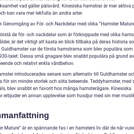
samhet vad gäller pälsvård. Kinesiska hamstrar är mer aktiva 
ch kan vara mer lekfulla än andra arter.
sk Genomgång av För- och Nackdelar med olika ”Hamster Matur
 förstå de för- och nackdelar som är förknippade med olika hamst
der, är det viktigt att kasta en blick tillbaka på deras historia 
. Guldhamster var de första hamstrarna som blev populära som
930-talet. Dessa små gnagare blev snabbt populära på grund av 
seende och relativt enkla vårdbehov.
mster introducerades senare som alternativ till Guldhamster oc
a för sin mindre storlek och söta beteende. Teddyhamster, med 
äls, blev snabbt en favorit hos många hamsterägare. Kinesiska
r erbjuder en annan upplevelse som husdjur med sin mer musl
manfattning
r Mature” är en spännande fas i en hamsters liv där de når vuxe