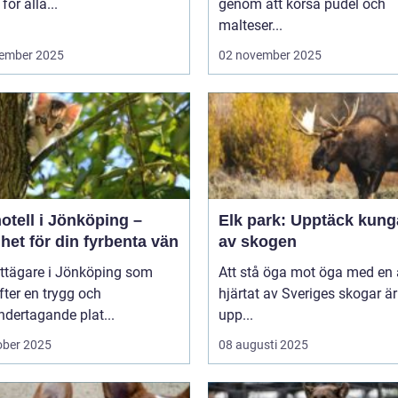
 för alla...
genom att korsa pudel och
malteser...
ember 2025
02 november 2025
otell i Jönköping –
Elk park: Upptäck kung
het för din fyrbenta vän
av skogen
attägare i Jönköping som
Att stå öga mot öga med en ä
efter en trygg och
hjärtat av Sveriges skogar är
dertagande plat...
upp...
ober 2025
08 augusti 2025