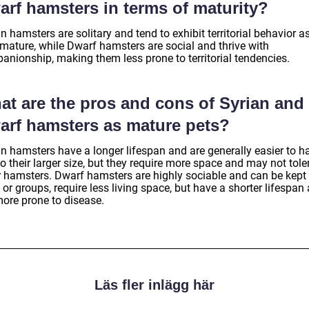
arf hamsters in terms of maturity?
n hamsters are solitary and tend to exhibit territorial behavior a
 mature, while Dwarf hamsters are social and thrive with
anionship, making them less prone to territorial tendencies.
at are the pros and cons of Syrian and
arf hamsters as mature pets?
an hamsters have a longer lifespan and are generally easier to h
o their larger size, but they require more space and may not tole
r hamsters. Dwarf hamsters are highly sociable and can be kept 
 or groups, require less living space, but have a shorter lifespan
more prone to disease.
Läs fler inlägg här