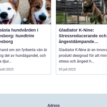
bästa hundvården i
Gladiator K-Nine:
esborg: hundtrim
Stressreducerande och
esborg
ångestdämpande
hundhalsband
 hand om sin fyrbenta vän är
Gladiator K-Nine är en innov
tig del av hundägandet, och
produkt designad för att mi
djur...
stress och ångest h...
usti 2025
05 juli 2025
Adress