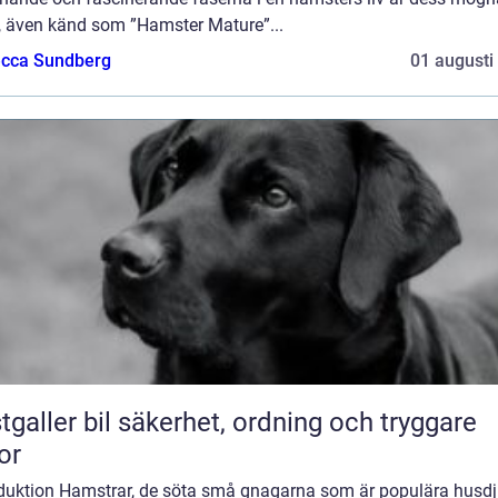
r, även känd som ”Hamster Mature”...
cca Sundberg
01 augusti
bil säkerhet, ordning och tryggare
or
oduktion Hamstrar, de söta små gnagarna som är populära husdj