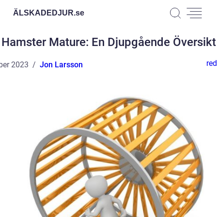
ÄLSKADEDJUR.
se
Hamster Mature: En Djupgående Översikt
red
ber 2023
Jon Larsson