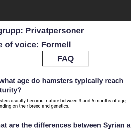
grupp: Privatpersoner
 of voice: Formell
FAQ
 what age do hamsters typically reach
turity?
ters usually become mature between 3 and 6 months of age,
nding on their breed and genetics.
at are the differences between Syrian 