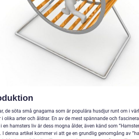
oduktion
r, de söta små gnagarna som är populära husdjur runt om i vär
i olika arter och åldrar. En av de mest spännande och fasciner
 i en hamsters liv är dess mogna ålder, även känd som ”Hamste
. I denna artikel kommer vi att ge en grundlig genomgång av ”h