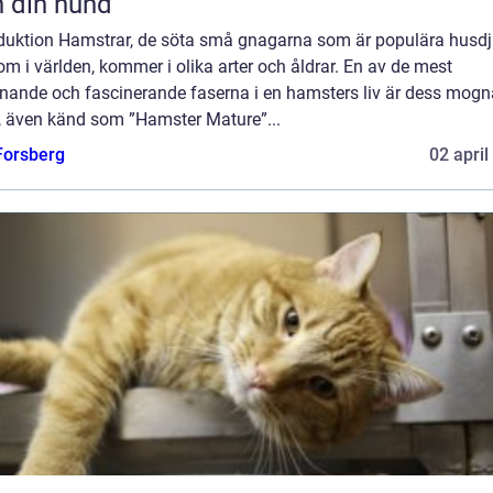
 din hund
oduktion Hamstrar, de söta små gnagarna som är populära husdj
om i världen, kommer i olika arter och åldrar. En av de mest
nande och fascinerande faserna i en hamsters liv är dess mogn
r, även känd som ”Hamster Mature”...
 Forsberg
02 april