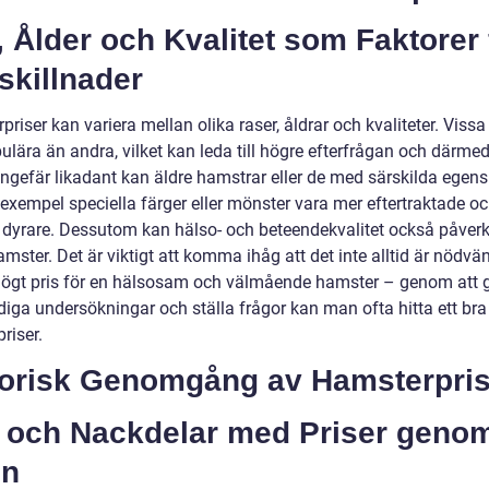
 Ålder och Kvalitet som Faktorer 
skillnader
riser kan variera mellan olika raser, åldrar och kvaliteter. Vissa
ulära än andra, vilket kan leda till högre efterfrågan och därme
 Ungefär likadant kan äldre hamstrar eller de med särskilda egen
 exempel speciella färger eller mönster vara mer eftertraktade o
dyrare. Dessutom kan hälso- och beteendekvalitet också påverk
mster. Det är viktigt att komma ihåg att det inte alltid är nödvän
högt pris för en hälsosam och välmående hamster – genom att 
ga undersökningar och ställa frågor kan man ofta hitta ett bra v
priser.
torisk Genomgång av Hamsterpris
- och Nackdelar med Priser geno
en