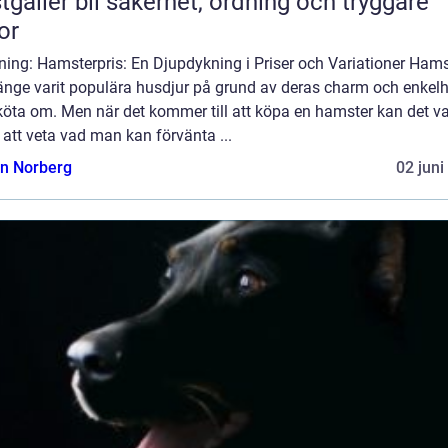
bil säkerhet, ordning och tryggare
or
ning: Hamsterpris: En Djupdykning i Priser och Variationer Hams
länge varit populära husdjur på grund av deras charm och enkelh
köta om. Men när det kommer till att köpa en hamster kan det v
 att veta vad man kan förvänta ...
n Norberg
02 juni