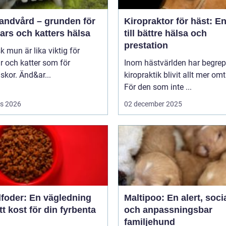
tandvård – grunden för
Kiropraktor för häst: E
ars och katters hälsa
till bättre hälsa och
prestation
sk mun är lika viktig för
 och katter som för
Inom hästvärlden har begrep
kor. Änd&ar...
kiropraktik blivit allt mer omt
För den som inte ...
s 2026
02 december 2025
foder: En vägledning
Maltipoo: En alert, soci
rätt kost för din fyrbenta
och anpassningsbar
familjehund