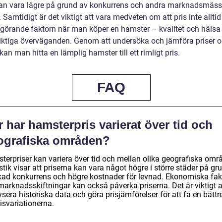
an vara lägre på grund av konkurrens och andra marknadsmäss
. Samtidigt är det viktigt att vara medveten om att pris inte alltid
görande faktorn när man köper en hamster – kvalitet och hälsa
iktiga överväganden. Genom att undersöka och jämföra priser 
 kan man hitta en lämplig hamster till ett rimligt pris.
FAQ
 har hamsterpris varierat över tid och
ografiska områden?
terpriser kan variera över tid och mellan olika geografiska omr
stik visar att priserna kan vara något högre i större städer på gr
kad konkurrens och högre kostnader för levnad. Ekonomiska fak
marknadsskiftningar kan också påverka priserna. Det är viktigt a
sera historiska data och göra prisjämförelser för att få en bättre
isvariationerna.