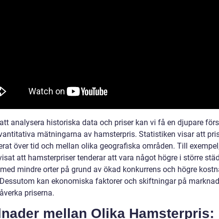
t analysera historiska data och priser kan vi få en djupare förs
vantitativa mätningarna av hamsterpris. Statistiken visar att pri
erat över tid och mellan olika geografiska områden. Till exempel
visat att hamsterpriser tenderar att vara något högre i större stä
 med mindre orter på grund av ökad konkurrens och högre kostn
 Dessutom kan ekonomiska faktorer och skiftningar på markna
åverka priserna.
lnader mellan Olika Hamsterpris: