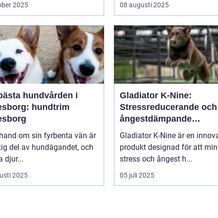
ober 2025
08 augusti 2025
bästa hundvården i
Gladiator K-Nine:
esborg: hundtrim
Stressreducerande och
esborg
ångestdämpande
hundhalsband
 hand om sin fyrbenta vän är
Gladiator K-Nine är en innov
tig del av hundägandet, och
produkt designad för att mi
djur...
stress och ångest h...
usti 2025
05 juli 2025