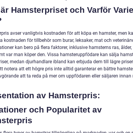
är Hamsterpriset och Varför Varie
?
pris avser vanligtvis kostnaden för att köpa en hamster, men k
a kostnaden för tillbehör som burar, leksaker, mat och veterinär
ationer kan bero på flera faktorer, inklusive hamsterns ras, ålder
amt var man köper den. Vissa hamsteruppfödare kan sälja hamstra
iser, medan djurhandlare ibland kan erbjuda dem till lägre priser
att notera att ett högre pris inte alltid garanterar en bättre hamste
avgörande att ta reda på mer om uppfödaren eller säljaren inna
sentation av Hamsterpris:
ationer och Popularitet av
sterpris
ns flera typer av hamstrar tillgängliga på marknaden, var och en