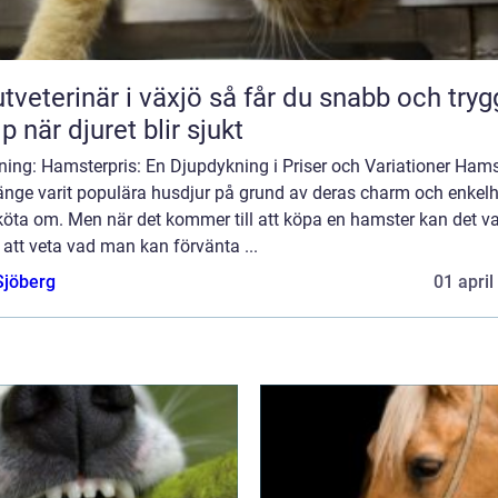
erinär i växjö så får du snabb och trygg
lp när djuret blir sjukt
ning: Hamsterpris: En Djupdykning i Priser och Variationer Hams
länge varit populära husdjur på grund av deras charm och enkelh
köta om. Men när det kommer till att köpa en hamster kan det v
 att veta vad man kan förvänta ...
Sjöberg
01 april