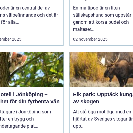
der är en central del av
En maltipoo är en liten
ns välbefinnande och det är
sällskapshund som uppstår
 för alla...
genom att korsa pudel och
malteser...
ember 2025
02 november 2025
otell i Jönköping –
Elk park: Upptäck kung
het för din fyrbenta vän
av skogen
attägare i Jönköping som
Att stå öga mot öga med en ä
efter en trygg och
hjärtat av Sveriges skogar är
dertagande plat...
upp...