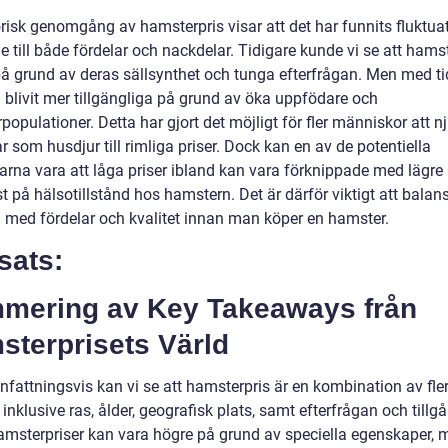
orisk genomgång av hamsterpris visar att det har funnits fluktua
 till både fördelar och nackdelar. Tidigare kunde vi se att hamst
på grund av deras sällsynthet och tunga efterfrågan. Men med ti
 blivit mer tillgängliga på grund av öka uppfödare och
opulationer. Detta har gjort det möjligt för fler människor att n
 som husdjur till rimliga priser. Dock kan en av de potentiella
arna vara att låga priser ibland kan vara förknippade med lägre 
ist på hälsotillstånd hos hamstern. Det är därför viktigt att balan
 med fördelar och kvalitet innan man köper en hamster.
sats:
mering av Key Takeaways från
sterprisets Värld
attningsvis kan vi se att hamsterpris är en kombination av fle
 inklusive ras, ålder, geografisk plats, samt efterfrågan och tillg
amsterpriser kan vara högre på grund av speciella egenskaper,