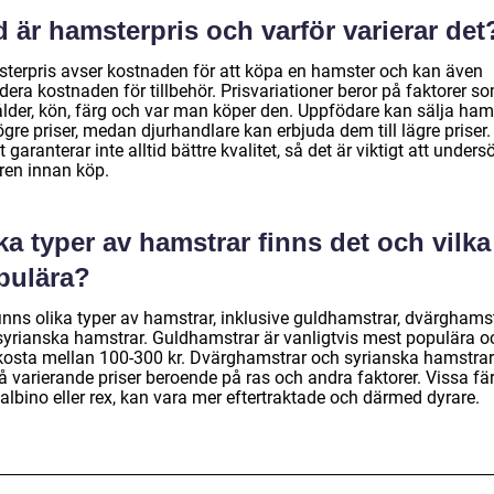
 är hamsterpris och varför varierar det
terpris avser kostnaden för att köpa en hamster och kan även
dera kostnaden för tillbehör. Prisvariationer beror på faktorer s
 ålder, kön, färg och var man köper den. Uppfödare kan sälja ham
högre priser, medan djurhandlare kan erbjuda dem till lägre priser.
t garanterar inte alltid bättre kvalitet, så det är viktigt att unders
aren innan köp.
ka typer av hamstrar finns det och vilka
pulära?
finns olika typer av hamstrar, inklusive guldhamstrar, dvärghams
syrianska hamstrar. Guldhamstrar är vanligtvis mest populära o
kosta mellan 100-300 kr. Dvärghamstrar och syrianska hamstrar
 varierande priser beroende på ras och andra faktorer. Vissa fär
albino eller rex, kan vara mer eftertraktade och därmed dyrare.