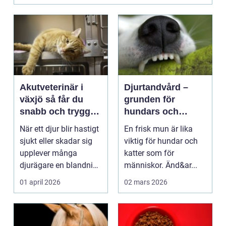
Akutveterinär i
Djurtandvård –
växjö så får du
grunden för
snabb och trygg
hundars och
hjälp när djuret blir
katters hälsa
När ett djur blir hastigt
En frisk mun är lika
sjukt
sjukt eller skadar sig
viktig för hundar och
upplever många
katter som för
djurägare en blandning
människor. Änd&ar...
av panik och ...
01 april 2026
02 mars 2026