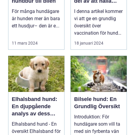
hundbur till bilen
del av att hålla
dem friska och
För många hundägare
I denna artikel kommer
skyddade mot
är hunden mer än bara
vi att ge en grundlig
allvarliga
ett husdjur– den är e...
översikt över
sjukdomar
vaccination för hundar,
inklusive olika t...
11 mars 2024
18 januari 2024
Elhalsband hund:
Bilsele hund: En
En djupgående
Grundlig Översikt
analys av dess
Introduktion: För
funktioner och
Elhalsband hund - En
hundägare som vill ta
effektivitet
översikt Elhalsband för
med sin fyrbenta vän