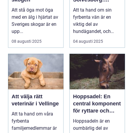
hundtrim
Att stå öga mot öga
Att ta hand om sin
Sölvesborg
med en älg i hjärtat av
fyrbenta vän är en
Sveriges skogar är en
viktig del av
upp...
hundägandet, och
många djur...
08 augusti 2025
04 augusti 2025
Att välja rätt
Hoppsadel: En
veterinär i Vellinge
central komponent
för ryttare och
Att ta hand om våra
häst
fyrbenta
Hoppsadeln är en
familjemedlemmar är
oumbärlig del av