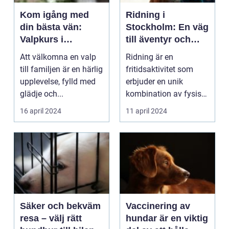
Kom igång med
Ridning i
din bästa vän:
Stockholm: En väg
Valpkurs i
till äventyr och
Nyköping
harmoni
Att välkomna en valp
Ridning är en
till familjen är en härlig
fritidsaktivitet som
upplevelse, fylld med
erbjuder en unik
glädje och...
kombination av fysisk
aktivitet, mentalt fo...
16 april 2024
11 april 2024
Säker och bekväm
Vaccinering av
resa – välj rätt
hundar är en viktig