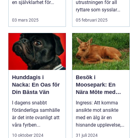
en självklarhet för
utrustningen för all
mång...
ryttare som sysslar
med hoppni...
03 mars 2025
05 februari 2025
Hunddagis i
Besök i
Nacka: En Oas för
Moosepark: En
Din Bästa Vän
Nära Möte med
Kungarna av
I dagens snabbt
Ingress: Att komma
Skogen
föränderliga samhälle
ansikte mot ansikte
är det inte ovanligt att
med en älg är en
våra fyrben...
hisnande upplevelse,
en unik chans...
10 oktober 2024
31 juli 2024