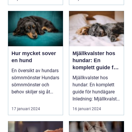
vänner
Hur mycket sover
Mjällkvalster hos
en hund
hundar: En
komplett guide för
En översikt av hundars
hundägare
sömnmönster Hundars
Mjällkvalster hos
sömnmönster och
hundar: En komplett
behov skiljer sig åt
guide för hundägare
från människors, vi...
Inledning: Mjällkvalster
hos hundar är et...
17 januari 2024
16 januari 2024