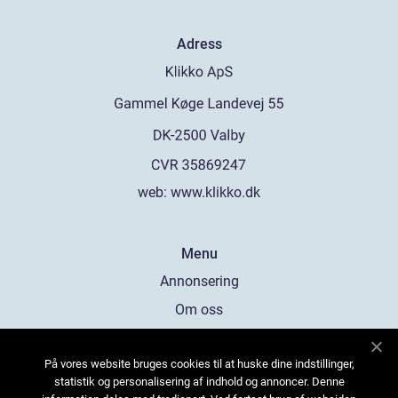
Adress
web:
www.klikko.dk
Menu
Annonsering
Om oss
Cookies
På vores website bruges cookies til at huske dine indstillinger,
Kontakta oss
statistik og personalisering af indhold og annoncer. Denne
Sitemap