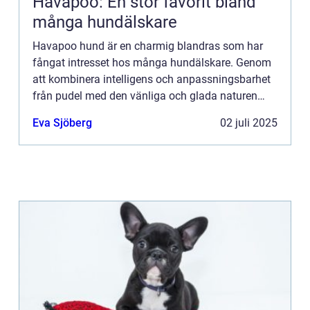
Havapoo: En stor favorit bland
många hundälskare
Havapoo hund är en charmig blandras som har
fångat intresset hos många hundälskare. Genom
att kombinera intelligens och anpassningsbarhet
från pudel med den vänliga och glada naturen
hos bichon havanais blir denna ras...
Eva Sjöberg
02 juli 2025