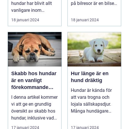
hundar har blivit allt
på bilresor är en bilsele
vanligare inom
hund en vikti...
hundträning och ...
18 januari 2024
18 januari 2024
Skabb hos hundar
Hur länge är en
är en vanligt
hund dräktig
förekommande
Hundar är kända för
parasitinfektion
I denna artikel kommer
att vara trogna och
som kan vara
vi att ge en grundlig
lojala sällskapsdjur.
mycket besvärlig
översikt av skabb hos
Många hundägare
och obehaglig för
hundar, inklusive vad
över hela världen
både hundägare
det är, vil...
komm...
17 januari 2024
17 januari 2024
och deras fyrbenta