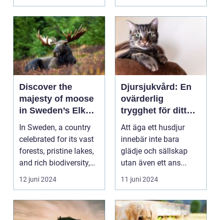
Discover the
Djursjukvård: En
majesty of moose
ovärderlig
in Sweden’s Elk
trygghet för ditt
Parks
husdjur
In Sweden, a country
Att äga ett husdjur
celebrated for its vast
innebär inte bara
forests, pristine lakes,
glädje och sällskap
and rich biodiversity,
utan även ett ans...
elk par...
12 juni 2024
11 juni 2024