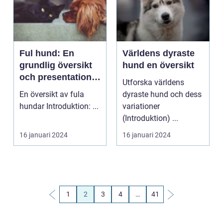
Ful hund: En
Världens dyraste
grundlig översikt
hund en översikt
och presentation
Utforska världens
av olika typer,
En översikt av fula
dyraste hund och dess
mätningar,
hundar Introduktion: ...
variationer
skillnader och
(Introduktion) ...
historik
16 januari 2024
16 januari 2024
1
2
3
4
…
41