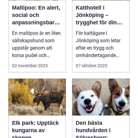
Maltipoo: En alert,
Katthotell i
social och
Jönköping –
anpassningsbar
trygghet för din
familjehund
fyrbenta vän
En maltipoo är en liten
För kattägare i
sällskapshund som
Jönköping som letar
uppstår genom att
efter en trygg och
korsa pudel och
omhändertagande
malteser...
plat...
02 november 2025
07 oktober 2025
Elk park: Upptäck
Den bästa
kungarna av
hundvården i
skogen
Sölvesborg: